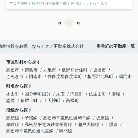
学会実施中！お車並列4台駐車可能！住宅ロー...
もっと見る
1
動産情報をお探しならアクア不動産株式会社
川津町の不動産一覧
市区町村から探す
高松市
徳島市
丸亀市
板野郡藍住町
坂出市
さぬき市
阿南市
仲多度郡多度津町
板野郡北島町
鳴門市
町名から探す
木太町
国分寺町国分
末広
円座町
仏生山町
勝瑞
志度
多肥上町
上天神町
高松町
沿線から探す
高徳線
予讃線
高松琴平電気鉄道琴平線
徳島線
牟岐線
高松琴平電気鉄道長尾線
瀬戸大橋線
土讃線
高松琴平電気鉄道志度線
鳴門線