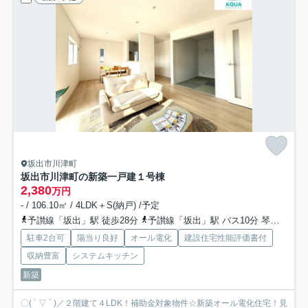
坂出市川津町
坂出市川津町の新築一戸建
１号棟
2,380
万円
- / 106.10㎡ / 4LDK＋S(納戸) /予定
予讃線「坂出」駅 徒歩28分
予讃線「坂出」駅 バス10分 琴参バス「山正電化前」 停歩3分
駐車2台可
陽当り良好
オール電化
建設住宅性能評価書付
収納豊富
システムキッチン
新築
〇( ´ ▽ ` )／２階建て４LDK！補助金対象物件☆新築オール電化住宅！見