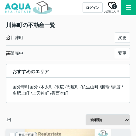
0
ログイン
お気に入り
川津町の不動産一覧
川津町
変更
販売中
変更
おすすめのエリア
国分寺町国分
/
木太町
/
末広
/
円座町
/
仏生山町
/
勝瑞
/
志度
/
多肥上町
/
上天神町
/
香西本町
1
件
新築一戸建