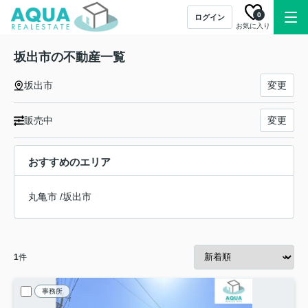
0
ログイン
お気に入り
坂出市の不動産一覧
坂出市
変更
販売中
変更
おすすめのエリア
丸亀市
/
坂出市
1
件
事務所