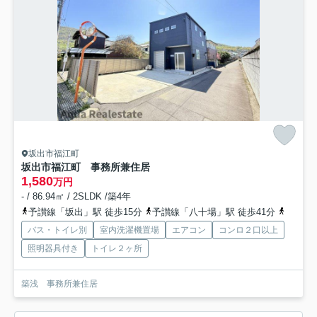
坂出市福江町
坂出市福江町 事務所兼住居
1,580
万円
- / 86.94㎡ / 2SLDK /築4年
予讃線「坂出」駅 徒歩15分
予讃線「八十場」駅 徒歩41分
予讃線
バス・トイレ別
室内洗濯機置場
エアコン
コンロ２口以上
照明器具付き
トイレ２ヶ所
築浅 事務所兼住居