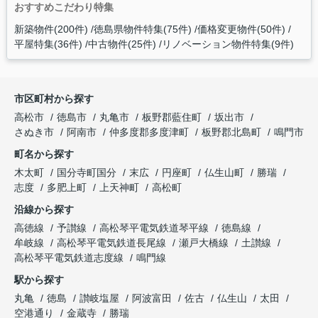
おすすめこだわり特集
新築物件(200件)
徳島県物件特集(75件)
価格変更物件(50件)
平屋特集(36件)
中古物件(25件)
リノベーション物件特集(9件)
市区町村から探す
高松市
徳島市
丸亀市
板野郡藍住町
坂出市
さぬき市
阿南市
仲多度郡多度津町
板野郡北島町
鳴門市
町名から探す
木太町
国分寺町国分
末広
円座町
仏生山町
勝瑞
志度
多肥上町
上天神町
高松町
沿線から探す
高徳線
予讃線
高松琴平電気鉄道琴平線
徳島線
牟岐線
高松琴平電気鉄道長尾線
瀬戸大橋線
土讃線
高松琴平電気鉄道志度線
鳴門線
駅から探す
丸亀
徳島
讃岐塩屋
阿波富田
佐古
仏生山
太田
空港通り
金蔵寺
勝瑞