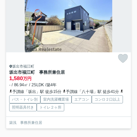
坂出市福江町
坂出市福江町 事務所兼住居
1,580
万円
- / 86.94㎡ / 2SLDK /築4年
予讃線「坂出」駅 徒歩15分
予讃線「八十場」駅 徒歩41分
予讃線
バス・トイレ別
室内洗濯機置場
エアコン
コンロ２口以上
照明器具付き
トイレ２ヶ所
築浅 事務所兼住居