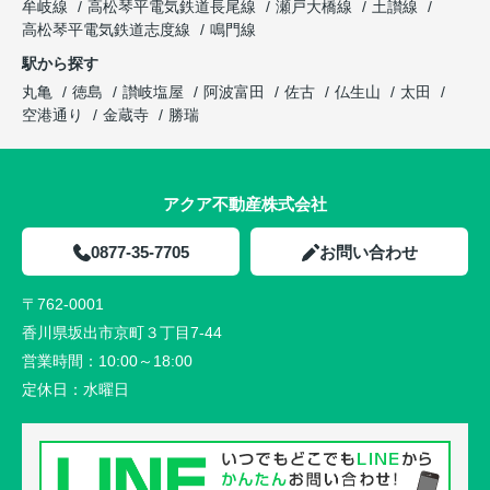
牟岐線
高松琴平電気鉄道長尾線
瀬戸大橋線
土讃線
高松琴平電気鉄道志度線
鳴門線
駅から探す
丸亀
徳島
讃岐塩屋
阿波富田
佐古
仏生山
太田
空港通り
金蔵寺
勝瑞
アクア不動産株式会社
0877-35-7705
お問い合わせ
〒762-0001
香川県坂出市京町３丁目7-44
営業時間：
10:00～18:00
定休日：
水曜日