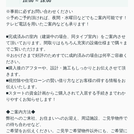
10:00 ～ 18:00
※事前に必ずお問い合わせください
☆予めご予約頂ければ、夜間・水曜日などでもご案内可能です！
テレビ電話を用いたご案内なども承ります！
■完成済みの室内（建築中の場合、同タイプ室内）をご案内させ
て頂いております。間取りはもちろん充実の設備仕様まで隅々ま
でご覧いただけます。
※おかげさまで好評のためすでに成約済みの場合は何卒ご容赦く
ださい。
■購入後のアフターや、設計・施工もしっかりとお伝えさせて頂
きます。
■税控除や住宅ローンの賢い借り方などお客様の得する情報をお
伝えいたします。
■スタートの資金計画からご購入されて入居する手続きまでわか
りやすくお知らせします！
◆ご案内方法◆
弊社へのご来社、お住まいへのお迎え、周辺施設、ご見学物件で
の待ち合わせなど、
ご希望をお伝えください。ご見学ご希望物件以外にも、ご希望に