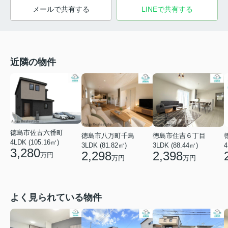
メールで共有する
LINEで共有する
近隣の物件
徳島市佐古六番町
徳島市八万町千鳥
徳島市住吉６丁目
4LDK (105.16㎡)
3LDK (81.82㎡)
3LDK (88.44㎡)
4
3,280
2,298
2,398
万円
万円
万円
よく見られている物件