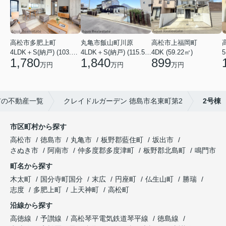
高松市多肥上町
丸亀市飯山町川原
高松市上福岡町
5
4LDK＋S(納戸) (103.51㎡)
4LDK＋S(納戸) (115.52㎡)
4DK (59.22㎡)
1,780
1,840
899
万円
万円
万円
市の不動産一覧
クレイドルガーデン 徳島市名東町第2
2号棟
市区町村から探す
高松市
徳島市
丸亀市
板野郡藍住町
坂出市
さぬき市
阿南市
仲多度郡多度津町
板野郡北島町
鳴門市
町名から探す
木太町
国分寺町国分
末広
円座町
仏生山町
勝瑞
志度
多肥上町
上天神町
高松町
沿線から探す
高徳線
予讃線
高松琴平電気鉄道琴平線
徳島線