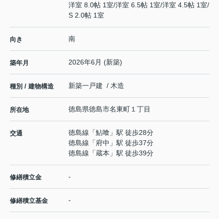
洋室 8.0帖 1室
/
洋室 6.5帖 1室
/
洋室 4.5帖 1室
/
S 2.0帖 1室
南
向き
2026年6月 (新築)
築年月
新築一戸建 / 木造
種別 / 建物構造
徳島県
徳島市
名東町
１丁目
所在地
徳島線
「
鮎喰
」駅 徒歩28分
交通
徳島線
「
府中
」駅 徒歩37分
徳島線
「
蔵本
」駅 徒歩39分
-
修繕積立金
-
修繕積立基金