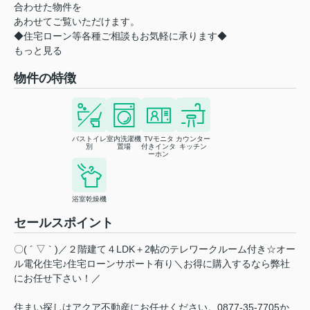
合わせた物件を
あわせてご覧いただけます。
◆住宅ローン等各種ご相談もお気軽に承ります◆
もっと見る
物件の特徴
バストイレ
室内洗濯機
TVモニタ
カウンター
別
置場
付きインタ
キッチン
ーホン
浴室乾燥機
セールスポイント
〇( ´ ▽ ` )／２階建て４LDK＋2帖のテレワークルーム付き☆オー
ル電化住宅♪住宅ローンサポート有り＼お得に購入するなら弊社
にお任せ下さい！／
住まい探しはアクア不動産にお任せください。0877-35-7705か