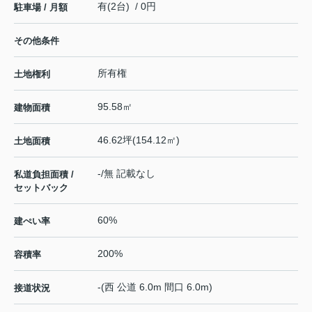
有(2台) / 0円
駐車場 / 月額
その他条件
所有権
土地権利
95.58㎡
建物面積
46.62坪(154.12㎡)
土地面積
-/無 記載なし
私道負担面積 /
セットバック
60%
建ぺい率
200%
容積率
-(西 公道 6.0m 間口 6.0m)
接道状況