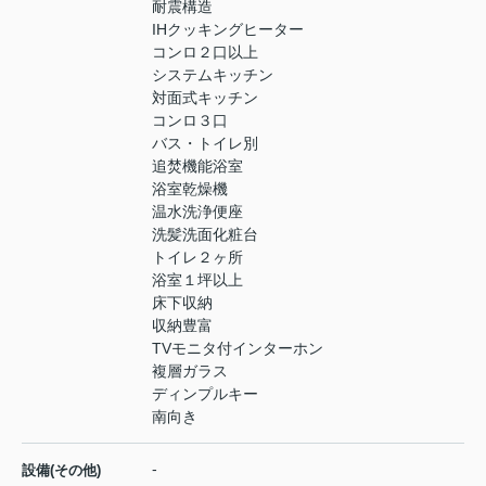
耐震構造
IHクッキングヒーター
コンロ２口以上
システムキッチン
対面式キッチン
コンロ３口
バス・トイレ別
追焚機能浴室
浴室乾燥機
温水洗浄便座
洗髪洗面化粧台
トイレ２ヶ所
浴室１坪以上
床下収納
収納豊富
TVモニタ付インターホン
複層ガラス
ディンプルキー
南向き
-
設備(その他)