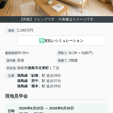
【外観】リビングです ※画像はイメージです
2,280万円
価格
支払いシミュレーション
95.58㎡
4LDK＋S(納戸)
建物面積
間取り
新築
2階建
築年数
階建て
徳島県
徳島市
名東町
１丁目
所在地
徳島線
「
鮎喰
」駅 徒歩28分
交通
徳島線
「
府中
」駅 徒歩37分
徳島線
「
蔵本
」駅 徒歩39分
現地見学会
2026年6月20日 ～ 2026年9月30日
日時