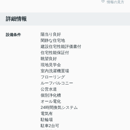
情報の見方
詳細情報
陽当り良好
設備条件
閑静な住宅地
建設住宅性能評価書付
住宅性能保証付
眺望良好
現地見学会
室内洗濯機置場
フローリング
ルーフバルコニー
公営水道
個別浄化槽
オール電化
24時間換気システム
電気有
駐輪場
駐車2台可