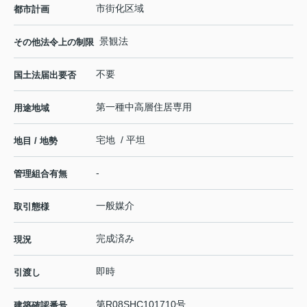
市街化区域
都市計画
景観法
その他法令上の制限
不要
国土法届出要否
第一種中高層住居専用
用途地域
宅地 / 平坦
地目 / 地勢
-
管理組合有無
一般媒介
取引態様
完成済み
現況
即時
引渡し
第R08SHC101710号
建築確認番号