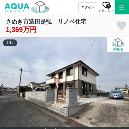
0
ログイン
お気に入り
さぬき市造田是弘 リノベ住宅
1,369万円
1
/
14