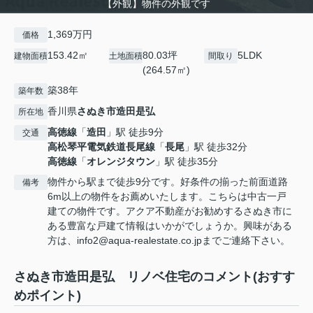
【外観】物件の外観です
1,369万円
価格
153.42㎡
80.03坪
5LDK
建物面積
土地面積
間取り
(264.57㎡)
築38年
築年数
香川県
さぬき市
造田是弘
所在地
高徳線
「
造田
」駅 徒歩9分
交通
高松琴平電気鉄道長尾線
「
長尾
」駅 徒歩32分
高徳線
「
オレンジタウン
」駅 徒歩35分
物件から駅まで徒歩9分です。好条件の揃った前面道路
備考
6m以上の物件をお薦めいたします。こちらは中古一戸
建ての物件です。アクア不動産がお勧めするさぬき市に
ある豊富な戸建て情報はいかがでしょうか。興味がある
方は、info2@aqua-realestate.co.jpまでご連絡下さい。
さぬき市造田是弘 リノベ住宅のコメント(おすす
めポイント)