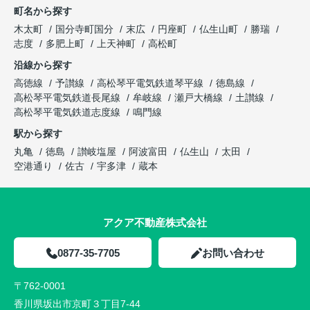
町名から探す
木太町
国分寺町国分
末広
円座町
仏生山町
勝瑞
志度
多肥上町
上天神町
高松町
沿線から探す
高徳線
予讃線
高松琴平電気鉄道琴平線
徳島線
高松琴平電気鉄道長尾線
牟岐線
瀬戸大橋線
土讃線
高松琴平電気鉄道志度線
鳴門線
駅から探す
丸亀
徳島
讃岐塩屋
阿波富田
仏生山
太田
空港通り
佐古
宇多津
蔵本
アクア不動産株式会社
0877-35-7705
お問い合わせ
〒762-0001
香川県坂出市京町３丁目7-44