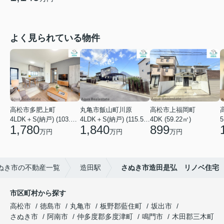
よく見られている物件
高松市多肥上町
丸亀市飯山町川原
高松市上福岡町
4LDK＋S(納戸) (103.51㎡)
4LDK＋S(納戸) (115.52㎡)
4DK (59.22㎡)
5
1,780
1,840
899
万円
万円
万円
ぬき市の不動産一覧
造田駅
さぬき市造田是弘 リノベ住宅
市区町村から探す
高松市
徳島市
丸亀市
板野郡藍住町
坂出市
さぬき市
阿南市
仲多度郡多度津町
鳴門市
木田郡三木町