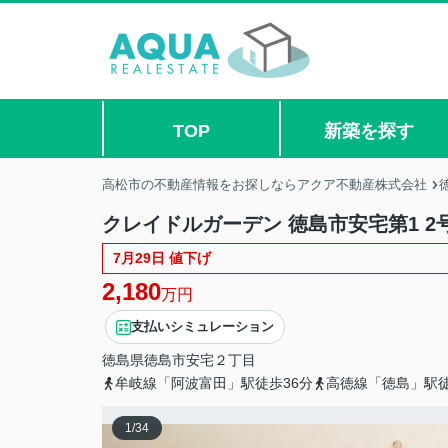
TOP
新築を探す
高松市の不動産情報をお探しならアクア不動産株式会社
クレイドルガーデン 徳島市安宅第1 2
7月29日 値下げ
2,180
万円
支払いシミュレーション
徳島県
徳島市
安宅
２丁目
牟岐線「阿波富田」駅徒歩36分
高徳線「徳島」駅徒
1
/
34