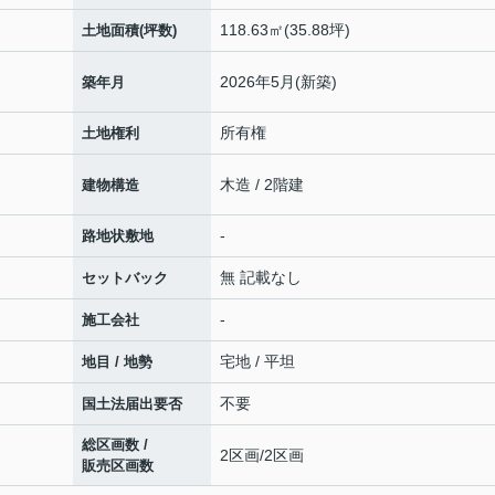
118.63㎡(35.88坪)
土地面積(坪数)
2026年5月(新築)
築年月
所有権
土地権利
木造 / 2階建
建物構造
-
路地状敷地
無 記載なし
セットバック
-
施工会社
宅地 / 平坦
地目 / 地勢
不要
国土法届出要否
総区画数 /
2区画/2区画
販売区画数