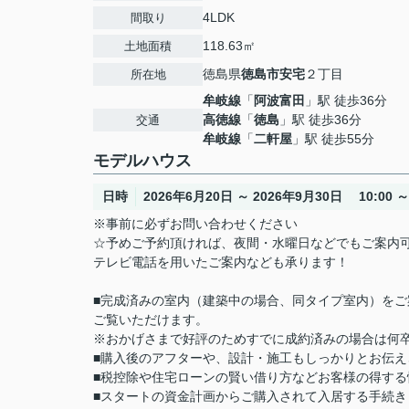
4LDK
間取り
118.63㎡
土地面積
徳島県
徳島市
安宅
２丁目
所在地
牟岐線
「
阿波富田
」駅 徒歩36分
高徳線
「
徳島
」駅 徒歩36分
交通
牟岐線
「
二軒屋
」駅 徒歩55分
モデルハウス
日時
2026年6月20日 ～ 2026年9月30日 10:00 ～ 
※事前に必ずお問い合わせください
☆予めご予約頂ければ、夜間・水曜日などでもご案内
テレビ電話を用いたご案内なども承ります！
■完成済みの室内（建築中の場合、同タイプ室内）を
ご覧いただけます。
※おかげさまで好評のためすでに成約済みの場合は何
■購入後のアフターや、設計・施工もしっかりとお伝え
■税控除や住宅ローンの賢い借り方などお客様の得する
■スタートの資金計画からご購入されて入居する手続