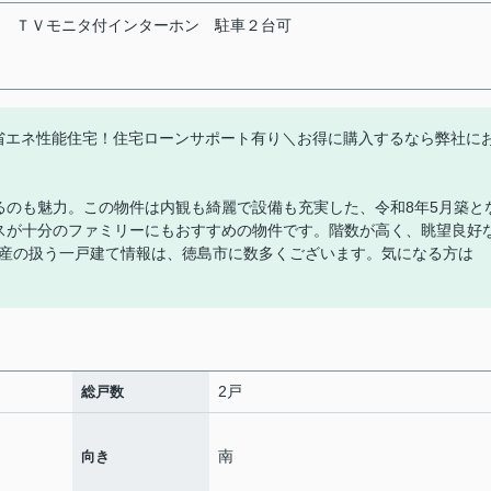
ＴＶモニタ付インターホン
駐車２台可
EH水準の省エネ性能住宅！住宅ローンサポート有り＼お得に購入するなら弊社に
るのも魅力。この物件は内観も綺麗で設備も充実した、令和8年5月築と
ースが十分のファミリーにもおすすめの物件です。階数が高く、眺望良好
産の扱う一戸建て情報は、徳島市に数多くございます。気になる方は
2戸
総戸数
南
向き