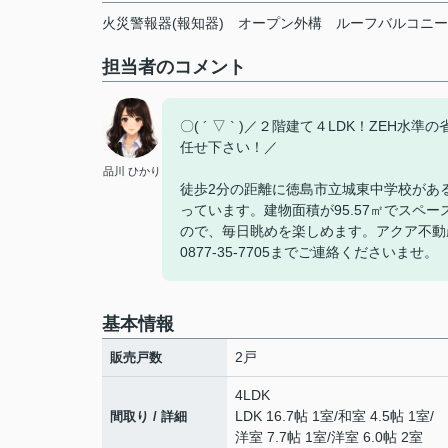
火災警報器(報知器)
オープン外構
ルーフバルコニー
担当者のコメント
〇( ´ ▽ ` )／２階建て４LDK！Z
任せ下さい！／
品川 ひかり
徒歩2分の距離に徳島市立城東中学校があ
っています。建物面積が95.57㎡でスペ
ので、毎日眺めを楽しめます。アクア不動
0877-35-7705までご連絡くださいませ。
基本情報
2戸
販売戸数
4LDK
LDK 16.7帖 1室
/
和室 4.5帖 1室
/
間取り / 詳細
洋室 7.7帖 1室
/
洋室 6.0帖 2室