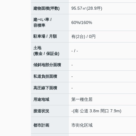
95.57㎡(28.9坪)
建物面積(坪数)
建ぺい率 /
60%/160%
容積率
駐車場 / 月額
有(2台) / 0円
土地
- / -
(敷金 / 保証金)
-
傾斜地部分面積
-
私道負担面積
-
高圧線下面積
第一種住居
用途地域
-(南 公道 3.8m 間口 7.9m)
接道状況
市街化区域
都市計画