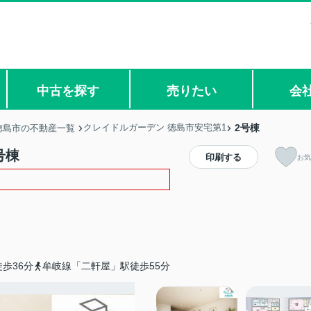
中古を探す
売りたい
会
クレイドルガーデン 徳島市安宅第1
2号棟
徳島市の不動産一覧
号棟
印刷する
お気
歩36分
牟岐線「二軒屋」駅徒歩55分