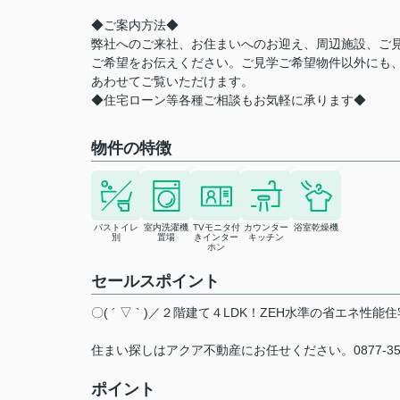
◆ご案内方法◆
弊社へのご来社、お住まいへのお迎え、周辺施設、ご
ご希望をお伝えください。ご見学ご希望物件以外にも
あわせてご覧いただけます。
◆住宅ローン等各種ご相談もお気軽に承ります◆
物件の特徴
バストイレ
室内洗濯機
TVモニタ付
カウンター
浴室乾燥機
別
置場
きインター
キッチン
ホン
セールスポイント
〇( ´ ▽ ` )／２階建て４LDK！ZEH水準の省
住まい探しはアクア不動産にお任せください。0877-3
ポイント