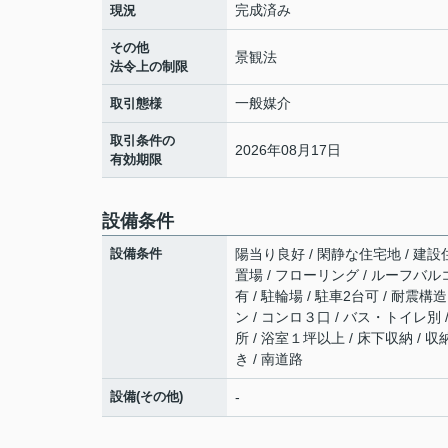
完成済み
現況
その他
景観法
法令上の制限
一般媒介
取引態様
取引条件の
2026年08月17日
有効期限
設備条件
設備条件
陽当り良好 / 閑静な住宅地 / 建設
置場 / フローリング / ルーフバルコ
有 / 駐輪場 / 駐車2台可 / 耐震
ン / コンロ３口 / バス・トイレ別
所 / 浴室１坪以上 / 床下収納 / 
き / 南道路
設備(その他)
-