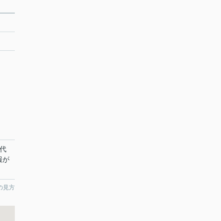
代
報が
の見方