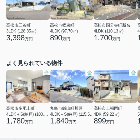
高松市三谷町
高松市郷東町
高松市国分寺町新名
4
3LDK (128.35㎡)
4LDK (97.70㎡)
4LDK (110.13㎡)
3,398
890
1,700
万円
万円
万円
よく見られている物件
高松市多肥上町
丸亀市飯山町川原
高松市上福岡町
5
4LDK＋S(納戸) (103.51㎡)
4LDK＋S(納戸) (115.52㎡)
4DK (59.22㎡)
1,780
1,840
899
万円
万円
万円