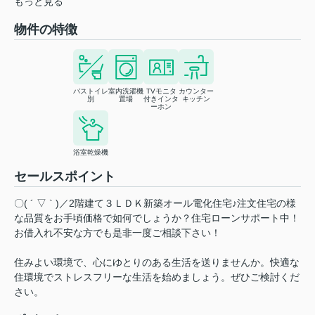
もっと見る
物件の特徴
バストイレ
室内洗濯機
TVモニタ
カウンター
別
置場
付きインタ
キッチン
ーホン
浴室乾燥機
セールスポイント
〇( ´ ▽ ` )／2階建て３ＬＤＫ新築オール電化住宅♪注文住宅の様
な品質をお手頃価格で如何でしょうか？住宅ローンサポート中！
お借入れ不安な方でも是非一度ご相談下さい！
住みよい環境で、心にゆとりのある生活を送りませんか。快適な
住環境でストレスフリーな生活を始めましょう。ぜひご検討くだ
さい。