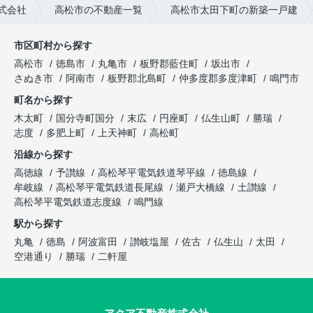
式会社
高松市の不動産一覧
高松市太田下町の新築一戸建
市区町村から探す
高松市
徳島市
丸亀市
板野郡藍住町
坂出市
さぬき市
阿南市
板野郡北島町
仲多度郡多度津町
鳴門市
町名から探す
木太町
国分寺町国分
末広
円座町
仏生山町
勝瑞
志度
多肥上町
上天神町
高松町
沿線から探す
高徳線
予讃線
高松琴平電気鉄道琴平線
徳島線
牟岐線
高松琴平電気鉄道長尾線
瀬戸大橋線
土讃線
高松琴平電気鉄道志度線
鳴門線
駅から探す
丸亀
徳島
阿波富田
讃岐塩屋
佐古
仏生山
太田
空港通り
勝瑞
二軒屋