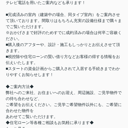
テレビ電話を用いたご案内なども承ります！
■完成済みの室内（建築中の場合、同タイプ室内）をご案内させ
て頂いております。間取りはもちろん充実の設備仕様まで隅々ま
でご覧いただけます。
※おかげさまで好評のためすでに成約済みの場合は何卒ご容赦く
ださい。
■購入後のアフターや、設計・施工もしっかりとお伝えさせて頂
きます。
■税控除や住宅ローンの賢い借り方などお客様の得する情報をお
伝えいたします。
■スタートの資金計画からご購入されて入居する手続きまでわか
りやすくお知らせします！
◆ご案内方法◆
弊社へのご来社、お住まいへのお迎え、周辺施設、ご見学物件で
の待ち合わせなど、
ご希望をお伝えください。ご見学ご希望物件以外にも、ご希望に
合わせた物件を
あわせてご覧いただけます。
◆住宅ローン等各種ご相談もお気軽に承ります◆