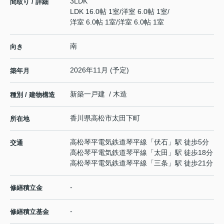
3LDK
間取り / 詳細
LDK 16.0帖 1室
/
洋室 6.0帖 1室
/
洋室 6.0帖 1室
/
洋室 6.0帖 1室
南
向き
2026年11月 (予定)
築年月
新築一戸建 / 木造
種別 / 建物構造
香川県
高松市
太田下町
所在地
高松琴平電気鉄道琴平線
「
伏石
」駅 徒歩5分
交通
高松琴平電気鉄道琴平線
「
太田
」駅 徒歩18分
高松琴平電気鉄道琴平線
「
三条
」駅 徒歩21分
-
修繕積立金
-
修繕積立基金