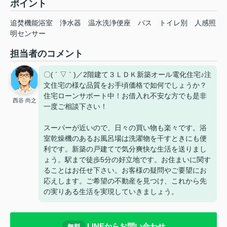
ポイント
追焚機能浴室
浄水器
温水洗浄便座
バス
トイレ別
人感照
明センサー
担当者のコメント
〇( ´ ▽ ` )／2階建て３ＬＤＫ新築オール電化住宅♪注
文住宅の様な品質をお手頃価格で如何でしょうか？
住宅ローンサポート中！お借入れ不安な方でも是非
西谷 尚之
一度ご相談下さい！
スーパーが近いので、日々の買い物も楽々です。浴
室乾燥機のあるお風呂場は洗濯物を干すときにも便
利です。新築の戸建てで気分爽快な生活を送りまし
ょう。駅まで徒歩5分の好立地です。お住まいに関す
ることはお任せ下さい。お客様の疑問やご要望にお
応えします。ご希望の不動産を見つけ、これから先
の実りある生活を実現していきましょう。
LINEからお問い合わせ
無料