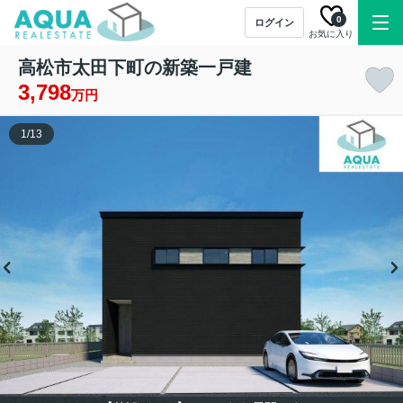
0
ログイン
お気に入り
高松市太田下町の新築一戸建
3,798
万円
1
/
13