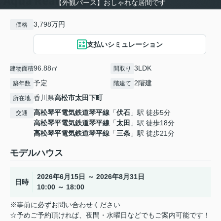
【外観パース】おしゃれな居間です
3,798万円
価格
支払いシミュレーション
96.88㎡
3LDK
建物面積
間取り
予定
2階建
築年数
階建て
香川県
高松市
太田下町
所在地
高松琴平電気鉄道琴平線
「
伏石
」駅 徒歩5分
交通
高松琴平電気鉄道琴平線
「
太田
」駅 徒歩18分
高松琴平電気鉄道琴平線
「
三条
」駅 徒歩21分
モデルハウス
2026年6月15日 ～ 2026年8月31日
日時
10:00 ～ 18:00
※事前に必ずお問い合わせください
☆予めご予約頂ければ、夜間・水曜日などでもご案内可能です！