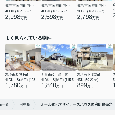
徳島市国府町府中
徳島市国府町府中
徳島市国府町府中
4
4LDK (104.88㎡)
3LDK (104.88㎡)
4LDK (103.02㎡)
2,998
2,798
2,598
万円
万円
万円
よく見られている物件
高松市多肥上町
丸亀市飯山町川原
高松市上福岡町
4LDK＋S(納戸) (103.51㎡)
4LDK＋S(納戸) (115.52㎡)
4DK (59.22㎡)
5
1,780
1,840
899
万円
万円
万円
産一覧
府中駅
オール電化デザイナーズハウス国府町建売⑰