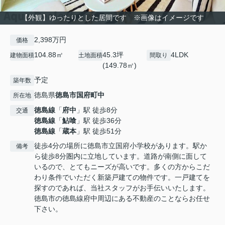
【外観】ゆったりとした居間です ※画像はイメージです
2,398万円
価格
104.88㎡
45.3坪
4LDK
建物面積
土地面積
間取り
(149.78㎡)
予定
築年数
徳島県
徳島市
国府町中
所在地
徳島線
「
府中
」駅 徒歩8分
交通
徳島線
「
鮎喰
」駅 徒歩36分
徳島線
「
蔵本
」駅 徒歩51分
徒歩4分の場所に徳島市立国府小学校があります。駅か
備考
ら徒歩8分圏内に立地しています。道路が南側に面して
いるので、とてもニーズが高いです。多くの方からこだ
わり条件でいただく新築戸建ての物件です。一戸建てを
探すのであれば、当社スタッフがお手伝いいたします。
徳島市の徳島線府中周辺にある不動産のことならお任せ
下さい。