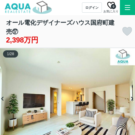
0
ログイン
お気に入り
オール電化デザイナーズハウス国府町建
売⑰
2,398万円
1
/
28