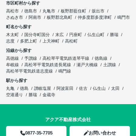
市区町村から探す
高松市
徳島市
丸亀市
板野郡藍住町
坂出市
さぬき市
阿南市
板野郡北島町
仲多度郡多度津町
鳴門市
町名から探す
木太町
国分寺町国分
末広
円座町
仏生山町
勝瑞
志度
多肥上町
上天神町
高松町
沿線から探す
高徳線
予讃線
高松琴平電気鉄道琴平線
徳島線
牟岐線
高松琴平電気鉄道長尾線
瀬戸大橋線
土讃線
高松琴平電気鉄道志度線
鳴門線
駅から探す
丸亀
徳島
讃岐塩屋
阿波富田
佐古
仏生山
太田
空港通り
勝瑞
金蔵寺
アクア不動産株式会社
0877-35-7705
お問い合わせ