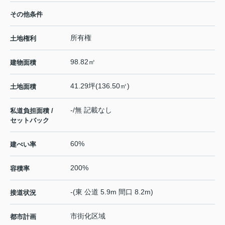
その他条件
所有権
土地権利
98.82㎡
建物面積
41.29坪(136.50㎡)
土地面積
-/無 記載なし
私道負担面積 /
セットバック
60%
建ぺい率
200%
容積率
-(東 公道 5.9m 間口 8.2m)
接道状況
市街化区域
都市計画