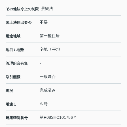
景観法
その他法令上の制限
不要
国土法届出要否
第一種住居
用途地域
宅地 / 平坦
地目 / 地勢
-
管理組合有無
一般媒介
取引態様
完成済み
現況
即時
引渡し
第R08SHC101786号
建築確認番号