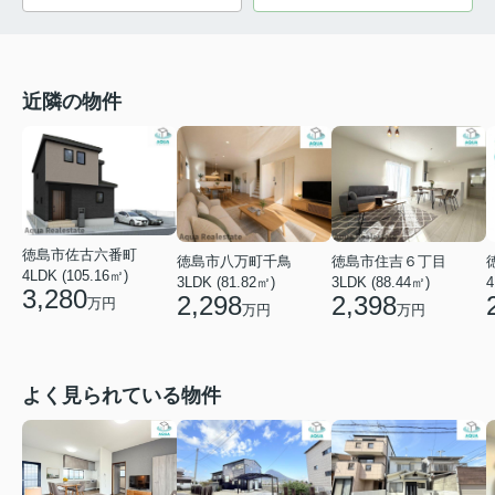
近隣の物件
徳島市佐古六番町
徳島市八万町千鳥
徳島市住吉６丁目
4LDK (105.16㎡)
3LDK (81.82㎡)
3LDK (88.44㎡)
4
3,280
2,298
2,398
万円
万円
万円
よく見られている物件