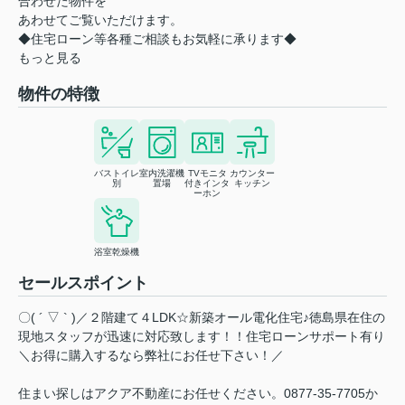
合わせた物件を
あわせてご覧いただけます。
◆住宅ローン等各種ご相談もお気軽に承ります◆
もっと見る
物件の特徴
バストイレ
室内洗濯機
TVモニタ
カウンター
別
置場
付きインタ
キッチン
ーホン
浴室乾燥機
セールスポイント
〇( ´ ▽ ` )／２階建て４LDK☆新築オール電化住宅♪徳島県在住の
現地スタッフが迅速に対応致します！！住宅ローンサポート有り
＼お得に購入するなら弊社にお任せ下さい！／
住まい探しはアクア不動産にお任せください。0877-35-7705か