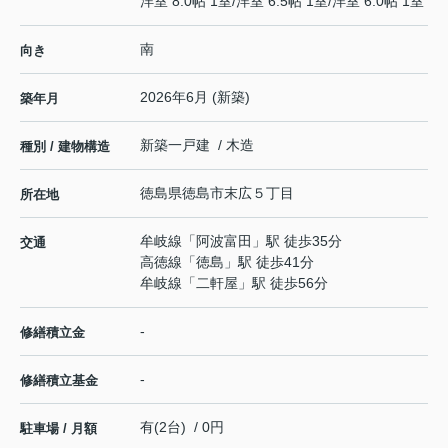
洋室 8.0帖 1室
/
洋室 6.5帖 1室
/
洋室 6.0帖 1室
南
向き
2026年6月 (新築)
築年月
新築一戸建 / 木造
種別 / 建物構造
徳島県
徳島市
末広
５丁目
所在地
牟岐線
「
阿波富田
」駅 徒歩35分
交通
高徳線
「
徳島
」駅 徒歩41分
牟岐線
「
二軒屋
」駅 徒歩56分
-
修繕積立金
-
修繕積立基金
有(2台) / 0円
駐車場 / 月額