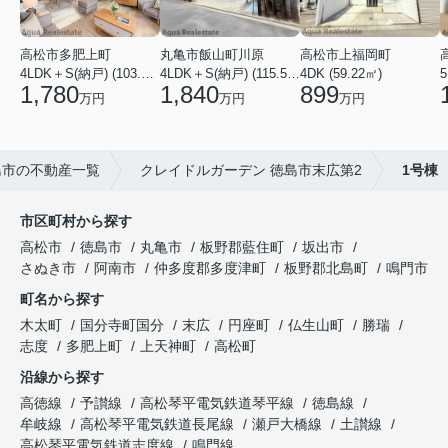
高松市多肥上町
丸亀市飯山町川原
高松市上福岡町
5
4LDK＋S(納戸) (103.51㎡)
4LDK＋S(納戸) (115.52㎡)
4DK (59.22㎡)
1,780
1,840
899
万円
万円
万円
島市の不動産一覧
クレイドルガーデン 徳島市末広第2
1号棟
市区町村から探す
高松市
徳島市
丸亀市
板野郡藍住町
坂出市
さぬき市
阿南市
仲多度郡多度津町
板野郡北島町
鳴門市
町名から探す
木太町
国分寺町国分
末広
円座町
仏生山町
勝瑞
志度
多肥上町
上天神町
高松町
沿線から探す
高徳線
予讃線
高松琴平電気鉄道琴平線
徳島線
牟岐線
高松琴平電気鉄道長尾線
瀬戸大橋線
土讃線
高松琴平電気鉄道志度線
鳴門線