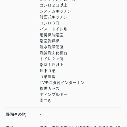
コンロ２口以上
システムキッチン
対面式キッチン
コンロ３口
バス・トイレ別
追焚機能浴室
浴室乾燥機
温水洗浄便座
洗髪洗面化粧台
トイレ２ヶ所
浴室１坪以上
床下収納
収納豊富
TVモニタ付インターホン
複層ガラス
ディンプルキー
南向き
-
設備(その他)