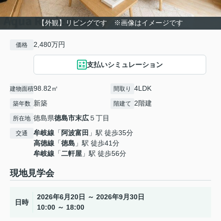
【外観】リビングです ※画像はイメージです
2,480万円
価格
支払いシミュレーション
98.82㎡
4LDK
建物面積
間取り
新築
2階建
築年数
階建て
徳島県
徳島市
末広
５丁目
所在地
牟岐線
「
阿波富田
」駅 徒歩35分
交通
高徳線
「
徳島
」駅 徒歩41分
牟岐線
「
二軒屋
」駅 徒歩56分
現地見学会
2026年6月20日 ～ 2026年9月30日
日時
10:00 ～ 18:00