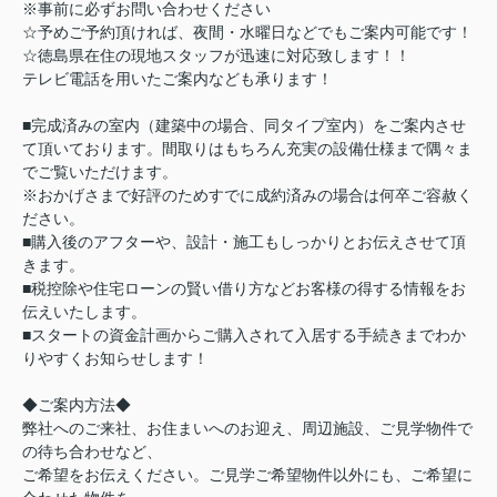
※事前に必ずお問い合わせください
☆予めご予約頂ければ、夜間・水曜日などでもご案内可能です！
☆徳島県在住の現地スタッフが迅速に対応致します！！
テレビ電話を用いたご案内なども承ります！
■完成済みの室内（建築中の場合、同タイプ室内）をご案内させ
て頂いております。間取りはもちろん充実の設備仕様まで隅々ま
でご覧いただけます。
※おかげさまで好評のためすでに成約済みの場合は何卒ご容赦く
ださい。
■購入後のアフターや、設計・施工もしっかりとお伝えさせて頂
きます。
■税控除や住宅ローンの賢い借り方などお客様の得する情報をお
伝えいたします。
■スタートの資金計画からご購入されて入居する手続きまでわか
りやすくお知らせします！
◆ご案内方法◆
弊社へのご来社、お住まいへのお迎え、周辺施設、ご見学物件で
の待ち合わせなど、
ご希望をお伝えください。ご見学ご希望物件以外にも、ご希望に