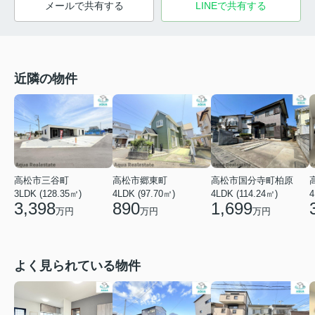
メールで共有する
LINEで共有する
近隣の物件
高松市国分寺町柏原
高松市三谷町
高松市郷東町
4LDK (114.24㎡)
3LDK (128.35㎡)
4LDK (97.70㎡)
4
1,699
3,398
890
万円
万円
万円
よく見られている物件