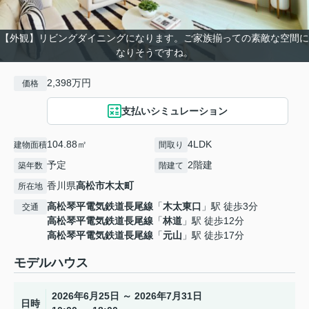
【外観】リビングダイニングになります。ご家族揃っての素敵な空間に
なりそうですね。
2,398万円
価格
支払いシミュレーション
104.88㎡
4LDK
建物面積
間取り
予定
2階建
築年数
階建て
香川県
高松市
木太町
所在地
高松琴平電気鉄道長尾線
「
木太東口
」駅 徒歩3分
交通
高松琴平電気鉄道長尾線
「
林道
」駅 徒歩12分
高松琴平電気鉄道長尾線
「
元山
」駅 徒歩17分
モデルハウス
2026年6月25日 ～ 2026年7月31日
日時