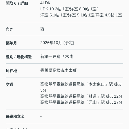
4LDK
間取り / 詳細
LDK 19.2帖 1室
/
洋室 8.0帖 1室
/
洋室 5.1帖 1室
/
洋室 5.1帖 1室
/
洋室 4.5帖 1室
西
向き
2026年10月 (予定)
築年月
新築一戸建 / 木造
種別 / 建物構造
香川県
高松市
木太町
所在地
高松琴平電気鉄道長尾線
「
木太東口
」駅 徒歩
交通
3分
高松琴平電気鉄道長尾線
「
林道
」駅 徒歩12分
高松琴平電気鉄道長尾線
「
元山
」駅 徒歩17分
-
修繕積立金