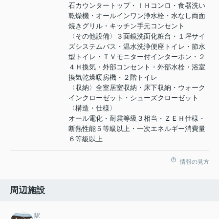
石カウンタートップ・ＩＨコンロ・食器洗い
乾燥機・オールインワン浄水栓・水なし両面
焼きグリル・キッチン手元コンセント
〈その他設備〉３面鏡洗面化粧台・１坪サイ
ズシステムバス・温水洗浄便座トイレ・節水
型トイレ・ＴＶモニター付インターホン・２
４Ｈ換気・外部コンセント・外部水栓・浴室
換気乾燥暖房機・２階トイレ
〈収納〉全室居室収納・床下収納・ウォーク
インクローゼット・シューズクローゼット
〈構造・仕様〉
オール電化・耐震等級３相当・ＺＥＨ仕様・
断熱性能５等級以上・一次エネルギー消費量
６等級以上
情報の見方
周辺施設
駅