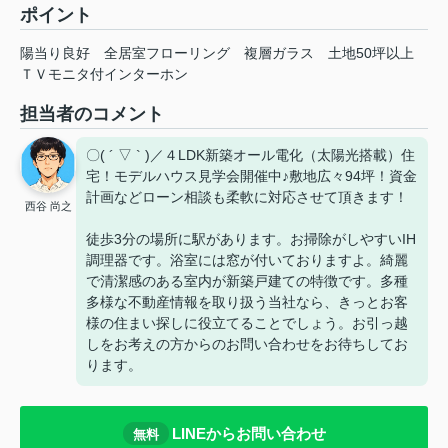
ポイント
陽当り良好
全居室フローリング
複層ガラス
土地50坪以上
ＴＶモニタ付インターホン
担当者のコメント
〇( ´ ▽ ` )／４LDK新築オール電化（太陽光搭載）住
宅！モデルハウス見学会開催中♪敷地広々94坪！資金
計画などローン相談も柔軟に対応させて頂きます！
西谷 尚之
徒歩3分の場所に駅があります。お掃除がしやすいIH
調理器です。浴室には窓が付いておりますよ。綺麗
で清潔感のある室内が新築戸建ての特徴です。多種
多様な不動産情報を取り扱う当社なら、きっとお客
様の住まい探しに役立てることでしょう。お引っ越
しをお考えの方からのお問い合わせをお待ちしてお
ります。
LINEからお問い合わせ
無料