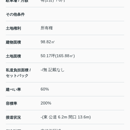
有(2台) / 0円
駐車場 / 月額
その他条件
所有権
土地権利
98.82㎡
建物面積
50.17坪(165.88㎡)
土地面積
-/無 記載なし
私道負担面積 /
セットバック
60%
建ぺい率
200%
容積率
-(東 公道 6.2m 間口 13.6m)
接道状況