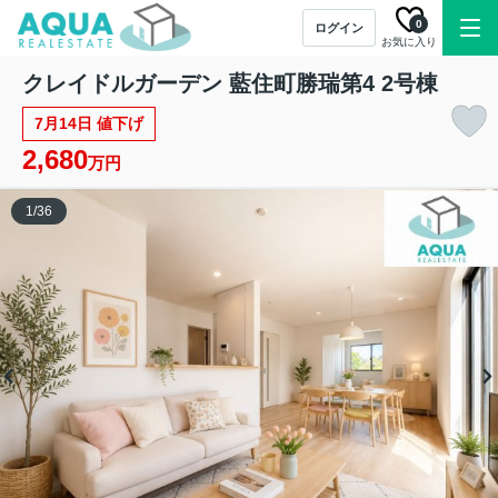
0
ログイン
お気に入り
クレイドルガーデン 藍住町勝瑞第4 2号棟
7月14日 値下げ
2,680
万円
1
/
36