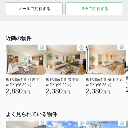
メールで共有する
LINEで共有する
近隣の物件
板野郡藍住町住吉字藤ノ木
板野郡藍住町東中富字敷地傍示
板野郡藍住町矢上字原
4
4LDK (98.82㎡)
4LDK (99.22㎡)
4LDK (96.38㎡)
2,880
2,380
2,380
万円
万円
万円
よく見られている物件