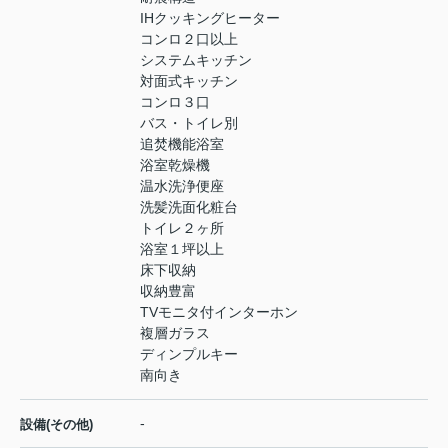
IHクッキングヒーター
コンロ２口以上
システムキッチン
対面式キッチン
コンロ３口
バス・トイレ別
追焚機能浴室
浴室乾燥機
温水洗浄便座
洗髪洗面化粧台
トイレ２ヶ所
浴室１坪以上
床下収納
収納豊富
TVモニタ付インターホン
複層ガラス
ディンプルキー
南向き
-
設備(その他)