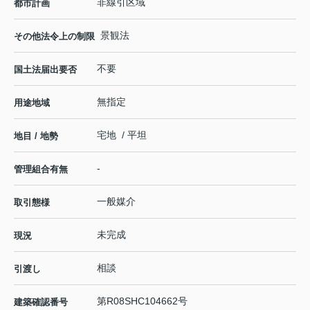
非線引区域
都市計画
景観法
その他法令上の制限
不要
国土法届出要否
無指定
用途地域
宅地 / 平坦
地目 / 地勢
-
管理組合有無
一般媒介
取引態様
未完成
現況
相談
引渡し
第R08SHC104662号
建築確認番号