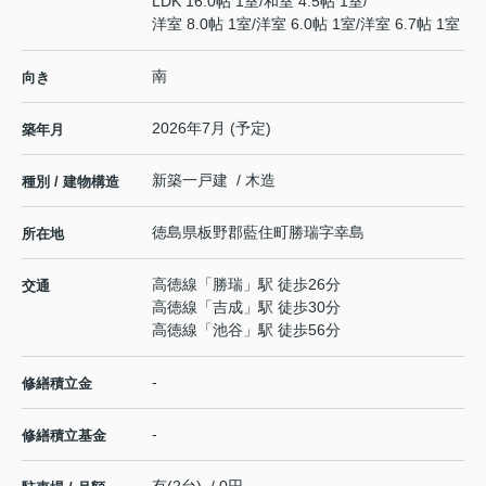
LDK 16.0帖 1室
/
和室 4.5帖 1室
/
洋室 8.0帖 1室
/
洋室 6.0帖 1室
/
洋室 6.7帖 1室
南
向き
2026年7月 (予定)
築年月
新築一戸建 / 木造
種別 / 建物構造
徳島県
板野郡藍住町
勝瑞
字幸島
所在地
高徳線
「
勝瑞
」駅 徒歩26分
交通
高徳線
「
吉成
」駅 徒歩30分
高徳線
「
池谷
」駅 徒歩56分
-
修繕積立金
-
修繕積立基金