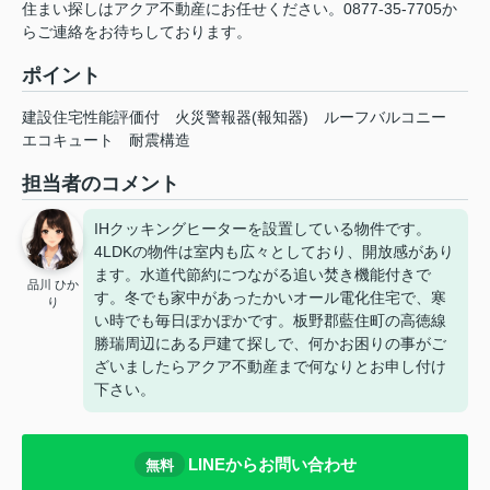
住まい探しはアクア不動産にお任せください。0877-35-7705か
らご連絡をお待ちしております。
ポイント
建設住宅性能評価付
火災警報器(報知器)
ルーフバルコニー
エコキュート
耐震構造
担当者のコメント
IHクッキングヒーターを設置している物件です。
4LDKの物件は室内も広々としており、開放感があり
ます。水道代節約につながる追い焚き機能付きで
品川 ひか
す。冬でも家中があったかいオール電化住宅で、寒
り
い時でも毎日ぽかぽかです。板野郡藍住町の高徳線
勝瑞周辺にある戸建て探しで、何かお困りの事がご
ざいましたらアクア不動産まで何なりとお申し付け
下さい。
LINEからお問い合わせ
無料