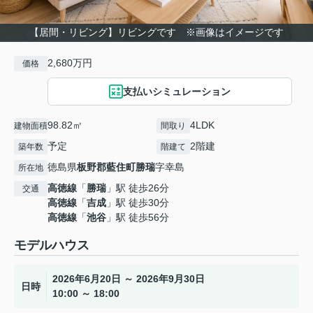
【居間・リビング】リビングです ※画像はイメージです
2,680万円
価格
支払いシミュレーション
98.82㎡
4LDK
建物面積
間取り
予定
2階建
築年数
階建て
徳島県
板野郡藍住町
勝瑞
字幸島
所在地
高徳線
「
勝瑞
」駅 徒歩26分
交通
高徳線
「
吉成
」駅 徒歩30分
高徳線
「
池谷
」駅 徒歩56分
モデルハウス
2026年6月20日 ～ 2026年9月30日
日時
10:00 ～ 18:00