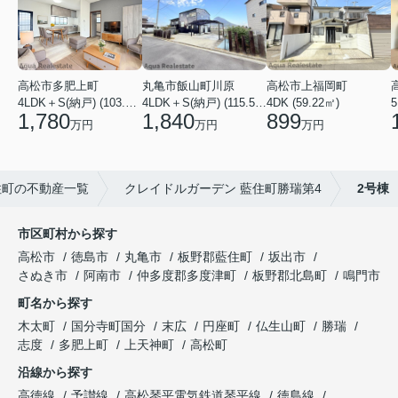
高松市多肥上町
丸亀市飯山町川原
高松市上福岡町
5
4LDK＋S(納戸) (103.51㎡)
4LDK＋S(納戸) (115.52㎡)
4DK (59.22㎡)
1,780
1,840
899
万円
万円
万円
住町の不動産一覧
クレイドルガーデン 藍住町勝瑞第4
2号棟
市区町村から探す
高松市
徳島市
丸亀市
板野郡藍住町
坂出市
さぬき市
阿南市
仲多度郡多度津町
板野郡北島町
鳴門市
町名から探す
木太町
国分寺町国分
末広
円座町
仏生山町
勝瑞
志度
多肥上町
上天神町
高松町
沿線から探す
高徳線
予讃線
高松琴平電気鉄道琴平線
徳島線