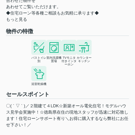
合わせた物件を
あわせてご覧いただけます。
◆住宅ローン等各種ご相談もお気軽に承ります◆
もっと見る
物件の特徴
バストイレ
室内洗濯機
TVモニタ
カウンター
別
置場
付きインタ
キッチン
ーホン
浴室乾燥機
セールスポイント
〇( ´ ▽ ` )／２階建て４LDK☆新築オール電化住宅！モデルハウ
ス見学会実施中！☆徳島県在住の現地スタッフが迅速に対応致し
ます！住宅ローンサポート有り＼お得に購入するなら弊社にお任
せ下さい！／