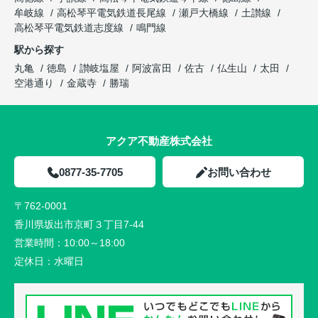
牟岐線
高松琴平電気鉄道長尾線
瀬戸大橋線
土讃線
高松琴平電気鉄道志度線
鳴門線
駅から探す
丸亀
徳島
讃岐塩屋
阿波富田
佐古
仏生山
太田
空港通り
金蔵寺
勝瑞
アクア不動産株式会社
0877-35-7705
お問い合わせ
〒762-0001
香川県坂出市京町３丁目7-44
営業時間：
10:00～18:00
定休日：
水曜日