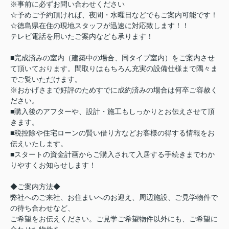
※事前に必ずお問い合わせください
☆予めご予約頂ければ、夜間・水曜日などでもご案内可能です！
☆徳島県在住の現地スタッフが迅速に対応致します！！
テレビ電話を用いたご案内なども承ります！
■完成済みの室内（建築中の場合、同タイプ室内）をご案内させ
て頂いております。間取りはもちろん充実の設備仕様まで隅々ま
でご覧いただけます。
※おかげさまで好評のためすでに成約済みの場合は何卒ご容赦く
ださい。
■購入後のアフターや、設計・施工もしっかりとお伝えさせて頂
きます。
■税控除や住宅ローンの賢い借り方などお客様の得する情報をお
伝えいたします。
■スタートの資金計画からご購入されて入居する手続きまでわか
りやすくお知らせします！
◆ご案内方法◆
弊社へのご来社、お住まいへのお迎え、周辺施設、ご見学物件で
の待ち合わせなど、
ご希望をお伝えください。ご見学ご希望物件以外にも、ご希望に