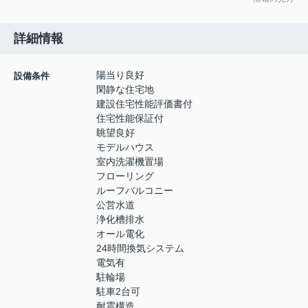
詳細情報
陽当り良好
設備条件
閑静な住宅地
建設住宅性能評価書付
住宅性能保証付
眺望良好
モデルハウス
室内洗濯機置場
フローリング
ルーフバルコニー
公営水道
浄化槽排水
オール電化
24時間換気システム
電気有
駐輪場
駐車2台可
耐震構造