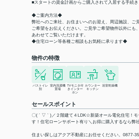
■スタートの資金計画からご購入されて入居する手続
◆ご案内方法◆
弊社へのご来社、お住まいへのお迎え、周辺施設、ご
ご希望をお伝えください。ご見学ご希望物件以外にも
あわせてご覧いただけます。
◆住宅ローン等各種ご相談もお気軽に承ります◆
物件の特徴
バストイレ
室内洗濯機
TVモニタ付
カウンター
浴室乾燥機
別
置場
きインター
キッチン
ホン
セールスポイント
〇( ´ ▽ ` )／２階建て４LDK☆新築オール電化
す！住宅ローンサポート有り＼お得に購入するなら弊
住まい探しはアクア不動産にお任せください。0877-3