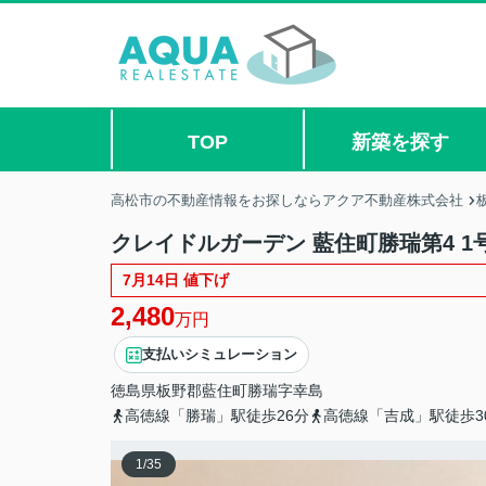
TOP
新築を探す
高松市の不動産情報をお探しならアクア不動産株式会社
クレイドルガーデン 藍住町勝瑞第4 1
7月14日 値下げ
2,480
万円
支払いシミュレーション
徳島県
板野郡藍住町
勝瑞
字幸島
高徳線「勝瑞」駅徒歩26分
高徳線「吉成」駅徒歩3
1
/
35