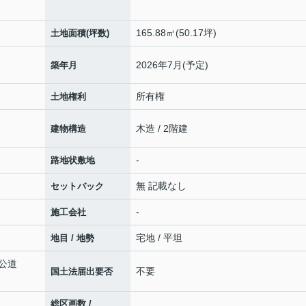
165.88㎡(50.17坪)
土地面積(坪数)
2026年7月(予定)
築年月
所有権
土地権利
木造 / 2階建
建物構造
-
路地状敷地
無 記載なし
セットバック
-
施工会社
宅地 / 平坦
地目 / 地勢
 公道
不要
国土法届出要否
総区画数 /