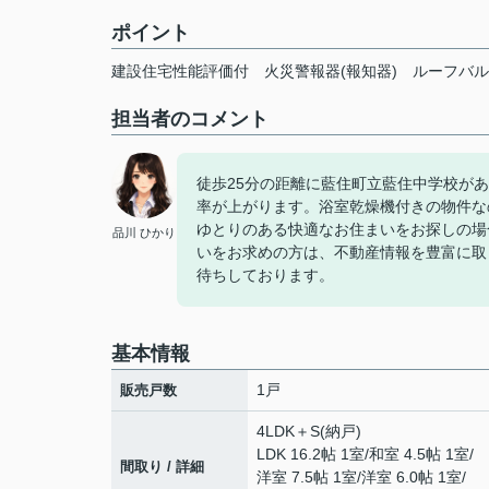
ポイント
建設住宅性能評価付
火災警報器(報知器)
ルーフバル
担当者のコメント
徒歩25分の距離に藍住町立藍住中学校が
率が上がります。浴室乾燥機付きの物件な
ゆとりのある快適なお住まいをお探しの場
品川 ひかり
いをお求めの方は、不動産情報を豊富に取
待ちしております。
基本情報
1戸
販売戸数
4LDK＋S(納戸)
LDK 16.2帖 1室
/
和室 4.5帖 1室
/
間取り / 詳細
洋室 7.5帖 1室
/
洋室 6.0帖 1室
/