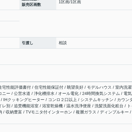
1区画/1区画
販売区画数
相談
引渡し
住宅性能評価書付 / 住宅性能保証付 / 眺望良好 / モデルハウス / 室内洗
ニー / 公営水道 / 浄化槽排水 / オール電化 / 24時間換気システム / 電気
構造 / IHクッキングヒーター / コンロ２口以上 / システムキッチン / カウン
イレ別 / 追焚機能浴室 / 浴室乾燥機 / 温水洗浄便座 / 洗髪洗面化粧台 / 
 / 収納豊富 / TVモニタ付インターホン / 複層ガラス / ディンプルキー /