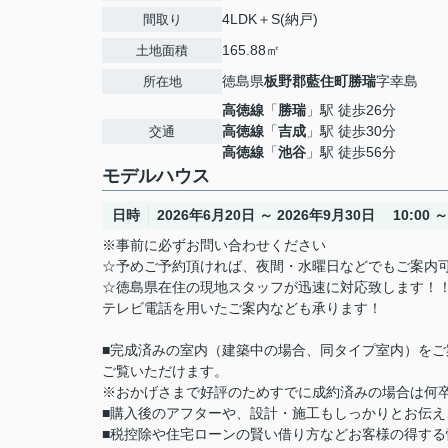
4LDK＋S(納戸)
間取り
165.88㎡
土地面積
徳島県
板野郡藍住町
勝瑞
字幸島
所在地
高徳線
「
勝瑞
」駅 徒歩26分
高徳線
「
吉成
」駅 徒歩30分
交通
高徳線
「
池谷
」駅 徒歩56分
モデルハウス
日時
2026年6月20日 ～ 2026年9月30日 10:00 ～ 
※事前に必ずお問い合わせください
☆予めご予約頂ければ、夜間・水曜日などでもご案内
☆徳島県在住の現地スタッフが迅速に対応致します！
テレビ電話を用いたご案内なども承ります！
■完成済みの室内（建築中の場合、同タイプ室内）を
ご覧いただけます。
※おかげさまで好評のためすでに成約済みの場合は何
■購入後のアフターや、設計・施工もしっかりとお伝え
■税控除や住宅ローンの賢い借り方などお客様の得する