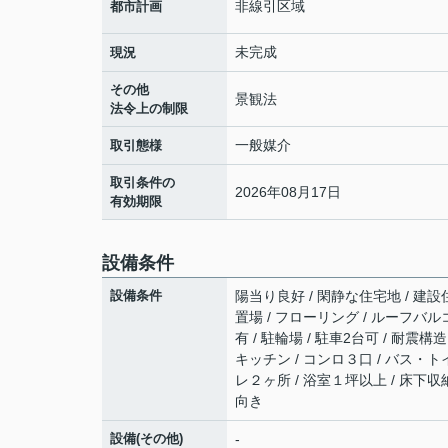
非線引区域
都市計画
未完成
現況
その他
景観法
法令上の制限
一般媒介
取引態様
取引条件の
2026年08月17日
有効期限
設備条件
設備条件
陽当り良好 / 閑静な住宅地 / 建設
置場 / フローリング / ルーフバルコ
有 / 駐輪場 / 駐車2台可 / 耐震
キッチン / コンロ３口 / バス・ト
レ２ヶ所 / 浴室１坪以上 / 床下収納
向き
設備(その他)
-