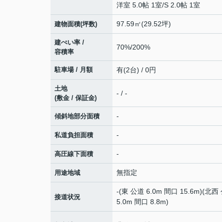
洋室 5.0帖 1室
/
S 2.0帖 1室
97.59㎡(29.52坪)
建物面積(坪数)
建ぺい率 /
70%/200%
容積率
駐車場 / 月額
有(2台) / 0円
土地
- / -
(敷金 / 保証金)
-
傾斜地部分面積
-
私道負担面積
-
高圧線下面積
無指定
用途地域
-(東 公道 6.0m 間口 15.6m)(北西
接道状況
5.0m 間口 8.8m)