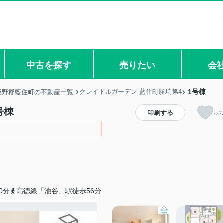
中古を探す
売りたい
会
クレイドルガーデン 藍住町勝瑞第4
1号棟
板野郡藍住町の不動産一覧
号棟
印刷する
お気
0分
高徳線「池谷」駅徒歩56分