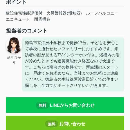
ポイント
建設住宅性能評価付
火災警報器(報知器)
ルーフバルコニー
エコキュート
耐震構造
担当者のコメント
徳島市立沖洲小学校まで徒歩17分。子どもを安心し
て学校に通わせたいファミリーにおすすめです。来
訪者の顔が見えるTVインターホン付き。浴槽内の湯
品川 ひか
が冷めたときでも追焚機能付き浴室なので快適で
り
す。こちらは南向きの物件です。新生活のスタート
に一戸建てをお求めなら、当社までお気軽にご連絡
ください。徳島市の牟岐線阿波富田近くでの住まい
探しを、全力でサポートさせていただきます。
LINEからお問い合わせ
無料
お問い合わせ
無料