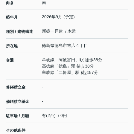
南
向き
2026年9月 (予定)
築年月
新築一戸建 / 木造
種別 / 建物構造
徳島県
徳島市
末広
４丁目
所在地
牟岐線
「
阿波富田
」駅 徒歩38分
交通
高徳線
「
徳島
」駅 徒歩38分
牟岐線
「
二軒屋
」駅 徒歩57分
-
修繕積立金
-
修繕積立基金
有(2台) / 0円
駐車場 / 月額
その他条件