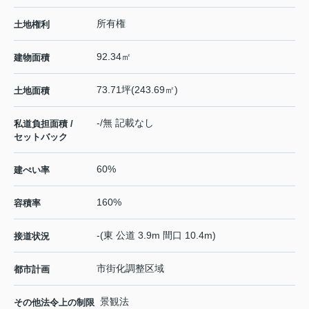
所有権
土地権利
92.34㎡
建物面積
73.71坪(243.69㎡)
土地面積
-/無 記載なし
私道負担面積 /
セットバック
60%
建ぺい率
160%
容積率
-(東 公道 3.9m 間口 10.4m)
接道状況
市街化調整区域
都市計画
景観法
その他法令上の制限