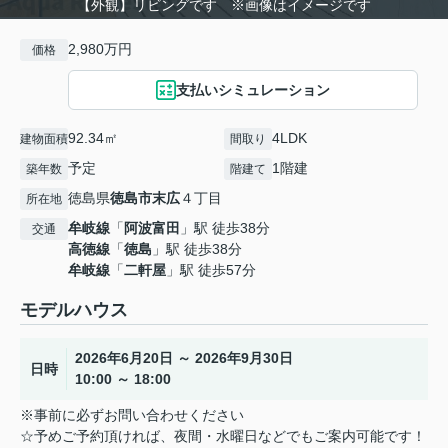
【外観】リビングです ※画像はイメージです
2,980万円
価格
支払いシミュレーション
92.34㎡
4LDK
建物面積
間取り
予定
1階建
築年数
階建て
徳島県
徳島市
末広
４丁目
所在地
牟岐線
「
阿波富田
」駅 徒歩38分
交通
高徳線
「
徳島
」駅 徒歩38分
牟岐線
「
二軒屋
」駅 徒歩57分
モデルハウス
2026年6月20日 ～ 2026年9月30日
日時
10:00 ～ 18:00
※事前に必ずお問い合わせください
☆予めご予約頂ければ、夜間・水曜日などでもご案内可能です！