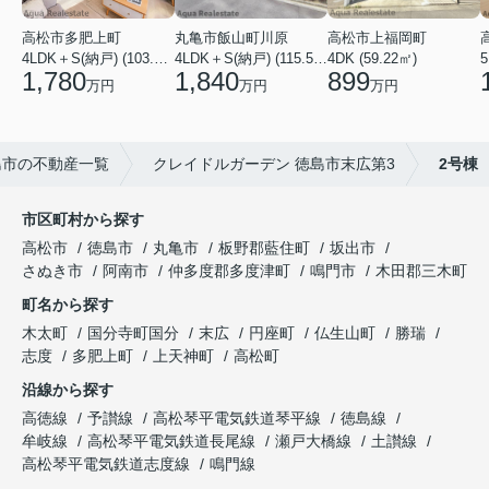
高松市多肥上町
丸亀市飯山町川原
高松市上福岡町
5
4LDK＋S(納戸) (103.51㎡)
4LDK＋S(納戸) (115.52㎡)
4DK (59.22㎡)
1,780
1,840
899
万円
万円
万円
島市の不動産一覧
クレイドルガーデン 徳島市末広第3
2号棟
市区町村から探す
高松市
徳島市
丸亀市
板野郡藍住町
坂出市
さぬき市
阿南市
仲多度郡多度津町
鳴門市
木田郡三木町
町名から探す
木太町
国分寺町国分
末広
円座町
仏生山町
勝瑞
志度
多肥上町
上天神町
高松町
沿線から探す
高徳線
予讃線
高松琴平電気鉄道琴平線
徳島線
牟岐線
高松琴平電気鉄道長尾線
瀬戸大橋線
土讃線
高松琴平電気鉄道志度線
鳴門線