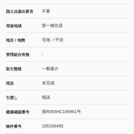
不要
国土法届出要否
第一種住居
用途地域
宅地 / 平坦
地目 / 地勢
-
管理組合有無
一般媒介
取引態様
未完成
現況
相談
引渡し
第R08SHC106961号
建築確認番号
105336495
物件番号