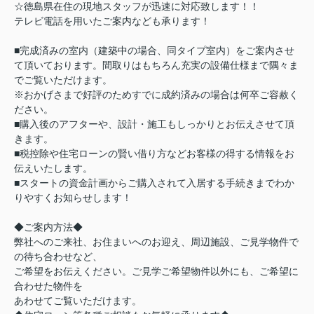
☆徳島県在住の現地スタッフが迅速に対応致します！！
テレビ電話を用いたご案内なども承ります！
■完成済みの室内（建築中の場合、同タイプ室内）をご案内させ
て頂いております。間取りはもちろん充実の設備仕様まで隅々ま
でご覧いただけます。
※おかげさまで好評のためすでに成約済みの場合は何卒ご容赦く
ださい。
■購入後のアフターや、設計・施工もしっかりとお伝えさせて頂
きます。
■税控除や住宅ローンの賢い借り方などお客様の得する情報をお
伝えいたします。
■スタートの資金計画からご購入されて入居する手続きまでわか
りやすくお知らせします！
◆ご案内方法◆
弊社へのご来社、お住まいへのお迎え、周辺施設、ご見学物件で
の待ち合わせなど、
ご希望をお伝えください。ご見学ご希望物件以外にも、ご希望に
合わせた物件を
あわせてご覧いただけます。