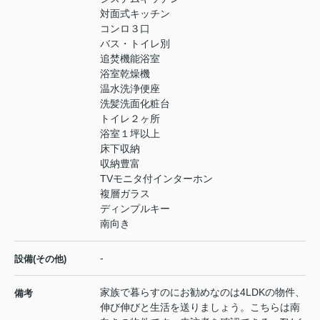
対面式キッチン
コンロ３口
バス・トイレ別
追焚機能浴室
浴室乾燥機
温水洗浄便座
洗髪洗面化粧台
トイレ２ヶ所
浴室１坪以上
床下収納
収納豊富
TVモニタ付インターホン
複層ガラス
ディンプルキー
南向き
-
設備(その他)
家族で暮らすのにお勧めなのは4LDKの物件、
備考
伸び伸びと生活を送りましょう。こちらは南