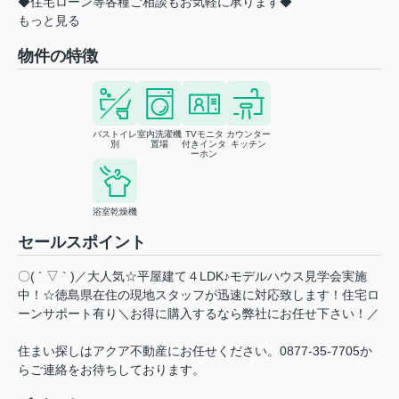
◆住宅ローン等各種ご相談もお気軽に承ります◆
もっと見る
物件の特徴
バストイレ
室内洗濯機
TVモニタ
カウンター
別
置場
付きインタ
キッチン
ーホン
浴室乾燥機
セールスポイント
〇( ´ ▽ ` )／大人気☆平屋建て４LDK♪モデルハウス見学会実施
中！☆徳島県在住の現地スタッフが迅速に対応致します！住宅ロ
ーンサポート有り＼お得に購入するなら弊社にお任せ下さい！／
住まい探しはアクア不動産にお任せください。0877-35-7705か
らご連絡をお待ちしております。