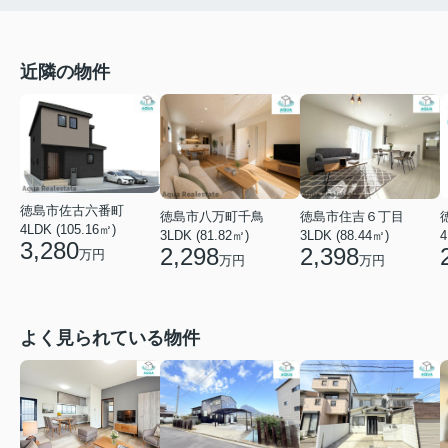
近隣の物件
徳島市佐古六番町
徳島市八万町千鳥
徳島市住吉６丁目
4LDK (105.16㎡)
3LDK (81.82㎡)
3LDK (88.44㎡)
4
3,280
2,298
2,398
万円
万円
万円
よく見られている物件