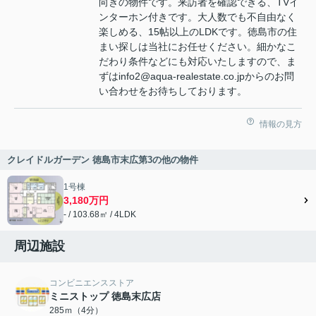
向きの物件です。来訪者を確認できる、TVイ
ンターホン付きです。大人数でも不自由なく
楽しめる、15帖以上のLDKです。徳島市の住
まい探しは当社にお任せください。細かなこ
だわり条件などにも対応いたしますので、ま
ずはinfo2@aqua-realestate.co.jpからのお問
い合わせをお待ちしております。
情報の見方
クレイドルガーデン 徳島市末広第3の他の物件
1号棟
3,180万円
- / 103.68㎡ / 4LDK
周辺施設
コンビニエンスストア
ミニストップ 徳島末広店
285ｍ（4分）