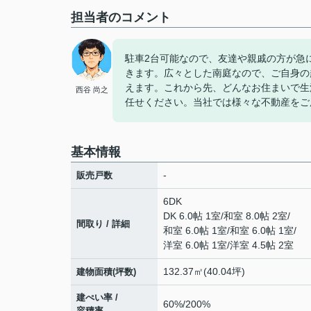
担当者のコメント
駐車2台可能なので、友達や親戚の方が急
きます。広々とした南庭なので、ご自身の
えます。これから先、どんなお住まいで生
西谷 尚之
任せください。当社では様々な不動産をご
基本情報
-
販売戸数
6DK
DK 6.0帖 1室
/
和室 8.0帖 2室
/
間取り / 詳細
和室 6.0帖 1室
/
和室 6.0帖 1室
/
洋室 6.0帖 1室
/
洋室 4.5帖 2室
132.37㎡(40.04坪)
建物面積(坪数)
建ぺい率 /
60%/200%
容積率