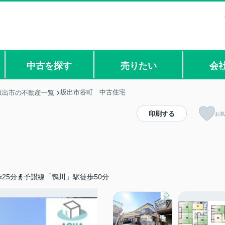
中古を探す
売りたい
会
坂出市谷町 中古住宅
坂出市の不動産一覧
印刷する
お気
25分
予讃線「鴨川」駅徒歩50分