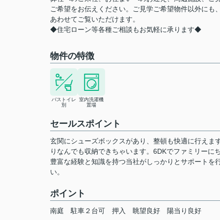
ご希望をお伝えください。ご見学ご希望物件以外にも
あわせてご覧いただけます。
◆住宅ローン等各種ご相談もお気軽に承ります◆
物件の特徴
バストイレ
室内洗濯機
別
置場
セールスポイント
玄関にシューズボックスがあり、整頓も快適に行えま
りなんでも収納できちゃいます。6DKでファミリーに
豊富な経験と知識を持つ当社がしっかりとサポートを
い。
ポイント
南庭
駐車２台可
押入
眺望良好
陽当り良好