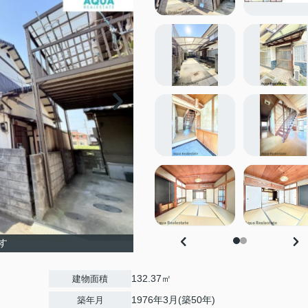
す
132.37㎡
建物面積
1976年3月(築50年)
築年月