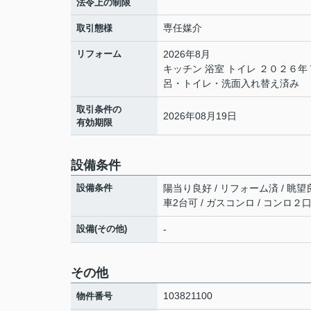
法令上の制限
専任媒介
取引態様
リフォーム
2026年8月
キッチン 浴室 トイレ ２０２６
呂・トイレ・洗面入れ替え済み
取引条件の
2026年08月19日
有効期限
設備条件
設備条件
陽当り良好 / リフォーム済 / 眺望良
車2台可 / ガスコンロ / コンロ２
設備(その他)
-
その他
103821100
物件番号