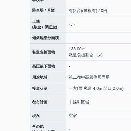
駐車場 / 月額
有(2台)(屋根有) / 0円
土地
- / -
(敷金 / 保証金)
-
傾斜地部分面積
133.00㎡
私道負担面積
私道負担割合 : 1/6
-
高圧線下面積
第二種中高層住居専用
用途地域
一方(西 私道 4.0m 間口 2.0m)
接道状況
非線引区域
都市計画
空家
現況
その他
-