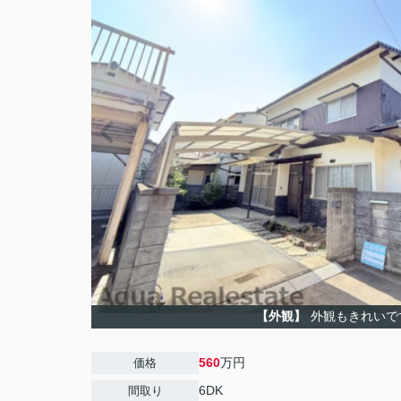
【外観】
外観もきれいで
560
万円
価格
6DK
間取り