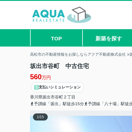
TOP
新築を探す
高松市の不動産情報をお探しならアクア不動産株式会社
坂出市谷町 中古住宅
560
万円
支払いシミュレーション
香川県
坂出市
谷町
２丁目
予讃線「坂出」駅徒歩15分
予讃線「八十場」駅徒歩
1
/
15