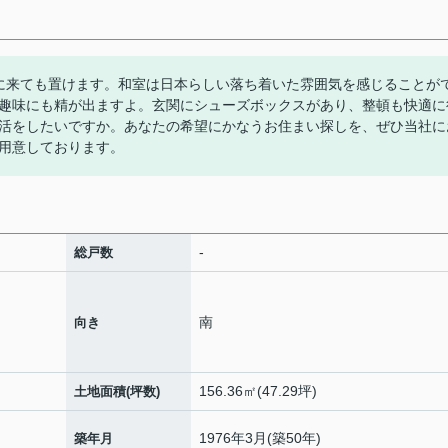
に来ても置けます。和室は日本らしい落ち着いた雰囲気を感じることが
趣味にも精が出ますよ。玄関にシューズボックスがあり、整頓も快適に
活をしたいですか。あなたの希望にかなうお住まい探しを、ぜひ当社に
用意しております。
-
総戸数
南
向き
156.36㎡(47.29坪)
土地面積(坪数)
1976年3月(築50年)
築年月