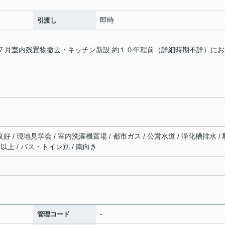
即時
引渡し
年７月室内残置物撤去・キッチン新設 約１０年程前（詳細時期不詳）にお
好 / 現地見学会 / 室内洗濯機置場 / 都市ガス / 公営水道 / 浄化槽排水 / 
口以上 / バス・トイレ別 / 南向き
-
管理コード