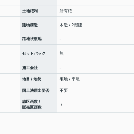
所有権
土地権利
木造 / 2階建
建物構造
-
路地状敷地
無
セットバック
-
施工会社
宅地 / 平坦
地目 / 地勢
不要
国土法届出要否
総区画数 /
-/-
販売区画数