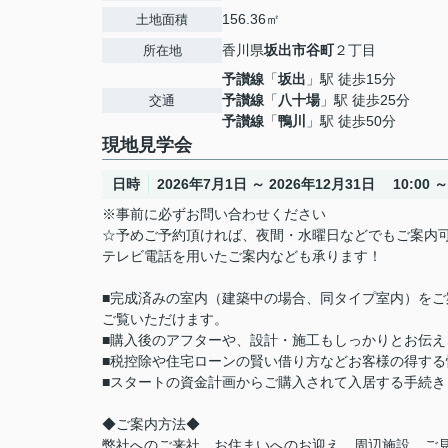
156.36㎡
土地面積
香川県
坂出市
谷町
２丁目
所在地
予讃線
「
坂出
」駅 徒歩15分
予讃線
「
八十場
」駅 徒歩25分
交通
予讃線
「
鴨川
」駅 徒歩50分
現地見学会
日時
2026年7月1日 ～ 2026年12月31日 10:00 ～ 
※事前に必ずお問い合わせください
☆予めご予約頂ければ、夜間・水曜日などでもご案内
テレビ電話を用いたご案内なども承ります！
■完成済みの室内（建築中の場合、同タイプ室内）を
ご覧いただけます。
■購入後のアフターや、設計・施工もしっかりとお伝え
■税控除や住宅ローンの賢い借り方などお客様の得する
■スタートの資金計画からご購入されて入居する手続
◆ご案内方法◆
弊社へのご来社、お住まいへのお迎え、周辺施設、ご