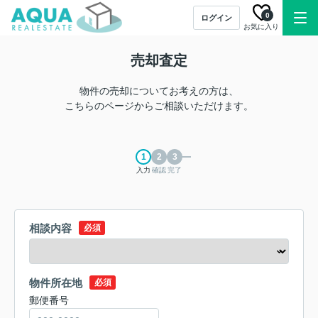
0
ログイン
お気に入り
売却査定
物件の売却についてお考えの方は、
こちらのページからご相談いただけます。
入力
確認
完了
相談内容
必須
物件所在地
必須
郵便番号