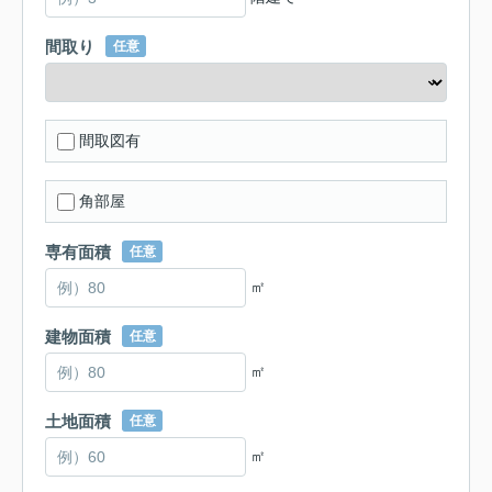
間取り
任意
間取図有
角部屋
専有面積
任意
㎡
建物面積
任意
㎡
土地面積
任意
㎡