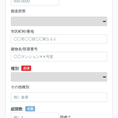
都道府県
市区町村/番地
建物名/部屋番号
種別
必須
その他種別
総階数
任意
階建て