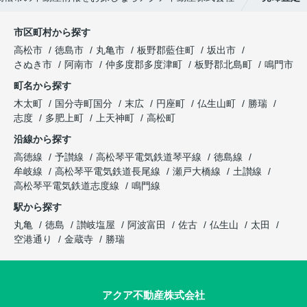
市区町村から探す
高松市
徳島市
丸亀市
板野郡藍住町
坂出市
さぬき市
阿南市
仲多度郡多度津町
板野郡北島町
鳴門市
町名から探す
木太町
国分寺町国分
末広
円座町
仏生山町
勝瑞
志度
多肥上町
上天神町
高松町
沿線から探す
高徳線
予讃線
高松琴平電気鉄道琴平線
徳島線
牟岐線
高松琴平電気鉄道長尾線
瀬戸大橋線
土讃線
高松琴平電気鉄道志度線
鳴門線
駅から探す
丸亀
徳島
讃岐塩屋
阿波富田
佐古
仏生山
太田
空港通り
金蔵寺
勝瑞
アクア不動産株式会社