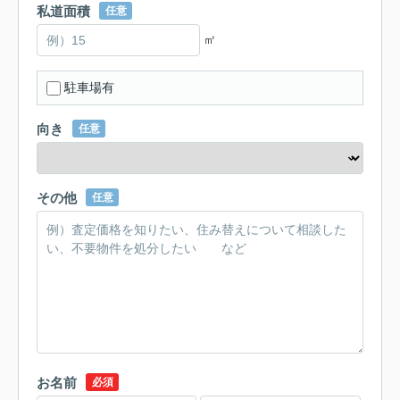
私道面積
任意
㎡
駐車場有
向き
任意
その他
任意
お名前
必須