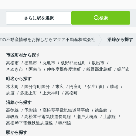
さらに駅を選択
検索
市の不動産情報をお探しならアクア不動産株式会社
沿線から探す
市区町村から探す
高松市
徳島市
丸亀市
板野郡藍住町
坂出市
さぬき市
阿南市
仲多度郡多度津町
板野郡北島町
鳴門市
町名から探す
木太町
国分寺町国分
末広
円座町
仏生山町
勝瑞
志度
多肥上町
上天神町
高松町
沿線から探す
高徳線
予讃線
高松琴平電気鉄道琴平線
徳島線
牟岐線
高松琴平電気鉄道長尾線
瀬戸大橋線
土讃線
高松琴平電気鉄道志度線
鳴門線
駅から探す