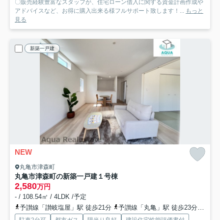
〇販売経験豊富なスタッフが、住宅ローン借入に関する資金計画作成や
アドバイスなど、お得に購入出来る様フルサポート致します！...
もっと
見る
新築一戸建
NEW
丸亀市津森町
丸亀市津森町の新築一戸建
１号棟
2,580
万円
- / 108.54㎡ / 4LDK /予定
予讃線「讃岐塩屋」駅 徒歩21分
予讃線「丸亀」駅 徒歩23分
予讃
駐車2台可
都市ガス
陽当り良好
建設住宅性能評価書付