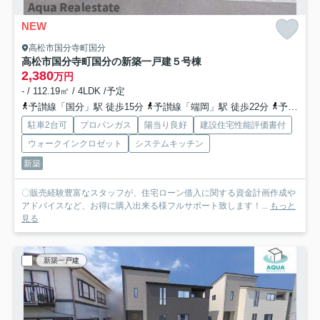
NEW
高松市国分寺町国分
高松市国分寺町国分の新築一戸建
５号棟
2,380
万円
- / 112.19㎡ / 4LDK /予定
予讃線「国分」駅 徒歩15分
予讃線「端岡」駅 徒歩22分
予讃線「讃岐府中」駅 徒歩42分
駐車2台可
プロパンガス
陽当り良好
建設住宅性能評価書付
ウォークインクロゼット
システムキッチン
新築
〇販売経験豊富なスタッフが、住宅ローン借入に関する資金計画作成や
アドバイスなど、お得に購入出来る様フルサポート致します！...
もっと
見る
新築一戸建