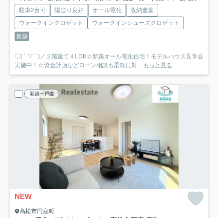
駐車2台可
陽当り良好
オール電化
収納豊富
ウォークインクロゼット
ウォークインシューズクロゼット
新築
〇( ´ ▽ ` )／２階建て４LDK☆新築オール電化住宅！モデルハウス見学会
実施中！☆資金計画などローン相談も柔軟に対...
もっと見る
新築一戸建
NEW
高松市円座町