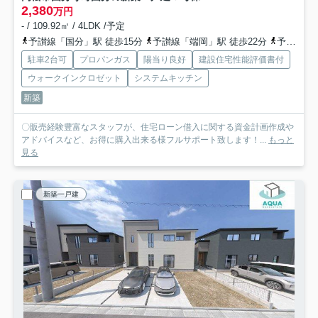
2,380
万円
- / 109.92㎡ / 4LDK /予定
予讃線「国分」駅 徒歩15分
予讃線「端岡」駅 徒歩22分
予讃線「讃岐府中」駅 徒歩42分
駐車2台可
プロパンガス
陽当り良好
建設住宅性能評価書付
ウォークインクロゼット
システムキッチン
新築
〇販売経験豊富なスタッフが、住宅ローン借入に関する資金計画作成や
アドバイスなど、お得に購入出来る様フルサポート致します！...
もっと
見る
新築一戸建