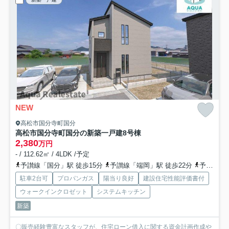
NEW
高松市国分寺町国分
高松市国分寺町国分の新築一戸建
8号棟
2,380
万円
- / 112.62㎡ / 4LDK /予定
予讃線「国分」駅 徒歩15分
予讃線「端岡」駅 徒歩22分
予讃線「讃岐府中」駅 徒歩42分
駐車2台可
プロパンガス
陽当り良好
建設住宅性能評価書付
ウォークインクロゼット
システムキッチン
新築
〇販売経験豊富なスタッフが、住宅ローン借入に関する資金計画作成や