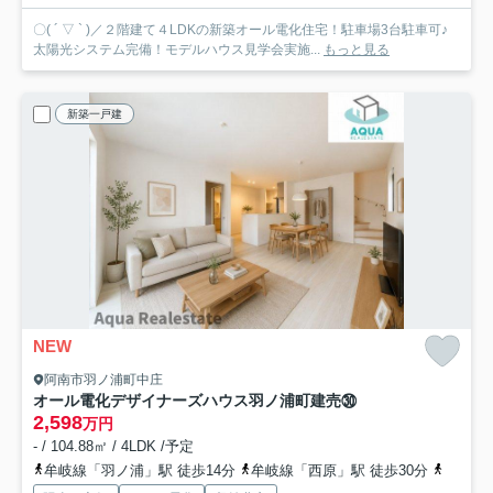
〇( ´ ▽ ` )／２階建て４LDKの新築オール電化住宅！駐車場3台駐車可♪
太陽光システム完備！モデルハウス見学会実施...
もっと見る
新築一戸建
NEW
阿南市羽ノ浦町中庄
オール電化デザイナーズハウス羽ノ浦町建売㉚
2,598
万円
- / 104.88㎡ / 4LDK /予定
牟岐線「羽ノ浦」駅 徒歩14分
牟岐線「西原」駅 徒歩30分
牟岐線