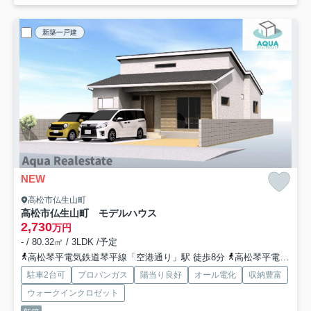
新築一戸建
NEW
高松市仏生山町
高松市仏生山町 モデルハウス
2,730
万円
- / 80.32㎡ / 3LDK /予定
高松琴平電気鉄道琴平線「空港通り」駅 徒歩8分
高松琴平電気鉄道琴平線「一宮」駅 徒歩18分
駐車2台可
プロパンガス
陽当り良好
オール電化
収納豊富
ウォークインクロゼット