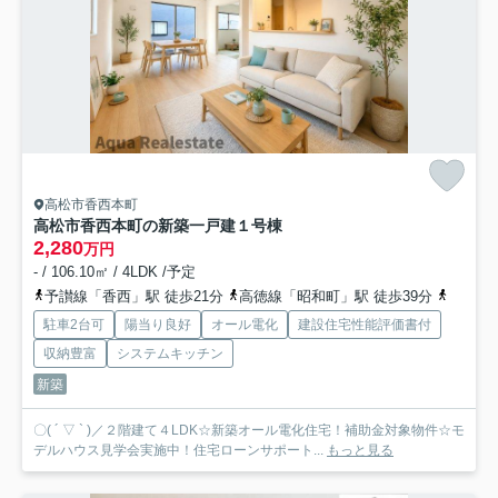
高松市香西本町
高松市香西本町の新築一戸建
１号棟
2,280
万円
- / 106.10㎡ / 4LDK /予定
予讃線「香西」駅 徒歩21分
高徳線「昭和町」駅 徒歩39分
予讃線
駐車2台可
陽当り良好
オール電化
建設住宅性能評価書付
収納豊富
システムキッチン
新築
〇( ´ ▽ ` )／２階建て４LDK☆新築オール電化住宅！補助金対象物件☆モ
デルハウス見学会実施中！住宅ローンサポート...
もっと見る