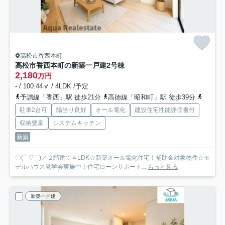
高松市香西本町
高松市香西本町の新築一戸建
2号棟
2,180
万円
- / 100.44㎡ / 4LDK /予定
予讃線「香西」駅 徒歩21分
高徳線「昭和町」駅 徒歩39分
予讃線
駐車2台可
陽当り良好
オール電化
建設住宅性能評価書付
収納豊富
システムキッチン
新築
〇( ´ ▽ ` )／２階建て４LDK☆新築オール電化住宅！補助金対象物件☆モ
デルハウス見学会実施中！住宅ローンサポート...
もっと見る
新築一戸建