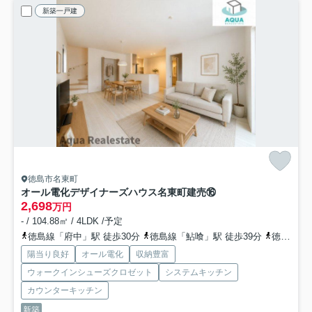
新築一戸建
徳島市名東町
オール電化デザイナーズハウス名東町建売⑯
2,698
万円
- / 104.88㎡ / 4LDK /予定
徳島線「府中」駅 徒歩30分
徳島線「鮎喰」駅 徒歩39分
徳島線「蔵本」駅 徒歩44分
陽当り良好
オール電化
収納豊富
ウォークインシューズクロゼット
システムキッチン
カウンターキッチン
新築