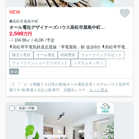
NEW
高松市屋島中町
オール電化デザイナーズハウス高松市屋島中町建売②
2,598
万円
- / 104.88㎡ / 4LDK /予定
高松琴平電気鉄道志度線「琴電屋島」駅 徒歩8分
高松琴平電気鉄道志度線「潟元」駅 徒歩8分
陽当り良好
オール電化
収納豊富
ウォークインクロゼット
ウォークインシューズクロゼット
システムキッチン
新築
〇( ´ ▽ ` )／２階建て４LDKの新築オール電化住宅！モデルハウス見学可
能です♪駐車場３台以上駐車可、太陽光システ...
もっと見る
新築一戸建