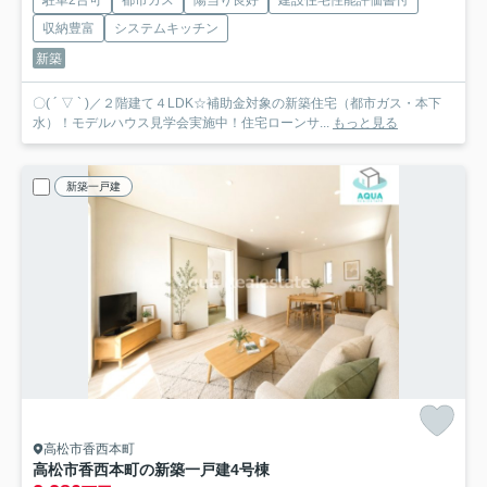
収納豊富
システムキッチン
新築
〇( ´ ▽ ` )／２階建て４LDK☆補助金対象の新築住宅（都市ガス・本下
水）！モデルハウス見学会実施中！住宅ローンサ...
もっと見る
新築一戸建
高松市香西本町
高松市香西本町の新築一戸建
4号棟