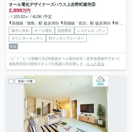
オール電化デザイナーズハウス上吉野町建売⑤
2,898
万円
- / 103.02㎡ / 4LDK /予定
高徳線「徳島」駅 徒歩30分
高徳線「佐古」駅 徒歩36分
牟岐線「阿波富田」駅 徒歩36分
陽当り良好
オール電化
収納豊富
システムキッチン
カウンターキッチン
IHクッキングヒーター
新築
〇( ´ ▽ ` )／２階建て3LDK新築オール電化住宅！見学会開催中です♪☆
徳島県在住の現地スタッフが迅速に対応致しま...
もっと見る
新築一戸建