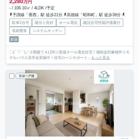
2,280
万円
- / 106.10㎡ / 4LDK /予定
予讃線「香西」駅 徒歩21分
高徳線「昭和町」駅 徒歩39分
予讃線
駐車2台可
陽当り良好
オール電化
建設住宅性能評価書付
収納豊富
システムキッチン
新築
〇( ´ ▽ ` )／２階建て４LDK☆新築オール電化住宅！補助金対象物件☆モ
デルハウス見学会実施中！住宅ローンサポート...
もっと見る
新築一戸建