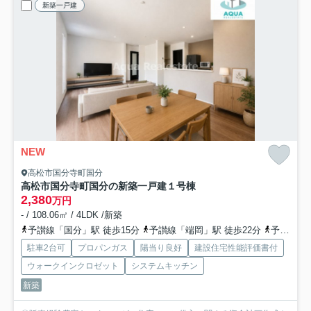
新築一戸建
NEW
高松市国分寺町国分
高松市国分寺町国分の新築一戸建
１号棟
2,380
万円
- / 108.06㎡ / 4LDK /新築
予讃線「国分」駅 徒歩15分
予讃線「端岡」駅 徒歩22分
予讃線「讃岐府中」駅 徒歩42分
駐車2台可
プロパンガス
陽当り良好
建設住宅性能評価書付
ウォークインクロゼット
システムキッチン
新築