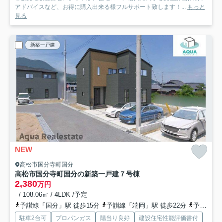
アドバイスなど、お得に購入出来る様フルサポート致します！...
もっと
見る
新築一戸建
NEW
高松市国分寺町国分
高松市国分寺町国分の新築一戸建
７号棟
2,380
万円
- / 108.06㎡ / 4LDK /予定
予讃線「国分」駅 徒歩15分
予讃線「端岡」駅 徒歩22分
予讃線「讃岐府中」駅 徒歩42分
駐車2台可
プロパンガス
陽当り良好
建設住宅性能評価書付