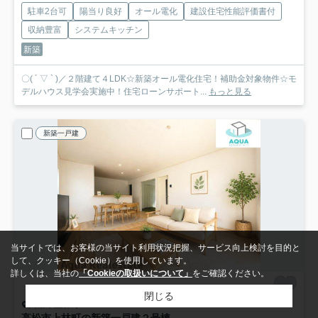
駐車2台可
陽当り良好
オール電化
建設住宅性能評価書付
収納豊富
システムキッチン
新築
〇( ´ ▽ ` )／２階建て４LDK☆新築オール電化住宅！補助金対象物件☆モ
デルハウス見学会実施中！住宅ローンサポート...
もっと見る
新築一戸建
当サイトでは、お客様の当サイト利用状況把握、サービス向上検討を目的と
して、クッキー（Cookie）を使用しています。
詳しくは、当社の
「Cookieの取扱いについて」
をご確認ください。
閉じる
高松市上林町
高松市上林町の新築一戸建
２号棟