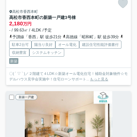
高松市香西本町
高松市香西本町の新築一戸建
3号棟
2,180
万円
- / 99.63㎡ / 4LDK /予定
予讃線「香西」駅 徒歩21分
高徳線「昭和町」駅 徒歩39分
予讃線
駐車2台可
陽当り良好
オール電化
建設住宅性能評価書付
収納豊富
システムキッチン
新築
〇( ´ ▽ ` )／２階建て４LDK☆新築オール電化住宅！補助金対象物件☆モ
デルハウス見学会実施中！住宅ローンサポート...
もっと見る
新築一戸建