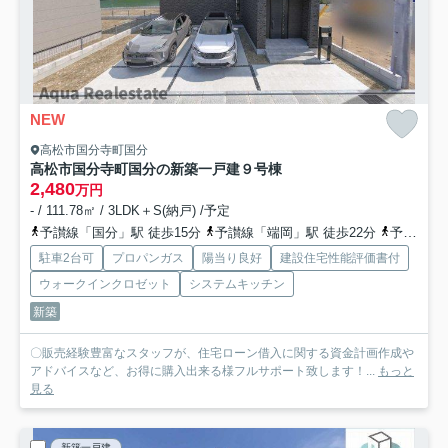
NEW
高松市国分寺町国分
高松市国分寺町国分の新築一戸建
９号棟
2,480
万円
- / 111.78㎡ / 3LDK＋S(納戸) /予定
予讃線「国分」駅 徒歩15分
予讃線「端岡」駅 徒歩22分
予讃線「讃岐府中」駅 徒歩42分
駐車2台可
プロパンガス
陽当り良好
建設住宅性能評価書付
ウォークインクロゼット
システムキッチン
新築
〇販売経験豊富なスタッフが、住宅ローン借入に関する資金計画作成や
アドバイスなど、お得に購入出来る様フルサポート致します！...
もっと
見る
新築一戸建