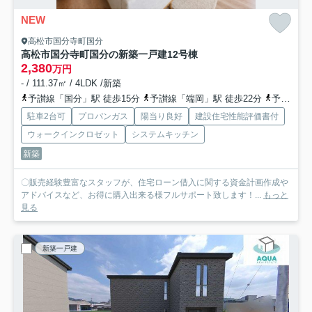
NEW
高松市国分寺町国分
高松市国分寺町国分の新築一戸建
12号棟
2,380
万円
- / 111.37㎡ / 4LDK /新築
予讃線「国分」駅 徒歩15分
予讃線「端岡」駅 徒歩22分
予讃線「讃岐府中」駅 徒歩42分
駐車2台可
プロパンガス
陽当り良好
建設住宅性能評価書付
ウォークインクロゼット
システムキッチン
新築
〇販売経験豊富なスタッフが、住宅ローン借入に関する資金計画作成や
アドバイスなど、お得に購入出来る様フルサポート致します！...
もっと
見る
新築一戸建