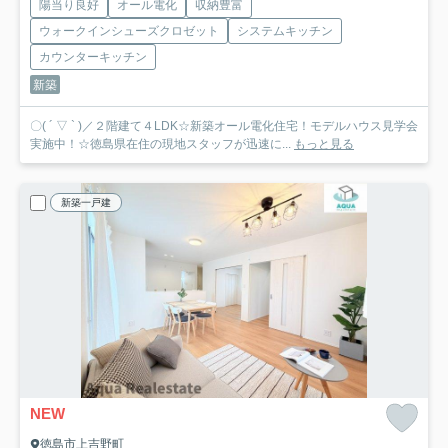
陽当り良好
オール電化
収納豊富
ウォークインシューズクロゼット
システムキッチン
カウンターキッチン
新築
〇( ´ ▽ ` )／２階建て４LDK☆新築オール電化住宅！モデルハウス見学会
実施中！☆徳島県在住の現地スタッフが迅速に...
もっと見る
新築一戸建
NEW
徳島市上吉野町