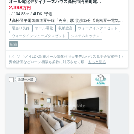
オール電化デザイナーズハウス高松市円座町建売⑬
2,398
万円
- / 104.88㎡ / 4LDK /予定
高松琴平電気鉄道琴平線「円座」駅 徒歩12分
高松琴平電気鉄道琴平線「一宮」駅 徒歩30分
陽当り良好
オール電化
収納豊富
ウォークインクロゼット
ウォークインシューズクロゼット
システムキッチン
新築
〇( ´ ▽ ` )／４LDK新築オール電化住宅☆モデルハウス見学会実施中！♪
資金計画などローン相談も柔軟に対応させて頂...
もっと見る
新築一戸建