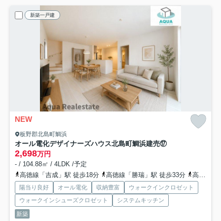
新築一戸建
NEW
板野郡北島町鯛浜
オール電化デザイナーズハウス北島町鯛浜建売⑰
2,698
万円
- / 104.88㎡ / 4LDK /予定
高徳線「吉成」駅 徒歩18分
高徳線「勝瑞」駅 徒歩33分
高徳線「佐古」駅 徒歩69分
陽当り良好
オール電化
収納豊富
ウォークインクロゼット
ウォークインシューズクロゼット
システムキッチン
新築