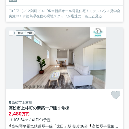
〇( ´ ▽ ` )／２階建て４LDK☆新築オール電化住宅！モデルハウス見学会
実施中！☆徳島県在住の現地スタッフが迅速に...
もっと見る
新築一戸建
高松市上林町
高松市上林町の新築一戸建
１号棟
2,480
万円
- / 108.54㎡ / 4LDK /予定
高松琴平電気鉄道琴平線「太田」駅 徒歩36分
高松琴平電気鉄道琴平線「仏生山」駅 徒歩38分