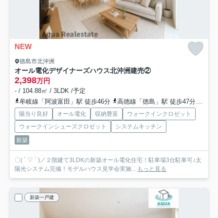
NEW
徳島市北沖洲
オール電化デザイナーズハウス北沖洲建売②
2,398
万円
- / 104.88㎡ / 3LDK /予定
牟岐線「阿波富田」駅 徒歩46分
高徳線「徳島」駅 徒歩47分
牟岐
陽当り良好
オール電化
収納豊富
ウォークインクロゼット
ウォークインシューズクロゼット
システムキッチン
新築
〇( ´ ▽ ` )／２階建て3LDKの新築オール電化住宅！駐車場3台駐車可♪太
陽光システム完備！モデルハウス見学会実施...
もっと見る
新築一戸建