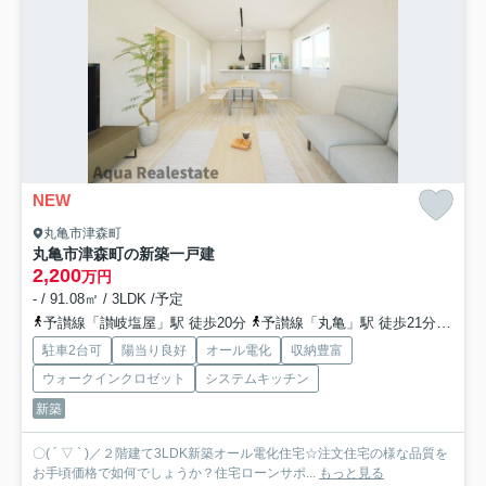
NEW
丸亀市津森町
丸亀市津森町の新築一戸建
2,200
万円
- / 91.08㎡ / 3LDK /予定
予讃線「讃岐塩屋」駅 徒歩20分
予讃線「丸亀」駅 徒歩21分
予讃
駐車2台可
陽当り良好
オール電化
収納豊富
ウォークインクロゼット
システムキッチン
新築
〇( ´ ▽ ` )／２階建て3LDK新築オール電化住宅☆注文住宅の様な品質を
お手頃価格で如何でしょうか？住宅ローンサポ...
もっと見る