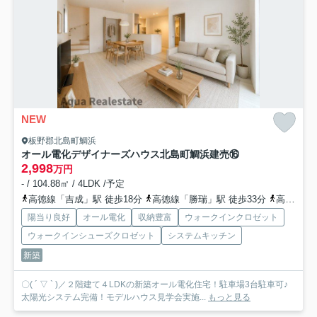
NEW
板野郡北島町鯛浜
オール電化デザイナーズハウス北島町鯛浜建売⑯
2,998
万円
- / 104.88㎡ / 4LDK /予定
高徳線「吉成」駅 徒歩18分
高徳線「勝瑞」駅 徒歩33分
高徳線「佐古」駅 徒歩69分
陽当り良好
オール電化
収納豊富
ウォークインクロゼット
ウォークインシューズクロゼット
システムキッチン
新築
〇( ´ ▽ ` )／２階建て４LDKの新築オール電化住宅！駐車場3台駐車可♪
太陽光システム完備！モデルハウス見学会実施...
もっと見る