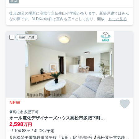
新築
徒歩20分の場所に高松市立仏生山小学校があります。新築戸建てはみん
なの夢です。3LDKの物件は室内も広々としており、開放...
もっと見る
新築一戸建
NEW
高松市多肥下町
オール電化デザイナーズハウス高松市多肥下町建売②
2,598
万円
- / 104.88㎡ / 4LDK /予定
高松琴平電気鉄道琴平線「太田」駅 徒歩8分
高松琴平電気鉄道琴平線「伏石」駅 徒歩21分