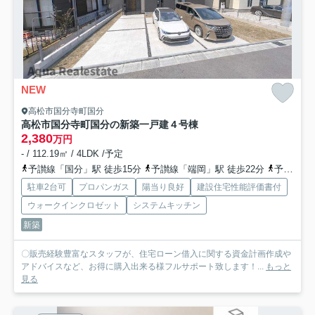
NEW
高松市国分寺町国分
高松市国分寺町国分の新築一戸建
４号棟
2,380
万円
- / 112.19㎡ / 4LDK /予定
予讃線「国分」駅 徒歩15分
予讃線「端岡」駅 徒歩22分
予讃線「讃岐府中」駅 徒歩42分
駐車2台可
プロパンガス
陽当り良好
建設住宅性能評価書付
ウォークインクロゼット
システムキッチン
新築
〇販売経験豊富なスタッフが、住宅ローン借入に関する資金計画作成や
アドバイスなど、お得に購入出来る様フルサポート致します！...
もっと
見る