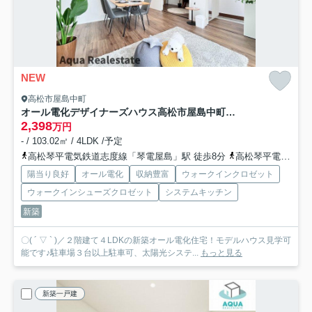
NEW
高松市屋島中町
オール電化デザイナーズハウス高松市屋島中町建売①
2,398
万円
- / 103.02㎡ / 4LDK /予定
高松琴平電気鉄道志度線「琴電屋島」駅 徒歩8分
高松琴平電気鉄道志度線「潟元」駅 徒歩8分
陽当り良好
オール電化
収納豊富
ウォークインクロゼット
ウォークインシューズクロゼット
システムキッチン
新築
〇( ´ ▽ ` )／２階建て４LDKの新築オール電化住宅！モデルハウス見学可
能です♪駐車場３台以上駐車可、太陽光システ...
もっと見る
新築一戸建