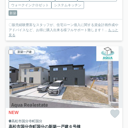
ウォークインクロゼット
システムキッチン
新築
〇販売経験豊富なスタッフが、住宅ローン借入に関する資金計画作成や
アドバイスなど、お得に購入出来る様フルサポート致します！...
もっと
見る
新築一戸建
NEW
高松市国分寺町国分
高松市国分寺町国分の新築一戸建
６号棟