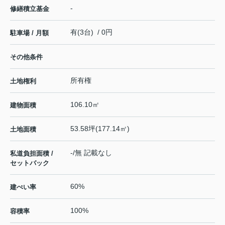
-
修繕積立基金
有(3台) / 0円
駐車場 / 月額
その他条件
所有権
土地権利
106.10㎡
建物面積
53.58坪(177.14㎡)
土地面積
-/無 記載なし
私道負担面積 /
セットバック
60%
建ぺい率
100%
容積率