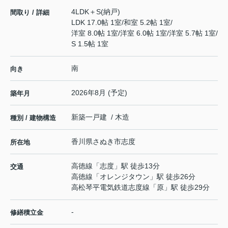
4LDK＋S(納戸)
間取り / 詳細
LDK 17.0帖 1室
/
和室 5.2帖 1室
/
洋室 8.0帖 1室
/
洋室 6.0帖 1室
/
洋室 5.7帖 1室
/
S 1.5帖 1室
南
向き
2026年8月 (予定)
築年月
新築一戸建 / 木造
種別 / 建物構造
香川県
さぬき市
志度
所在地
高徳線
「
志度
」駅 徒歩13分
交通
高徳線
「
オレンジタウン
」駅 徒歩26分
高松琴平電気鉄道志度線
「
原
」駅 徒歩29分
-
修繕積立金