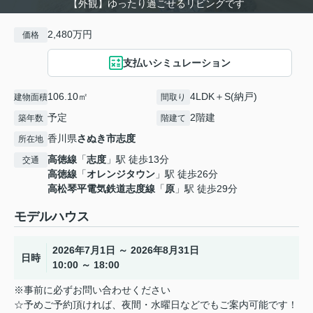
【外観】ゆったり過ごせるリビングです
2,480万円
価格
支払いシミュレーション
106.10㎡
4LDK＋S(納戸)
建物面積
間取り
予定
2階建
築年数
階建て
香川県
さぬき市
志度
所在地
高徳線
「
志度
」駅 徒歩13分
交通
高徳線
「
オレンジタウン
」駅 徒歩26分
高松琴平電気鉄道志度線
「
原
」駅 徒歩29分
モデルハウス
2026年7月1日 ～ 2026年8月31日
日時
10:00 ～ 18:00
※事前に必ずお問い合わせください
☆予めご予約頂ければ、夜間・水曜日などでもご案内可能です！