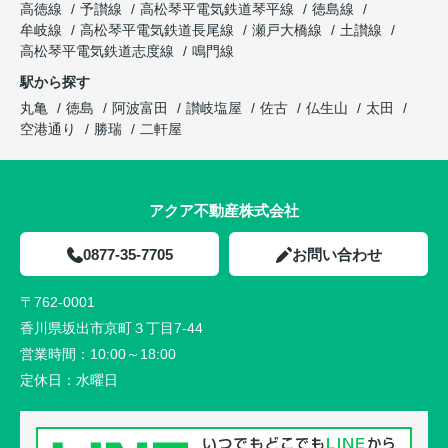
高徳線
予讃線
高松琴平電気鉄道琴平線
徳島線
牟岐線
高松琴平電気鉄道長尾線
瀬戸大橋線
土讃線
高松琴平電気鉄道志度線
鳴門線
駅から探す
丸亀
徳島
阿波富田
讃岐塩屋
佐古
仏生山
太田
空港通り
勝瑞
二軒屋
アクア不動産株式会社
0877-35-7705
お問い合わせ
〒762-0001
香川県坂出市京町３丁目7-44
営業時間：
10:00～18:00
定休日：
水曜日