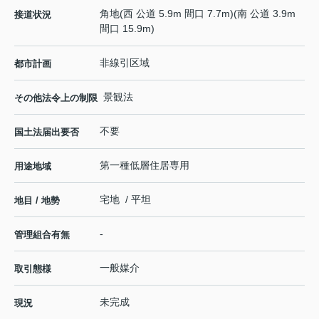
角地(西 公道 5.9m 間口 7.7m)(南 公道 3.9m
接道状況
間口 15.9m)
非線引区域
都市計画
景観法
その他法令上の制限
不要
国土法届出要否
第一種低層住居専用
用途地域
宅地 / 平坦
地目 / 地勢
-
管理組合有無
一般媒介
取引態様
未完成
現況