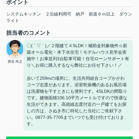
ポイント
システムキッチン
２沿線利用可
納戸
前道６ｍ以上
ダウン
ライト
担当者のコメント
〇( ´ ▽ ` )／２階建て４SLDK！補助金対象物件☆新
築オール電化・本下水住宅！モデルハウス見学会実
施中！お車並列3台駐車可能！住宅ローンサポート有
西谷 尚之
り＼お得に購入するなら弊社にお任せ下さい！／
歩いて259mの場所に、生活共同組合コープかがわ
コープ志度があります。浴室乾燥機のあるお風呂場
は洗濯物を干すときにも便利です。4SLDKの間取り
です。建物面積106.10平方メートルですので快適な
生活ができます。高徳線志度付近の一戸建てをお探
しの方は、さぬき市に特化した当社にご依頼下さ
い。0877-35-7705までいつでも受け付けておりま
す。