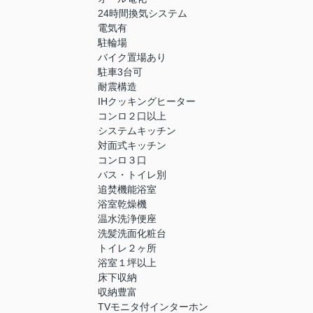
24時間換気システム
電気有
駐輪場
バイク置場あり
駐車3台可
耐震構造
IHクッキングヒーター
コンロ２口以上
システムキッチン
対面式キッチン
コンロ３口
バス・トイレ別
追焚機能浴室
浴室乾燥機
温水洗浄便座
洗髪洗面化粧台
トイレ２ヶ所
浴室１坪以上
床下収納
収納豊富
TVモニタ付インターホン