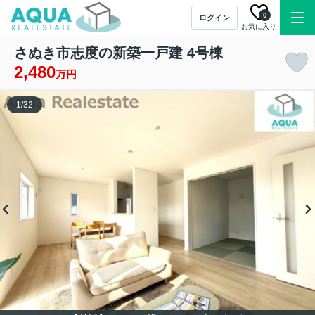
0
ログイン
お気に入り
さぬき市志度の新築一戸建 4号棟
2,480
万円
1
/
32