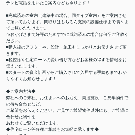
テレビ電話を用いたご案内なども承ります！
■完成済みの室内（建築中の場合、同タイプ室内）をご案内させ
て頂いております。間取りはもちろん充実の設備仕様まで隅々ま
でご覧いただけます。
※おかげさまで好評のためすでに成約済みの場合は何卒ご容赦く
ださい。
■購入後のアフターや、設計・施工もしっかりとお伝えさせて頂
きます。
■税控除や住宅ローンの賢い借り方などお客様の得する情報をお
伝えいたします。
■スタートの資金計画からご購入されて入居する手続きまでわか
りやすくお知らせします！
◆ご案内方法◆
弊社へのご来社、お住まいへのお迎え、周辺施設、ご見学物件で
の待ち合わせなど、
ご希望をお伝えください。ご見学ご希望物件以外にも、ご希望に
合わせた物件を
あわせてご覧いただけます。
◆住宅ローン等各種ご相談もお気軽に承ります◆