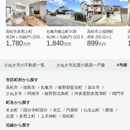
高松市多肥上町
丸亀市飯山町川原
高松市上福岡町
5
4LDK＋S(納戸) (103.51㎡)
4LDK＋S(納戸) (115.52㎡)
4DK (59.22㎡)
1,780
1,840
899
万円
万円
万円
さぬき市の不動産一覧
さぬき市志度の新築一戸建
4号棟
市区町村から探す
高松市
徳島市
丸亀市
板野郡藍住町
坂出市
さぬき市
阿南市
板野郡北島町
仲多度郡多度津町
鳴門市
町名から探す
木太町
国分寺町国分
末広
円座町
仏生山町
勝瑞
志度
多肥上町
上天神町
高松町
沿線から探す