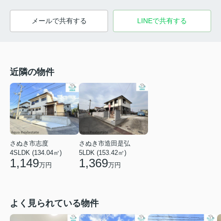
メールで共有する
LINEで共有する
近隣の物件
さぬき市志度
さぬき市造田是弘
4SLDK (134.04㎡)
5LDK (153.42㎡)
1,149
1,369
万円
万円
よく見られている物件