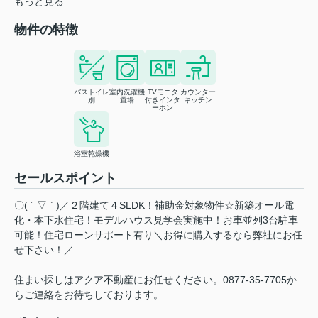
もっと見る
物件の特徴
バストイレ
室内洗濯機
TVモニタ
カウンター
別
置場
付きインタ
キッチン
ーホン
浴室乾燥機
セールスポイント
〇( ´ ▽ ` )／２階建て４SLDK！補助金対象物件☆新築オール電
化・本下水住宅！モデルハウス見学会実施中！お車並列3台駐車
可能！住宅ローンサポート有り＼お得に購入するなら弊社にお任
せ下さい！／
住まい探しはアクア不動産にお任せください。0877-35-7705か
らご連絡をお待ちしております。