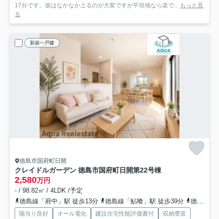
17分です。坂はなかなか上るのが大変ですが平坦地なら楽で...
もっと見
る
新築一戸建
徳島市国府町日開
クレイドルガーデン 徳島市国府町日開第2
2号棟
2,580
万円
- / 98.82㎡ / 4LDK /予定
徳島線「府中」駅 徒歩13分
徳島線「鮎喰」駅 徒歩39分
徳島線「蔵本」駅 徒歩50分
陽当り良好
オール電化
建設住宅性能評価書付
収納豊富