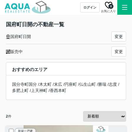
0
ログイン
お気に入り
国府町日開の不動産一覧
国府町日開
変更
販売中
変更
おすすめのエリア
国分寺町国分
/
木太町
/
末広
/
円座町
/
仏生山町
/
勝瑞
/
志度
/
多肥上町
/
上天神町
/
香西本町
2
件
新築一戸建