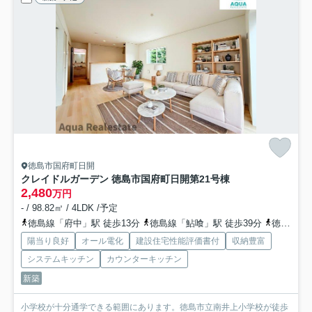
徳島市国府町日開
クレイドルガーデン 徳島市国府町日開第2
1号棟
2,480
万円
- / 98.82㎡ / 4LDK /予定
徳島線「府中」駅 徒歩13分
徳島線「鮎喰」駅 徒歩39分
徳島線「蔵本」駅 徒歩50分
陽当り良好
オール電化
建設住宅性能評価書付
収納豊富
システムキッチン
カウンターキッチン
新築
小学校が十分通学できる範囲にあります。徳島市立南井上小学校が徒歩