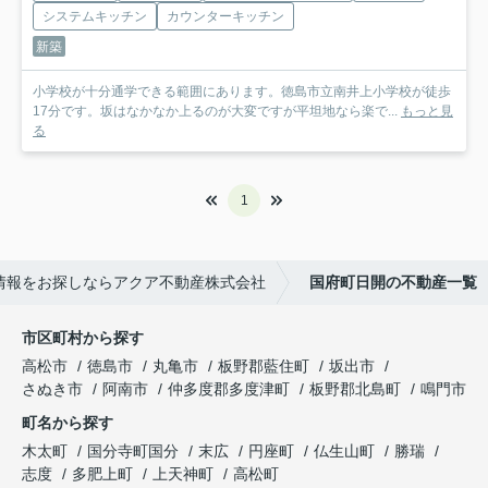
システムキッチン
カウンターキッチン
新築
小学校が十分通学できる範囲にあります。徳島市立南井上小学校が徒歩
17分です。坂はなかなか上るのが大変ですが平坦地なら楽で...
もっと見
る
1
情報をお探しならアクア不動産株式会社
国府町日開の不動産一覧
市区町村から探す
高松市
徳島市
丸亀市
板野郡藍住町
坂出市
さぬき市
阿南市
仲多度郡多度津町
板野郡北島町
鳴門市
町名から探す
木太町
国分寺町国分
末広
円座町
仏生山町
勝瑞
志度
多肥上町
上天神町
高松町