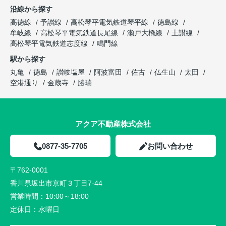
沿線から探す
高徳線
予讃線
高松琴平電気鉄道琴平線
徳島線
牟岐線
高松琴平電気鉄道長尾線
瀬戸大橋線
土讃線
高松琴平電気鉄道志度線
鳴門線
駅から探す
丸亀
徳島
讃岐塩屋
阿波富田
佐古
仏生山
太田
空港通り
金蔵寺
勝瑞
アクア不動産株式会社
0877-35-7705
お問い合わせ
〒762-0001
香川県坂出市京町３丁目7-44
営業時間：
10:00～18:00
定休日：
水曜日