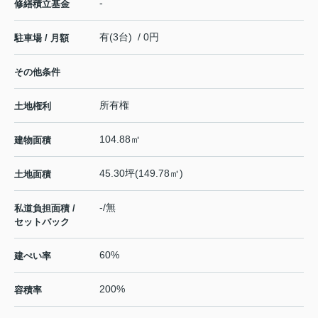
-
修繕積立基金
有(3台) / 0円
駐車場 / 月額
その他条件
所有権
土地権利
104.88㎡
建物面積
45.30坪(149.78㎡)
土地面積
-/無
私道負担面積 /
セットバック
60%
建ぺい率
200%
容積率