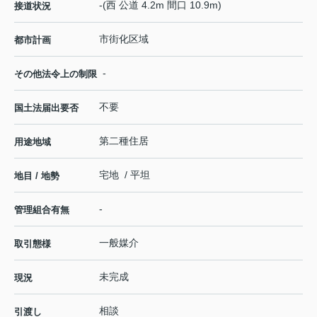
-(西 公道 4.2m 間口 10.9m)
接道状況
市街化区域
都市計画
-
その他法令上の制限
不要
国土法届出要否
第二種住居
用途地域
宅地 / 平坦
地目 / 地勢
-
管理組合有無
一般媒介
取引態様
未完成
現況
相談
引渡し