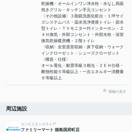
乾燥機・オールインワン浄水栓・水なし両面
焼きグリル・キッチン手元コンセント
〈その他設備〉３面鏡洗面化粧台・１坪サイ
ズシステムバス・温水洗浄便座トイレ・節水
型トイレ・ＴＶモニター付インターホン・２
４Ｈ換気・外部コンセント・外部水栓・浴室
換気乾燥暖房機・２階トイレ
〈収納〉全室居室収納・床下収納・ウォーク
インクローゼット・シューズクローゼット
〈構造・仕様〉
オール電化・耐震等級３相当・ＺＥＨ仕様・
断熱性能５等級以上・一次エネルギー消費量
６等級以上
情報の見方
周辺施設
コンビニエンスストア
ファミリーマート 徳島国府町店