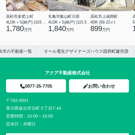
高松市多肥上町
丸亀市飯山町川原
高松市上福岡町
5
4LDK＋S(納戸) (103.51㎡)
4LDK＋S(納戸) (115.52㎡)
4DK (59.22㎡)
1,780
1,840
899
万円
万円
万円
島市の不動産一覧
オール電化デザイナーズハウス国府町建売⑳
アクア不動産株式会社
0877-35-7705
お問い合わせ
〒762-0001
香川県坂出市京町３丁目7-44
営業時間：
10:00～18:00
定休日：
水曜日