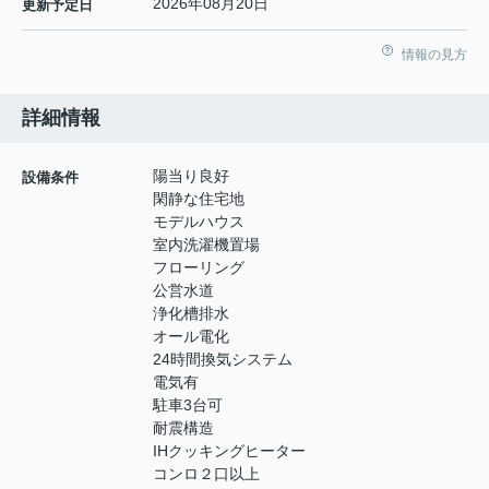
2026年08月20日
更新予定日
情報の見方
詳細情報
陽当り良好
設備条件
閑静な住宅地
モデルハウス
室内洗濯機置場
フローリング
公営水道
浄化槽排水
オール電化
24時間換気システム
電気有
駐車3台可
耐震構造
IHクッキングヒーター
コンロ２口以上