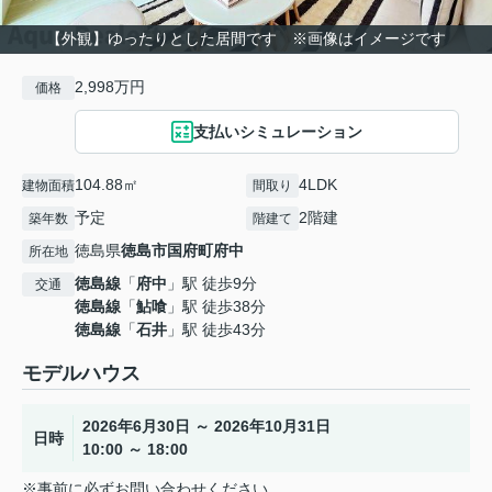
【外観】ゆったりとした居間です ※画像はイメージです
2,998万円
価格
支払いシミュレーション
104.88㎡
4LDK
建物面積
間取り
予定
2階建
築年数
階建て
徳島県
徳島市
国府町府中
所在地
徳島線
「
府中
」駅 徒歩9分
交通
徳島線
「
鮎喰
」駅 徒歩38分
徳島線
「
石井
」駅 徒歩43分
モデルハウス
2026年6月30日 ～ 2026年10月31日
日時
10:00 ～ 18:00
※事前に必ずお問い合わせください