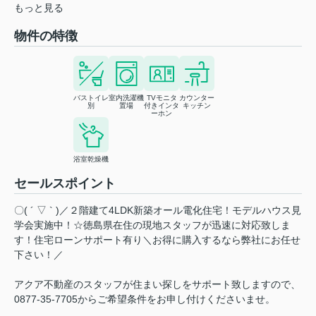
もっと見る
物件の特徴
バストイレ
室内洗濯機
TVモニタ
カウンター
別
置場
付きインタ
キッチン
ーホン
浴室乾燥機
セールスポイント
〇( ´ ▽ ` )／２階建て4LDK新築オール電化住宅！モデルハウス見
学会実施中！☆徳島県在住の現地スタッフが迅速に対応致しま
す！住宅ローンサポート有り＼お得に購入するなら弊社にお任せ
下さい！／
アクア不動産のスタッフが住まい探しをサポート致しますので、
0877-35-7705からご希望条件をお申し付けくださいませ。