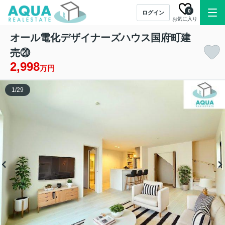
0
ログイン
お気に入り
オール電化デザイナーズハウス国府町建
売⑳
2,998
万円
1
/
29