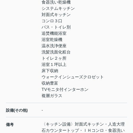
食器洗い乾燥機
システムキッチン
対面式キッチン
コンロ３口
バス・トイレ別
追焚機能浴室
浴室乾燥機
温水洗浄便座
洗髪洗面化粧台
トイレ２ヶ所
浴室１坪以上
床下収納
ウォークインシューズクロゼット
収納豊富
TVモニタ付インターホン
複層ガラス
-
設備(その他)
〈キッチン設備〉対面式キッチン・人造大理
備考
石カウンタートップ・ＩＨコンロ・食器洗い