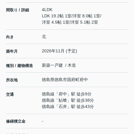
4LDK
間取り / 詳細
LDK 19.2帖 1室
/
洋室 8.0帖 1室
/
洋室 4.5帖 1室
/
洋室 5.1帖 2室
北
向き
2026年11月 (予定)
築年月
新築一戸建 / 木造
種別 / 建物構造
徳島県
徳島市
国府町府中
所在地
徳島線
「
府中
」駅 徒歩9分
交通
徳島線
「
鮎喰
」駅 徒歩38分
徳島線
「
石井
」駅 徒歩43分
-
修繕積立金