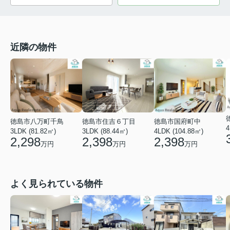
近隣の物件
徳島市国府町中
徳島市八万町千鳥
徳島市住吉６丁目
4
4LDK (104.88㎡)
3LDK (81.82㎡)
3LDK (88.44㎡)
2,398
2,298
2,398
万円
万円
万円
よく見られている物件