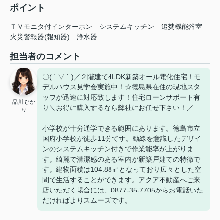
ポイント
ＴＶモニタ付インターホン
システムキッチン
追焚機能浴室
火災警報器(報知器)
浄水器
担当者のコメント
〇( ´ ▽ ` )／２階建て4LDK新築オール電化住宅！モ
デルハウス見学会実施中！☆徳島県在住の現地スタ
ッフが迅速に対応致します！住宅ローンサポート有
品川 ひか
り＼お得に購入するなら弊社にお任せ下さい！／
り
小学校が十分通学できる範囲にあります。徳島市立
国府小学校が徒歩11分です。動線を意識したデザイ
ンのシステムキッチン付きで作業能率が上がりま
す。綺麗で清潔感のある室内が新築戸建ての特徴で
す。建物面積は104.88㎡となっており広々とした空
間で生活することができます。アクア不動産へご来
店いただく場合には、0877-35-7705からお電話いた
だければよりスムーズです。