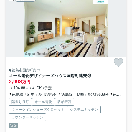
徳島市国府町府中
オール電化デザイナーズハウス国府町建売⑳
2,998
万円
- / 104.88㎡ / 4LDK /予定
徳島線「府中」駅 徒歩9分
徳島線「鮎喰」駅 徒歩38分
徳島線「石井」駅 徒歩43分
陽当り良好
オール電化
収納豊富
ウォークインシューズクロゼット
システムキッチン
カウンターキッチン
新築