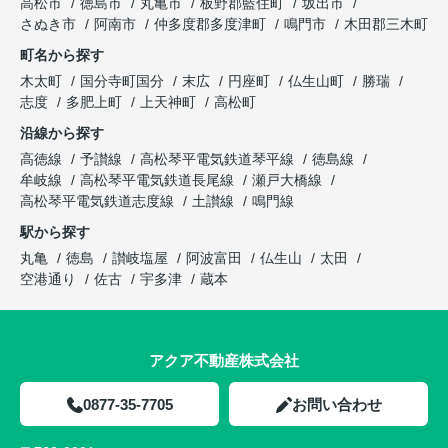
高松市
徳島市
丸亀市
板野郡藍住町
坂出市
さぬき市
阿南市
仲多度郡多度津町
鳴門市
木田郡三木町
町名から探す
木太町
国分寺町国分
末広
円座町
仏生山町
勝瑞
志度
多肥上町
上天神町
高松町
沿線から探す
高徳線
予讃線
高松琴平電気鉄道琴平線
徳島線
牟岐線
高松琴平電気鉄道長尾線
瀬戸大橋線
高松琴平電気鉄道志度線
土讃線
鳴門線
駅から探す
丸亀
徳島
讃岐塩屋
阿波富田
仏生山
太田
空港通り
佐古
宇多津
蔵本
アクア不動産株式会社
0877-35-7705
お問い合わせ