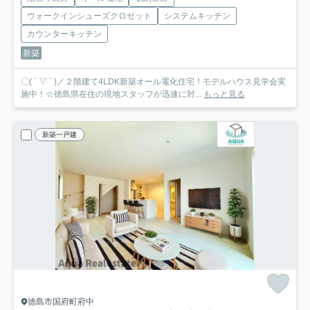
ウォークインシューズクロゼット
システムキッチン
カウンターキッチン
新築
〇( ´ ▽ ` )／２階建て4LDK新築オール電化住宅！モデルハウス見学会実
施中！☆徳島県在住の現地スタッフが迅速に対...
もっと見る
新築一戸建
徳島市国府町府中