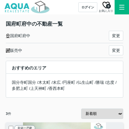
0
ログイン
お気に入り
国府町府中の不動産一覧
国府町府中
変更
販売中
変更
おすすめのエリア
国分寺町国分
/
木太町
/
末広
/
円座町
/
仏生山町
/
勝瑞
/
志度
/
多肥上町
/
上天神町
/
香西本町
3
件
新築一戸建