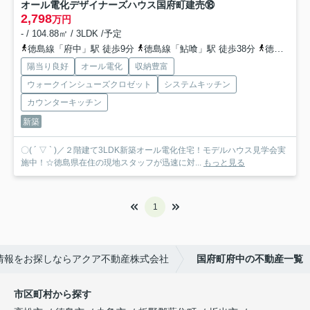
オール電化デザイナーズハウス国府町建売⑱
2,798
万円
- / 104.88㎡ / 3LDK /予定
徳島線「府中」駅 徒歩9分
徳島線「鮎喰」駅 徒歩38分
徳島線「石井」駅 徒歩43分
陽当り良好
オール電化
収納豊富
ウォークインシューズクロゼット
システムキッチン
カウンターキッチン
新築
〇( ´ ▽ ` )／２階建て3LDK新築オール電化住宅！モデルハウス見学会実
施中！☆徳島県在住の現地スタッフが迅速に対...
もっと見る
1
情報をお探しならアクア不動産株式会社
国府町府中の不動産一覧
市区町村から探す