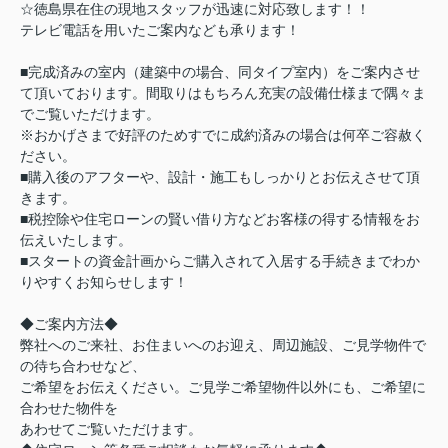
☆徳島県在住の現地スタッフが迅速に対応致します！！
テレビ電話を用いたご案内なども承ります！
■完成済みの室内（建築中の場合、同タイプ室内）をご案内させ
て頂いております。間取りはもちろん充実の設備仕様まで隅々ま
でご覧いただけます。
※おかげさまで好評のためすでに成約済みの場合は何卒ご容赦く
ださい。
■購入後のアフターや、設計・施工もしっかりとお伝えさせて頂
きます。
■税控除や住宅ローンの賢い借り方などお客様の得する情報をお
伝えいたします。
■スタートの資金計画からご購入されて入居する手続きまでわか
りやすくお知らせします！
◆ご案内方法◆
弊社へのご来社、お住まいへのお迎え、周辺施設、ご見学物件で
の待ち合わせなど、
ご希望をお伝えください。ご見学ご希望物件以外にも、ご希望に
合わせた物件を
あわせてご覧いただけます。