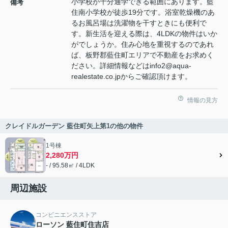
小学校が十分通学できる範囲にあります。藍
備考
住南小学校が徒歩19分です。浴室乾燥機のあ
るお風呂場は洗濯物を干すときにも便利で
す。新生活を迎える際は、4LDKの物件はいか
がでしょうか。住み心地を重視するのであれ
ば、板野郡藍住町エリアで不動産をお求めく
ださい。詳細情報などはinfo2@aqua-
realestate.co.jpからご確認頂けます。
情報の見方
クレイドルガーデン 藍住町矢上第1の他の物件
1号棟
2,280万円
- / 95.58㎡ / 4LDK
周辺施設
コンビニエンスストア
ローソン 藍住町住吉店