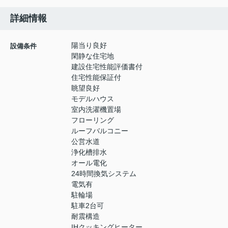
詳細情報
陽当り良好
設備条件
閑静な住宅地
建設住宅性能評価書付
住宅性能保証付
眺望良好
モデルハウス
室内洗濯機置場
フローリング
ルーフバルコニー
公営水道
浄化槽排水
オール電化
24時間換気システム
電気有
駐輪場
駐車2台可
耐震構造
IHクッキングヒーター