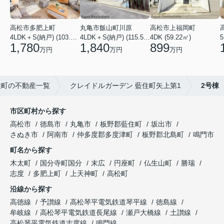
高松市多肥上町
丸亀市飯山町川原
高松市上福岡町
5
4LDK＋S(納戸) (103.51㎡)
4LDK＋S(納戸) (115.52㎡)
4DK (59.22㎡)
1,780
1,840
899
万円
万円
万円
住町の不動産一覧
クレイドルガーデン 藍住町矢上第1
2号棟
市区町村から探す
高松市
徳島市
丸亀市
板野郡藍住町
坂出市
さぬき市
阿南市
仲多度郡多度津町
板野郡北島町
鳴門市
町名から探す
木太町
国分寺町国分
末広
円座町
仏生山町
勝瑞
志度
多肥上町
上天神町
高松町
沿線から探す
高徳線
予讃線
高松琴平電気鉄道琴平線
徳島線
牟岐線
高松琴平電気鉄道長尾線
瀬戸大橋線
土讃線
高松琴平電気鉄道志度線
鳴門線