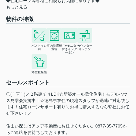
◆住宅ローン等各種ご相談もお気軽に承ります◆
もっと見る
物件の特徴
バストイレ
室内洗濯機
TVモニタ
カウンター
別
置場
付きインタ
キッチン
ーホン
浴室乾燥機
セールスポイント
〇( ´ ▽ ` )／２階建て４LDK☆新築オール電化住宅！モデルハウ
ス見学会実施中！☆徳島県在住の現地スタッフが迅速に対応致し
ます！住宅ローンサポート有り＼お得に購入するなら弊社にお任
せ下さい！／
住まい探しはアクア不動産にお任せください。0877-35-7705か
らご連絡をお待ちしております。