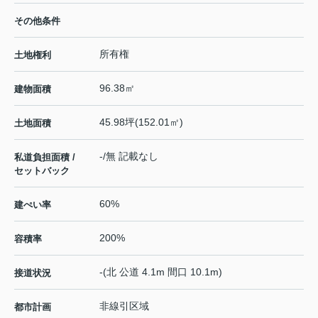
その他条件
所有権
土地権利
96.38㎡
建物面積
45.98坪(152.01㎡)
土地面積
-/無 記載なし
私道負担面積 /
セットバック
60%
建ぺい率
200%
容積率
-(北 公道 4.1m 間口 10.1m)
接道状況
非線引区域
都市計画