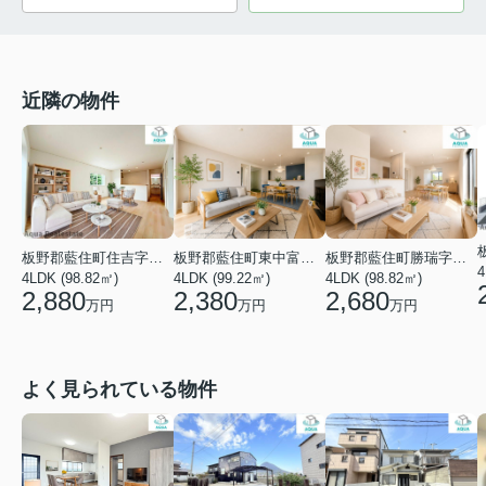
近隣の物件
板野郡藍住町住吉字藤ノ木
板野郡藍住町東中富字敷地傍示
板野郡藍住町勝瑞字幸島
4
4LDK (98.82㎡)
4LDK (99.22㎡)
4LDK (98.82㎡)
2,880
2,380
2,680
万円
万円
万円
よく見られている物件