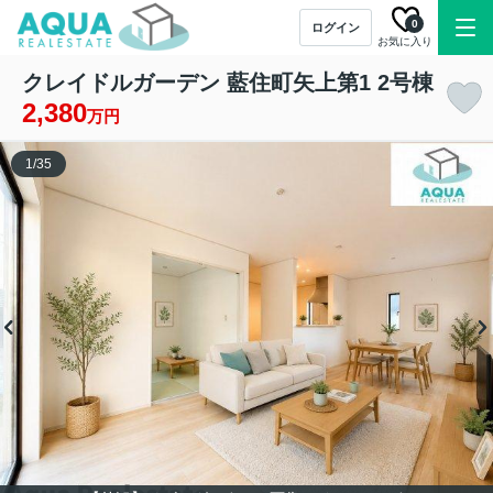
0
ログイン
お気に入り
クレイドルガーデン 藍住町矢上第1 2号棟
2,380
万円
1
/
35