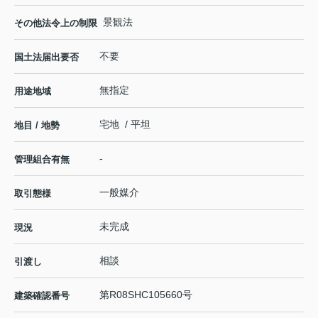
景観法
その他法令上の制限
不要
国土法届出要否
無指定
用途地域
宅地 / 平坦
地目 / 地勢
-
管理組合有無
一般媒介
取引態様
未完成
現況
相談
引渡し
第R08SHC105660号
建築確認番号