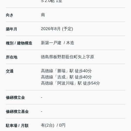
S 2.0帖 1室
南
向き
2026年8月 (予定)
築年月
新築一戸建 / 木造
種別 / 建物構造
徳島県
板野郡藍住町
矢上
字原
所在地
高徳線
「
勝瑞
」駅 徒歩40分
交通
高徳線
「
吉成
」駅 徒歩40分
高徳線
「
阿波川端
」駅 徒歩54分
-
修繕積立金
-
修繕積立基金
有(2台) / 0円
駐車場 / 月額