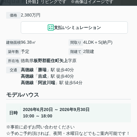
【外観】リビングです ※画像はイメージです
2,380万円
価格
支払いシミュレーション
96.38㎡
4LDK＋S(納戸)
建物面積
間取り
予定
2階建
築年数
階建て
徳島県
板野郡藍住町
矢上
字原
所在地
高徳線
「
勝瑞
」駅 徒歩40分
交通
高徳線
「
吉成
」駅 徒歩40分
高徳線
「
阿波川端
」駅 徒歩54分
モデルハウス
2026年6月20日 ～ 2026年9月30日
日時
10:00 ～ 18:00
※事前に必ずお問い合わせください
☆予めご予約頂ければ、夜間・水曜日などでもご案内可能です！