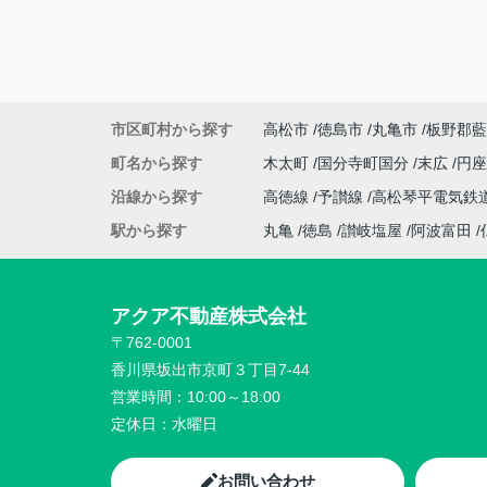
市区町村から探す
高松市
徳島市
丸亀市
板野郡藍
町名から探す
木太町
国分寺町国分
末広
円
沿線から探す
高徳線
予讃線
高松琴平電気鉄
駅から探す
丸亀
徳島
讃岐塩屋
阿波富田
アクア不動産株式会社
〒762-0001
香川県坂出市京町３丁目7-44
営業時間：
10:00～18:00
定休日：
水曜日
お問い合わせ