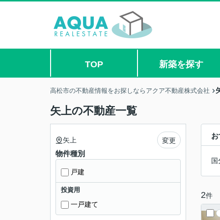
TOP
新築を探す
高松市の不動産情報をお探しならアクア不動産株式会社
矢上の不動産一覧
お
矢上
変更
物件種別
国
戸建
投資用
2
件
一戸建て