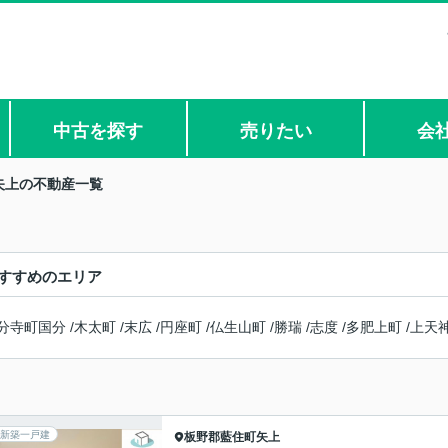
中古を探す
売りたい
会
矢上の不動産一覧
すすめのエリア
分寺町国分
/
木太町
/
末広
/
円座町
/
仏生山町
/
勝瑞
/
志度
/
多肥上町
/
上天
新築一戸建
板野郡藍住町
矢上