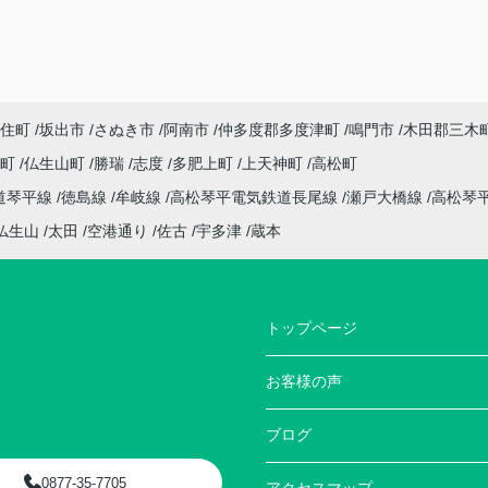
住町
坂出市
さぬき市
阿南市
仲多度郡多度津町
鳴門市
木田郡三木
座町
仏生山町
勝瑞
志度
多肥上町
上天神町
高松町
道琴平線
徳島線
牟岐線
高松琴平電気鉄道長尾線
瀬戸大橋線
高松琴
仏生山
太田
空港通り
佐古
宇多津
蔵本
トップページ
お客様の声
ブログ
0877-35-7705