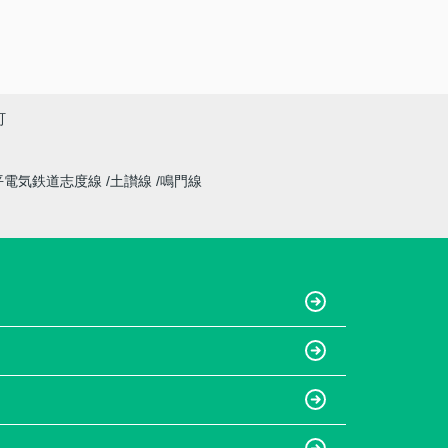
町
平電気鉄道志度線
土讃線
鳴門線