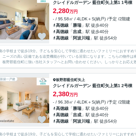
クレイドルガーデン 藍住町矢上第1 1号棟
2,280
万円
- / 95.58㎡ / 4LDK＋S(納戸) /予定 /2階建
高徳線
「
勝瑞
」駅 徒歩40分
高徳線
「
吉成
」駅 徒歩40分
高徳線
「
阿波川端
」駅 徒歩54分
南小学校まで徒歩19分。子どもを安心して学校に通わせたいファミリーにおすすめ
。ニーズの高い設備である追焚機能が付いている浴室になります。こちらの物件は
、板野郡藍住町に強い当社スタッフへとお問い合わせください。しっかりとお応え
新築一戸建
板野郡藍住町
矢上
クレイドルガーデン 藍住町矢上第1 2号棟
2,380
万円
- / 96.38㎡ / 4LDK＋S(納戸) /予定 /2階建
高徳線
「
勝瑞
」駅 徒歩40分
高徳線
「
吉成
」駅 徒歩40分
高徳線
「
阿波川端
」駅 徒歩54分
南小学校まで徒歩19分。子どもを安心して学校に通わせたいファミリーにおすすめ