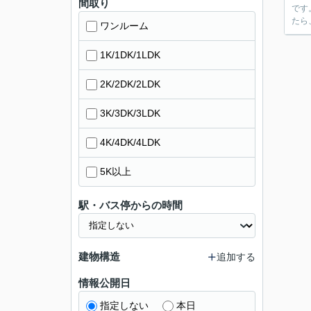
間取り
です
たら
ワンルーム
1K/1DK/1LDK
2K/2DK/2LDK
3K/3DK/3LDK
4K/4DK/4LDK
5K以上
駅・バス停からの時間
建物構造
追加する
情報公開日
指定しない
本日