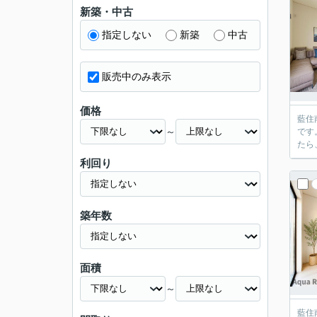
新築・中古
指定しない
新築
中古
販売中のみ表示
価格
藍住
～
です
たら
利回り
築年数
面積
～
藍住