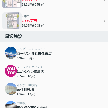
28.91坪(95.58㎡)
2号棟
2,380万円
29.15坪(96.38㎡)
周辺施設
コンビニエンスストア
ローソン 藍住町住吉店
640ｍ（8分）
ショッピングセンター
ゆめタウン徳島店
785ｍ（10分）
市役所・区役所
藍住町役場
940ｍ（12分）
中学校
藍住町立藍住中学校