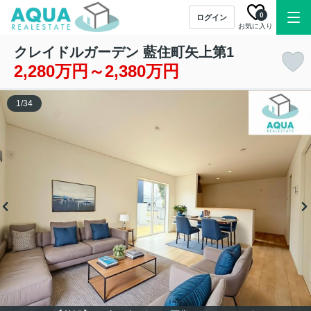
0
ログイン
お気に入り
クレイドルガーデン 藍住町矢上第1
2,280万円～2,380万円
1
/
34