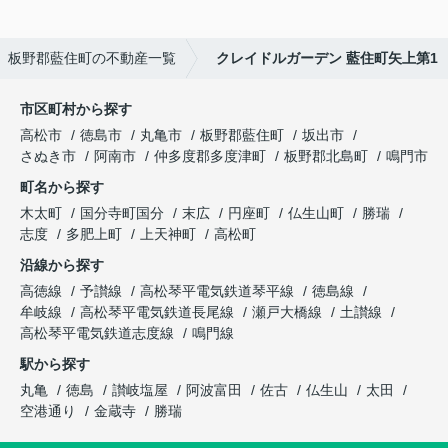
板野郡藍住町の不動産一覧
クレイドルガーデン 藍住町矢上第1
市区町村から探す
高松市
徳島市
丸亀市
板野郡藍住町
坂出市
さぬき市
阿南市
仲多度郡多度津町
板野郡北島町
鳴門市
町名から探す
木太町
国分寺町国分
末広
円座町
仏生山町
勝瑞
志度
多肥上町
上天神町
高松町
沿線から探す
高徳線
予讃線
高松琴平電気鉄道琴平線
徳島線
牟岐線
高松琴平電気鉄道長尾線
瀬戸大橋線
土讃線
高松琴平電気鉄道志度線
鳴門線
駅から探す
丸亀
徳島
讃岐塩屋
阿波富田
佐古
仏生山
太田
空港通り
金蔵寺
勝瑞