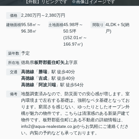
【外観】リビングです ※画像はイメージです
2,280万円～2,380万円
価格
95.58㎡～
45.98坪～
4LDK＋S(納
建物面積
土地面積
間取り
96.38㎡
50.5坪
戸)
(152.01㎡～
166.97㎡)
予定
築年数
徳島県
板野郡藍住町
矢上
字原
所在地
高徳線
「
勝瑞
」駅 徒歩40分
交通
高徳線
「
吉成
」駅 徒歩40分
高徳線
「
阿波川端
」駅 徒歩54分
地盤調査済みなので、防災面での安心感が増します。室
備考
内環境まで左右する基礎は、強靭なベタ基礎となってお
ります。窮屈さを感じない、ゆったりとしたオープン外
構が魅力の物件です。こちらは清潔感のある新築戸建て
物件です。板野郡藍住町にある不動産の詳細情報は、
info2@aqua-realestate.co.jpからお気軽にご連絡くださ
い。内覧の予約なども承っております。