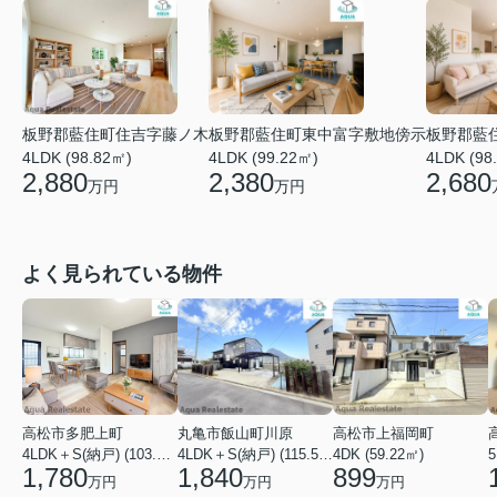
板野郡藍住町住吉字藤ノ木
板野郡藍住町東中富字敷地傍示
板野郡藍
4LDK (98.82㎡)
4LDK (99.22㎡)
4LDK (98
2,880
2,380
2,680
万円
万円
よく見られている物件
高松市多肥上町
丸亀市飯山町川原
高松市上福岡町
4LDK＋S(納戸) (103.51㎡)
4LDK＋S(納戸) (115.52㎡)
4DK (59.22㎡)
5
1,780
1,840
899
万円
万円
万円