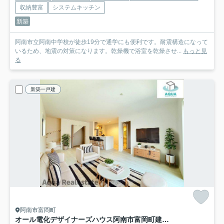
収納豊富
システムキッチン
新築
阿南市立阿南中学校が徒歩19分で通学にも便利です。耐震構造になって
いるため、地震の対策になります。乾燥機で浴室を乾燥させ...
もっと見
る
新築一戸建
阿南市富岡町
オール電化デザイナーズハウス阿南市富岡町建売②