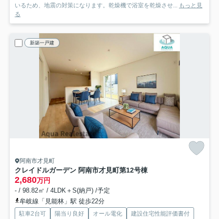
いるため、地震の対策になります。乾燥機で浴室を乾燥させ...
もっと見
る
新築一戸建
阿南市才見町
クレイドルガーデン 阿南市才見町第1
2号棟
2,680
万円
- / 98.82㎡ / 4LDK＋S(納戸) /予定
牟岐線「見能林」駅 徒歩22分
駐車2台可
陽当り良好
オール電化
建設住宅性能評価書付