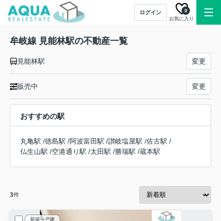
0
ログイン
お気に入り
牟岐線 見能林駅の不動産一覧
見能林駅
変更
販売中
変更
おすすめの駅
丸亀駅
/
徳島駅
/
阿波富田駅
/
讃岐塩屋駅
/
佐古駅
/
仏生山駅
/
空港通り駅
/
太田駅
/
勝瑞駅
/
蔵本駅
3
件
新築一戸建