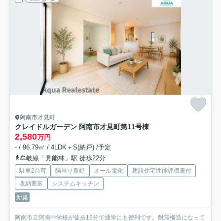
阿南市才見町
クレイドルガーデン 阿南市才見町第1
1号棟
2,580
万円
- / 96.79㎡ / 4LDK＋S(納戸) /予定
牟岐線「見能林」駅 徒歩22分
駐車2台可
陽当り良好
オール電化
建設住宅性能評価書付
収納豊富
システムキッチン
新築
阿南市立阿南中学校が徒歩19分で通学にも便利です。耐震構造になって