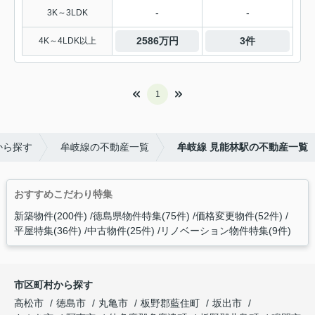
-
-
3K～3LDK
2586万円
3件
4K～4LDK以上
1
から探す
牟岐線の不動産一覧
牟岐線 見能林駅の不動産一覧
おすすめこだわり特集
新築物件(200件)
徳島県物件特集(75件)
価格変更物件(52件)
平屋特集(36件)
中古物件(25件)
リノベーション物件特集(9件)
市区町村から探す
高松市
徳島市
丸亀市
板野郡藍住町
坂出市