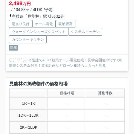
2,498
万円
- / 104.88㎡ / 4LDK /予定
牟岐線「見能林」駅 徒歩32分
陽当り良好
オール電化
収納豊富
ウォークインシューズクロゼット
システムキッチン
カウンターキッチン
新築
〇( ´ ▽ ` )／２階建て4LDK新築オール電化住宅！見学会開催中です♪太
陽光システム付き！資金計画などローン相談も...
もっと見る
見能林の掲載物件の価格相場
価格相場
募集件数
-
-
1R～1K
-
-
1DK～1LDK
-
-
2K～2LDK