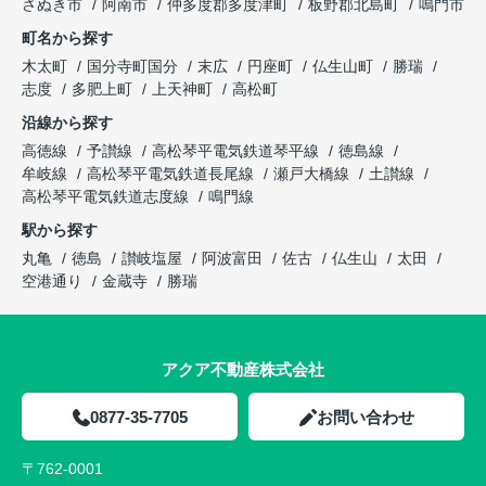
さぬき市
阿南市
仲多度郡多度津町
板野郡北島町
鳴門市
町名から探す
木太町
国分寺町国分
末広
円座町
仏生山町
勝瑞
志度
多肥上町
上天神町
高松町
沿線から探す
高徳線
予讃線
高松琴平電気鉄道琴平線
徳島線
牟岐線
高松琴平電気鉄道長尾線
瀬戸大橋線
土讃線
高松琴平電気鉄道志度線
鳴門線
駅から探す
丸亀
徳島
讃岐塩屋
阿波富田
佐古
仏生山
太田
空港通り
金蔵寺
勝瑞
アクア不動産株式会社
0877-35-7705
お問い合わせ
〒762-0001