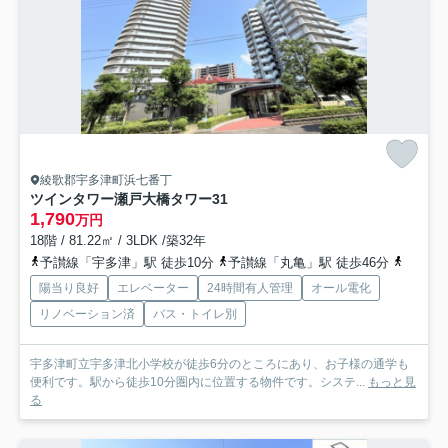
綾歌郡宇多津町浜七番丁
ツインタワー瀬戸大橋タワー31
1,790
万円
18階 / 81.22㎡ / 3LDK /築32年
予讃線「宇多津」駅 徒歩10分
予讃線「丸亀」駅 徒歩46分
予讃線
陽当り良好
エレベーター
24時間有人管理
オール電化
リノベーション済
バス・トイレ別
宇多津町立宇多津北小学校が徒歩6分のところにあり、お子様の通学も
便利です。駅から徒歩10分圏内に位置する物件です。システ...
もっと見
る