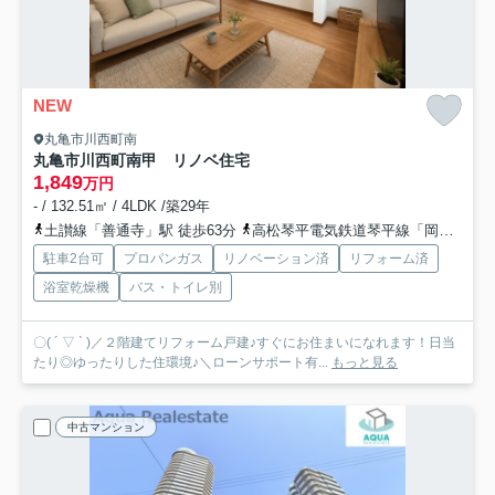
NEW
丸亀市川西町南
丸亀市川西町南甲 リノベ住宅
1,849
万円
- / 132.51㎡ / 4LDK /築29年
土讃線「善通寺」駅 徒歩63分
高松琴平電気鉄道琴平線「岡田」駅 徒歩75分
駐車2台可
プロパンガス
リノベーション済
リフォーム済
浴室乾燥機
バス・トイレ別
〇( ´ ▽ ` )／２階建てリフォーム戸建♪すぐにお住まいになれます！日当
たり◎ゆったりした住環境♪＼ローンサポート有...
もっと見る
中古マンション