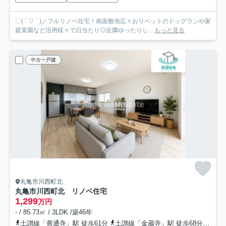
〇( ´ ▽ ` )／フルリノベ住宅！南面敷地広々おりペットのドッグランや家
庭菜園など活用様々で日当たり◎近隣ゆったりし...
もっと見る
中古一戸建
丸亀市川西町北
丸亀市川西町北 リノベ住宅
1,299
万円
- / 85.73㎡ / 3LDK /築46年
土讃線「善通寺」駅 徒歩61分
土讃線「金蔵寺」駅 徒歩68分
予讃