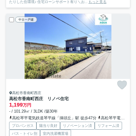
たりした住環境♪ 住宅ローンサポート有り＼お...
もっと見る
中古一戸建
高松市香南町西庄
高松市香南町西庄 リノベ住宅
1,199
万円
- / 101.29㎡ / 3LDK /築30年
高松琴平電気鉄道琴平線「挿頭丘」駅 徒歩47分
高松琴平電気鉄道琴平線「畑田」駅 徒歩49分
プロパンガス
陽当り良好
リノベーション済
リフォーム済
バス・トイレ別
室内洗濯機置場