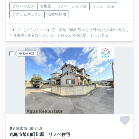
プロパンガス
専用庭
リノベーション済
リフォーム済
システムキッチン
浴室乾燥機
〇( ´ ▽ ` )／フルリノベ住宅！角地で南面広々おり日当たり◎ゆったりし
た住環境♪ 住宅ローンサポート有り＼お得に購...
もっと見る
中古一戸建
丸亀市飯山町川原
丸亀市飯山町川原 リノベ住宅