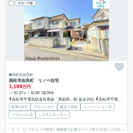
中古一戸建
高松市由良町
高松市由良町 リノベ住宅
1,199
万円
- / 92.07㎡ / 4LDK /築38年
高松琴平電気鉄道長尾線「西前田」駅 徒歩29分
高松琴平電気鉄道長尾線「水田」駅 徒歩33分
駐車2台可
プロパンガス
陽当り良好
リノベーション済
リフォーム済
システムキッチン
〇( ´ ▽ ` )／フルリノベ住宅！南道路でお庭スペース有り日当たり◎ゆっ