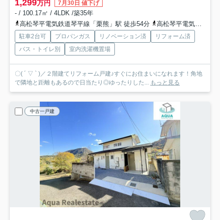
1,299
万円
7月30日 値下げ
- / 100.17㎡ / 4LDK /築35年
高松琴平電気鉄道琴平線「栗熊」駅 徒歩54分
高松琴平電気鉄道琴平線「岡田」駅 徒歩63分
駐車2台可
プロパンガス
リノベーション済
リフォーム済
バス・トイレ別
室内洗濯機置場
〇( ´ ▽ ` )／２階建てリフォーム戸建♪すぐにお住まいになれます！角地
で隣地と距離もあるので日当たり◎ゆったりした...
もっと見る
中古一戸建