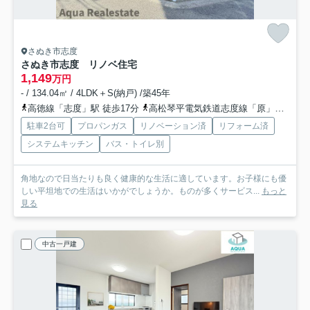
さぬき市志度
さぬき市志度 リノベ住宅
1,149
万円
- / 134.04㎡ / 4LDK＋S(納戸) /築45年
高徳線「志度」駅 徒歩17分
高松琴平電気鉄道志度線「原」駅 徒歩28分
駐車2台可
プロパンガス
リノベーション済
リフォーム済
システムキッチン
バス・トイレ別
角地なので日当たりも良く健康的な生活に適しています。お子様にも優
しい平坦地での生活はいかがでしょうか。ものが多くサービス...
もっと
見る
中古一戸建