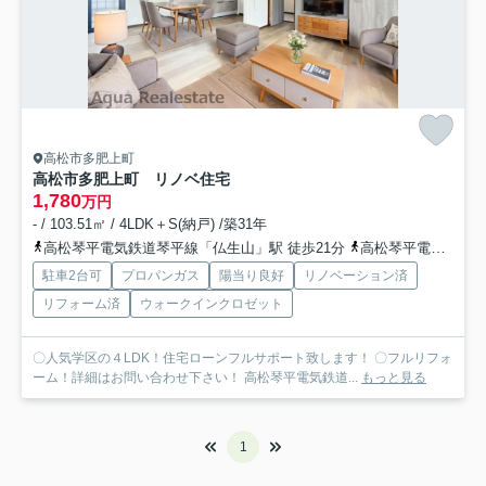
高松市多肥上町
高松市多肥上町 リノベ住宅
1,780
万円
- / 103.51㎡ / 4LDK＋S(納戸) /築31年
高松琴平電気鉄道琴平線「仏生山」駅 徒歩21分
高松琴平電気鉄道琴平線「太田」駅 徒歩32分
駐車2台可
プロパンガス
陽当り良好
リノベーション済
リフォーム済
ウォークインクロゼット
〇人気学区の４LDK！住宅ローンフルサポート致します！ 〇フルリフォ
ーム！詳細はお問い合わせ下さい！ 高松琴平電気鉄道...
もっと見る
1