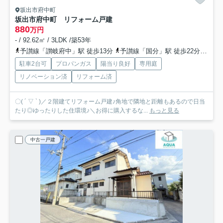
坂出市府中町
坂出市府中町 リフォーム戸建
880
万円
- / 92.62㎡ / 3LDK /築53年
予讃線「讃岐府中」駅 徒歩13分
予讃線「国分」駅 徒歩22分
予讃
駐車2台可
プロパンガス
陽当り良好
専用庭
リノベーション済
リフォーム済
〇( ´ ▽ ` )／２階建てリフォーム戸建♪角地で隣地と距離もあるので日当
たり◎ゆったりした住環境♪＼お得に購入するな...
もっと見る
中古一戸建