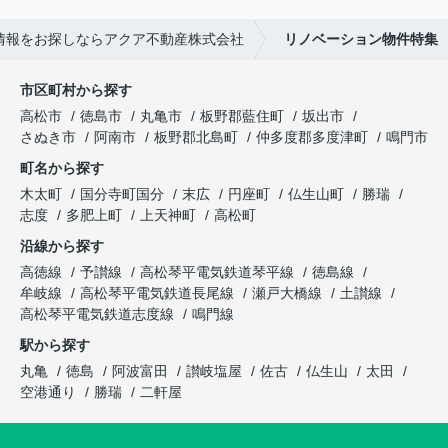
情報をお探しならアクア不動産株式会社
リノベーション物件特集
市区町村から探す
高松市
徳島市
丸亀市
板野郡藍住町
坂出市
さぬき市
阿南市
板野郡北島町
仲多度郡多度津町
鳴門市
町名から探す
木太町
国分寺町国分
末広
円座町
仏生山町
勝瑞
志度
多肥上町
上天神町
高松町
沿線から探す
高徳線
予讃線
高松琴平電気鉄道琴平線
徳島線
牟岐線
高松琴平電気鉄道長尾線
瀬戸大橋線
土讃線
高松琴平電気鉄道志度線
鳴門線
駅から探す
丸亀
徳島
阿波富田
讃岐塩屋
佐古
仏生山
太田
空港通り
勝瑞
二軒屋