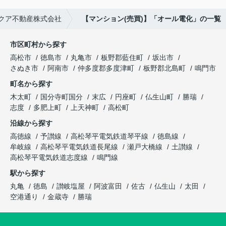
クア不動産株式会社
【マンション(売買)】「オール電化」の一覧
市区町村から探す
高松市
徳島市
丸亀市
板野郡藍住町
坂出市
さぬき市
阿南市
仲多度郡多度津町
板野郡北島町
鳴門市
町名から探す
木太町
国分寺町国分
末広
円座町
仏生山町
勝瑞
志度
多肥上町
上天神町
高松町
沿線から探す
高徳線
予讃線
高松琴平電気鉄道琴平線
徳島線
牟岐線
高松琴平電気鉄道長尾線
瀬戸大橋線
土讃線
高松琴平電気鉄道志度線
鳴門線
駅から探す
丸亀
徳島
讃岐塩屋
阿波富田
佐古
仏生山
太田
空港通り
金蔵寺
勝瑞