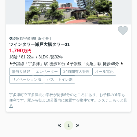
綾歌郡宇多津町浜七番丁
ツインタワー瀬戸大橋タワー31
1,790
万円
18階 / 81.22㎡ / 3LDK /築32年
予讃線「宇多津」駅 徒歩10分
予讃線「丸亀」駅 徒歩46分
予讃線
陽当り良好
エレベーター
24時間有人管理
オール電化
リノベーション済
バス・トイレ別
宇多津町立宇多津北小学校が徒歩6分のところにあり、お子様の通学も
便利です。駅から徒歩10分圏内に位置する物件です。システ...
もっと見
る
1