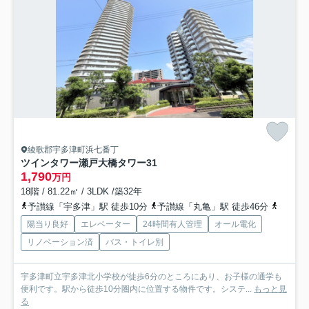
綾歌郡宇多津町浜七番丁
ツインタワー瀬戸大橋タワー31
1,790
万円
18階 / 81.22㎡ / 3LDK /築32年
予讃線「宇多津」駅 徒歩10分
予讃線「丸亀」駅 徒歩46分
予讃線
陽当り良好
エレベーター
24時間有人管理
オール電化
リノベーション済
バス・トイレ別
宇多津町立宇多津北小学校が徒歩6分のところにあり、お子様の通学も
便利です。駅から徒歩10分圏内に位置する物件です。システ...
もっと見
る