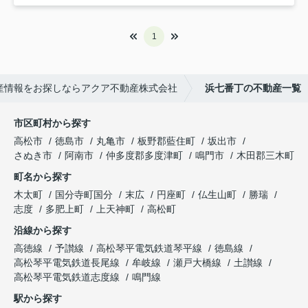
1
産情報をお探しならアクア不動産株式会社
浜七番丁の不動産一覧
市区町村から探す
高松市
徳島市
丸亀市
板野郡藍住町
坂出市
さぬき市
阿南市
仲多度郡多度津町
鳴門市
木田郡三木町
町名から探す
木太町
国分寺町国分
末広
円座町
仏生山町
勝瑞
志度
多肥上町
上天神町
高松町
沿線から探す
高徳線
予讃線
高松琴平電気鉄道琴平線
徳島線
高松琴平電気鉄道長尾線
牟岐線
瀬戸大橋線
土讃線
高松琴平電気鉄道志度線
鳴門線
駅から探す