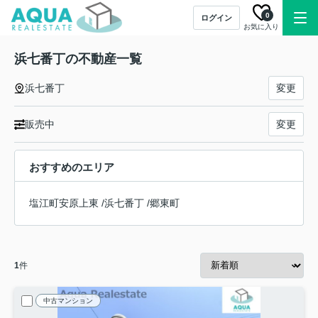
0
ログイン
お気に入り
浜七番丁の不動産一覧
浜七番丁
変更
販売中
変更
おすすめのエリア
塩江町安原上東
/
浜七番丁
/
郷東町
1
件
中古マンション