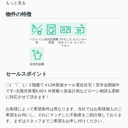
もっと見る
物件の特徴
バストイレ
室内洗濯機
TVモニタ
カウンター
別
置場
付きインタ
キッチン
ーホン
浴室乾燥機
セールスポイント
〇( ´ ▽ ` )／２階建て４LDK新築オール電化住宅！見学会開催中
です♪太陽光発電6.60ｋＷ搭載☆資金計画などローン相談も柔軟
に対応させて頂きます！
お客様によって希望条件は異なります。当社ではお客様個人のご
希望をお伺いし、それにマッチした不動産をご紹介致しておりま
す。まずはスタッフまでご希望をお申し付けください。