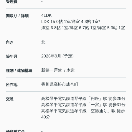
-
管理費
4LDK
間取り / 詳細
LDK 15.0帖 1室
/
洋室 4.3帖 1室
/
洋室 6.8帖 1室
/
洋室 6.7帖 1室
/
洋室 5.3帖 1室
北
向き
2026年9月 (予定)
築年月
新築一戸建 / 木造
種別 / 建物構造
香川県
高松市
成合町
所在地
高松琴平電気鉄道琴平線
「
円座
」駅 徒歩28分
交通
高松琴平電気鉄道琴平線
「
一宮
」駅 徒歩31分
高松琴平電気鉄道琴平線
「
空港通り
」駅 徒歩
40分
-
修繕積立金