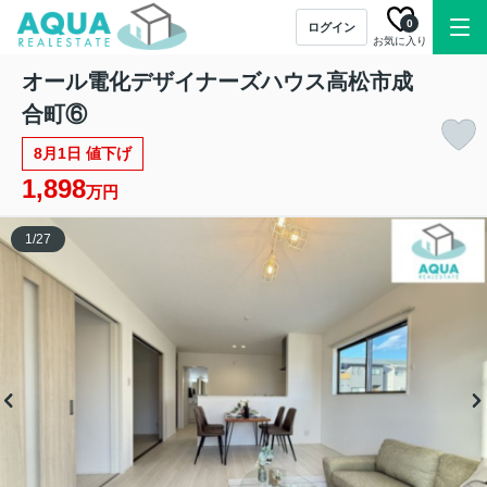
0
ログイン
お気に入り
オール電化デザイナーズハウス高松市成
合町⑥
8月1日 値下げ
1,898
万円
1
/
27