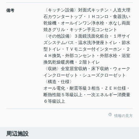
〈キッチン設備〉対面式キッチン・人造大理
備考
石カウンタートップ・ＩＨコンロ・食器洗い
乾燥機・オールインワン浄水栓・水なし両面
焼きグリル・キッチン手元コンセント
〈その他設備〉３面鏡洗面化粧台・１坪サイ
ズシステムバス・温水洗浄便座トイレ・節水
型トイレ・ＴＶモニター付インターホン・２
４Ｈ換気・外部コンセント・外部水栓・浴室
換気乾燥暖房機・２階トイレ
〈収納〉全室居室収納・床下収納・ウォーク
インクローゼット・シューズクローゼット
〈構造・仕様〉
オール電化・耐震等級３相当・ＺＥＨ仕様・
断熱性能５等級以上・一次エネルギー消費量
６等級以上
情報の見方
周辺施設