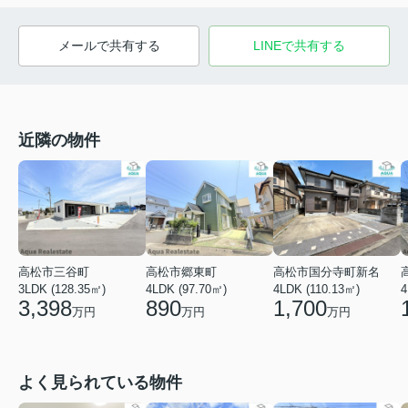
メールで共有する
LINEで共有する
近隣の物件
高松市三谷町
高松市郷東町
高松市国分寺町新名
4
3LDK (128.35㎡)
4LDK (97.70㎡)
4LDK (110.13㎡)
3,398
890
1,700
万円
万円
万円
よく見られている物件