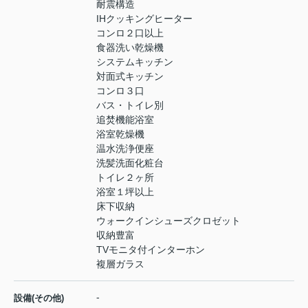
耐震構造
IHクッキングヒーター
コンロ２口以上
食器洗い乾燥機
システムキッチン
対面式キッチン
コンロ３口
バス・トイレ別
追焚機能浴室
浴室乾燥機
温水洗浄便座
洗髪洗面化粧台
トイレ２ヶ所
浴室１坪以上
床下収納
ウォークインシューズクロゼット
収納豊富
TVモニタ付インターホン
複層ガラス
-
設備(その他)