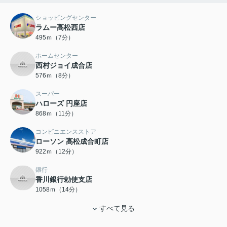
ショッピングセンター
ラムー高松西店
495ｍ（7分）
ホームセンター
西村ジョイ成合店
576ｍ（8分）
スーパー
ハローズ 円座店
868ｍ（11分）
コンビニエンスストア
ローソン 高松成合町店
922ｍ（12分）
銀行
香川銀行勅使支店
1058ｍ（14分）
すべて見る