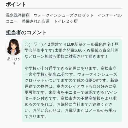
ポイント
温水洗浄便座
ウォークインシューズクロゼット
インナーバル
コニー
整備された歩道
トイレ２ヶ所
担当者のコメント
〇( ´ ▽ ` )／２階建て４LDK新築オール電化住宅！見
学会開催中です♪太陽光発電6.60ｋＷ搭載☆資金計画
などローン相談も柔軟に対応させて頂きます！
品川 ひか
り
小学校が十分通学できる範囲にあります。高松市立
一宮小学校が徒歩21分です。ウォークインシューズ
クロゼットがついてますので靴の収納OKです。新築
戸建ての物件は、室内のレイアウトも自分好みに変
更可能です。来訪者をモニターで確認できるTVイン
ターホン付きです。高松市内の不動産情報をより求
めるのであれば、お気軽に当社までご連絡くださ
い。お問い合わせは、お電話またはメールから承っ
ております。