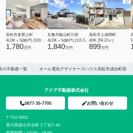
高松市多肥上町
丸亀市飯山町川原
高松市上福岡町
5
4LDK＋S(納戸) (103.51㎡)
4LDK＋S(納戸) (115.52㎡)
4DK (59.22㎡)
1,780
1,840
899
万円
万円
万円
市の不動産一覧
オール電化デザイナーズハウス高松市成合町⑥
アクア不動産株式会社
0877-35-7705
お問い合わせ
〒762-0001
香川県坂出市京町３丁目7-44
営業時間：
10:00～18:00