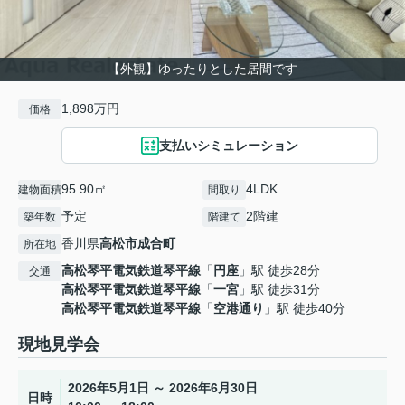
【外観】ゆったりとした居間です
1,898万円
価格
支払いシミュレーション
95.90㎡
4LDK
建物面積
間取り
予定
2階建
築年数
階建て
香川県
高松市
成合町
所在地
高松琴平電気鉄道琴平線
「
円座
」駅 徒歩28分
交通
高松琴平電気鉄道琴平線
「
一宮
」駅 徒歩31分
高松琴平電気鉄道琴平線
「
空港通り
」駅 徒歩40分
現地見学会
2026年5月1日 ～ 2026年6月30日
日時