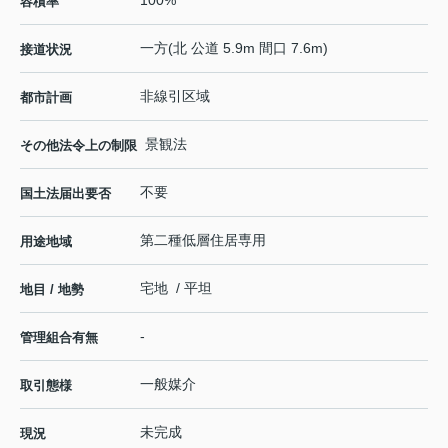
100%
容積率
一方(北 公道 5.9m 間口 7.6m)
接道状況
非線引区域
都市計画
景観法
その他法令上の制限
不要
国土法届出要否
第二種低層住居専用
用途地域
宅地 / 平坦
地目 / 地勢
-
管理組合有無
一般媒介
取引態様
未完成
現況