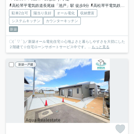
高松琴平電気鉄道長尾線「池戸」駅 徒歩9分
高松琴平電気鉄道長尾線「農学部前」駅 徒歩12分
駐車2台可
陽当り良好
オール電化
収納豊富
システムキッチン
カウンターキッチン
新築
〇( ´ ▽ ` )／新築オール電化住宅☆心地よさと暮らしやすさを大切にした
２階建て☆住宅ローンサポートサービス中です。...
もっと見る
新築一戸建