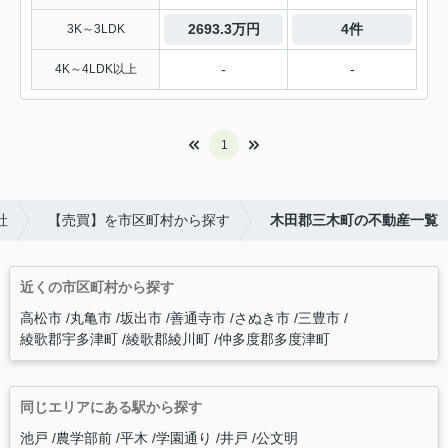
2693.3万円
4件
3K～3LDK
-
-
4K～4LDK以上
1
社
【売買】を市区町村から探す
木田郡三木町の不動産一覧
近くの市区町村から探す
高松市
丸亀市
坂出市
善通寺市
さぬき市
三豊市
綾歌郡宇多津町
綾歌郡綾川町
仲多度郡多度津町
同じエリアにある駅から探す
池戸
農学部前
平木
学園通り
井戸
公文明