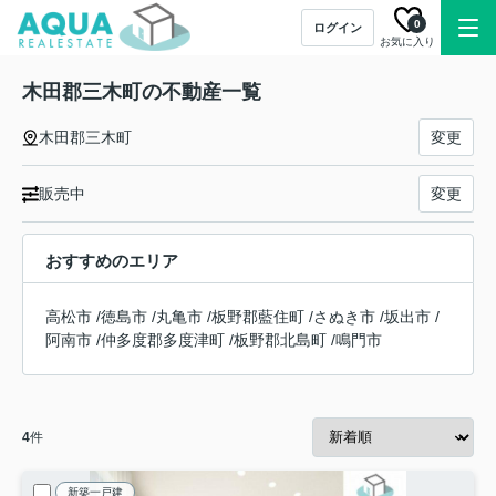
0
ログイン
お気に入り
木田郡三木町の不動産一覧
木田郡三木町
変更
販売中
変更
おすすめのエリア
高松市
/
徳島市
/
丸亀市
/
板野郡藍住町
/
さぬき市
/
坂出市
/
阿南市
/
仲多度郡多度津町
/
板野郡北島町
/
鳴門市
4
件
新築一戸建