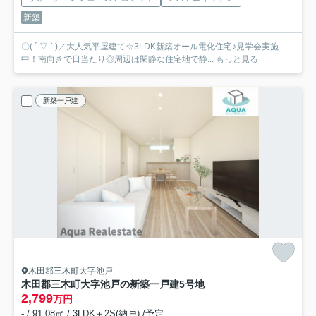
新築
〇( ´ ▽ ` )／大人気平屋建て☆3LDK新築オール電化住宅♪見学会実施
中！南向きで日当たり◎周辺は閑静な住宅地で静...
もっと見る
新築一戸建
木田郡三木町大字池戸
木田郡三木町大字池戸の新築一戸建
5号地
2,799
万円
- / 91.08㎡ / 3LDK＋2S(納戸) /予定