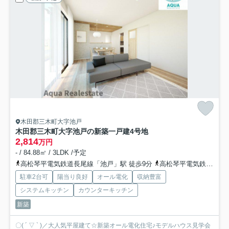
木田郡三木町大字池戸
木田郡三木町大字池戸の新築一戸建
4号地
2,814
万円
- / 84.88㎡ / 3LDK /予定
高松琴平電気鉄道長尾線「池戸」駅 徒歩9分
高松琴平電気鉄道長尾線「農学部前」駅 徒歩12分
駐車2台可
陽当り良好
オール電化
収納豊富
システムキッチン
カウンターキッチン
新築
〇( ´ ▽ ` )／大人気平屋建て☆新築オール電化住宅♪モデルハウス見学会