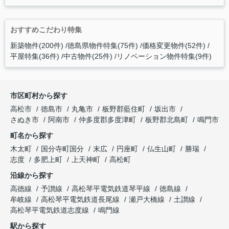
おすすめこだわり特集
新築物件(200件)
徳島県物件特集(75件)
価格変更物件(52件)
平屋特集(36件)
中古物件(25件)
リノベーション物件特集(9件)
市区町村から探す
高松市
徳島市
丸亀市
板野郡藍住町
坂出市
さぬき市
阿南市
仲多度郡多度津町
板野郡北島町
鳴門市
町名から探す
木太町
国分寺町国分
末広
円座町
仏生山町
勝瑞
志度
多肥上町
上天神町
高松町
沿線から探す
高徳線
予讃線
高松琴平電気鉄道琴平線
徳島線
牟岐線
高松琴平電気鉄道長尾線
瀬戸大橋線
土讃線
高松琴平電気鉄道志度線
鳴門線
駅から探す