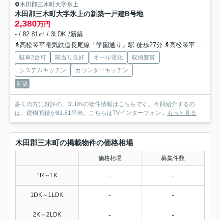
木田郡三木町大字氷上
木田郡三木町大字氷上の新築一戸建
B号地
2,380
万円
- / 82.81㎡ / 3LDK /新築
高松琴平電気鉄道長尾線「学園通り」駅 徒歩27分
高松琴平電気鉄道長尾線「平木」駅 徒歩30分
駐車2台可
陽当り良好
オール電化
収納豊富
システムキッチン
カウンターキッチン
新築
多くの方に好評の、3LDKの物件情報はこちらです。今回紹介するの
は、建物面積が82.81平米。こちらはTVインターフォン...
もっと見る
木田郡三木町の掲載物件の価格相場
価格相場
募集件数
-
-
1R～1K
-
-
1DK～1LDK
-
-
2K～2LDK