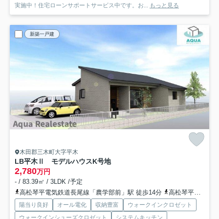
実施中！住宅ローンサポートサービス中です。お...
もっと見る
新築一戸建
木田郡三木町大字平木
LB平木Ⅱ モデルハウス
K号地
2,780
万円
- / 83.39㎡ / 3LDK /予定
高松琴平電気鉄道長尾線「農学部前」駅 徒歩14分
高松琴平電気鉄道長尾線「平木」駅 徒歩15分
陽当り良好
オール電化
収納豊富
ウォークインクロゼット
ウォークインシューズクロゼット
システムキッチン