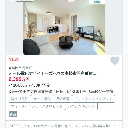
NEW
高松市円座町
オール電化デザイナーズハウス高松市円座町建売⑬
2,398
万円
- / 104.88㎡ / 4LDK /予定
高松琴平電気鉄道琴平線「円座」駅 徒歩12分
高松琴平電気鉄道琴平線「一宮」駅 徒歩30分
陽当り良好
オール電化
収納豊富
ウォークインクロゼット
ウォークインシューズクロゼット
システムキッチン
新築
〇( ´ ▽ ` )／４LDK新築オール電化住宅☆モデルハウス見学会実施中！♪