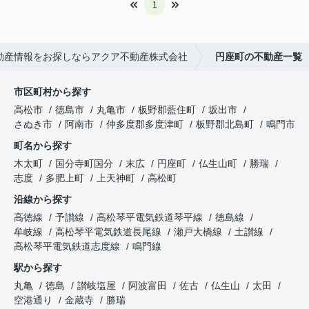
1
動産情報をお探しならアクア不動産株式会社
円座町の不動産一覧
市区町村から探す
高松市
徳島市
丸亀市
板野郡藍住町
坂出市
さぬき市
阿南市
仲多度郡多度津町
板野郡北島町
鳴門市
町名から探す
木太町
国分寺町国分
末広
円座町
仏生山町
勝瑞
志度
多肥上町
上天神町
高松町
沿線から探す
高徳線
予讃線
高松琴平電気鉄道琴平線
徳島線
牟岐線
高松琴平電気鉄道長尾線
瀬戸大橋線
土讃線
高松琴平電気鉄道志度線
鳴門線
駅から探す
丸亀
徳島
讃岐塩屋
阿波富田
佐古
仏生山
太田
空港通り
金蔵寺
勝瑞