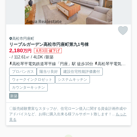
高松市円座町
リーブルガーデン高松市円座町第九
1号棟
2,180
万円
8月3日 値下げ
- / 112.61㎡ / 4LDK /新築
高松琴平電気鉄道琴平線「円座」駅 徒歩10分
高松琴平電気鉄道琴平線「一宮」駅 徒歩30分
プロパンガス
陽当り良好
建設住宅性能評価書付
ウォークインクロゼット
システムキッチン
カウンターキッチン
新築
〇販売経験豊富なスタッフが、住宅ローン借入に関する資金計画作成や
アドバイスなど、お得に購入出来る様フルサポート致します！...
もっと
見る