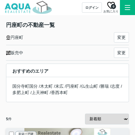
0
ログイン
お気に入り
円座町の不動産一覧
円座町
変更
販売中
変更
おすすめのエリア
国分寺町国分
/
木太町
/
末広
/
円座町
/
仏生山町
/
勝瑞
/
志度
/
多肥上町
/
上天神町
/
香西本町
5
件
新築一戸建