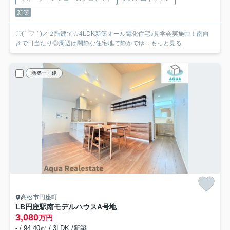
新築
〇( ´ ▽ ` )／２階建て☆4LDK新築オール電化住宅♪見学会実施中！南向
きで日当たり◎周辺は閑静な住宅地で静かでゆ...
もっと見る
新築一戸建
高松市円座町
LB円座駅南モデルハウス
A号地
3,080
万円
- / 94.40㎡ / 3LDK /新築