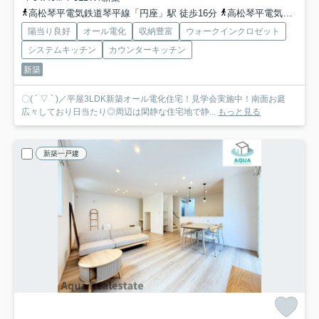
高松琴平電気鉄道琴平線「円座」駅 徒歩16分
高松琴平電気鉄道琴平線「一宮」駅 徒歩31分
陽当り良好
オール電化
収納豊富
ウォークインクロゼット
システムキッチン
カウンターキッチン
新築
〇( ´ ▽ ` )／平屋3LDK新築オール電化住宅！見学会実施中！南面お庭
広々しており日当たり◎周辺は閑静な住宅地で静...
もっと見る
新築一戸建