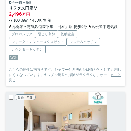
高松市円座町
リラクス円座Ⅴ
2,496
万円
- / 103.09㎡ / 4LDK /新築
高松琴平電気鉄道琴平線「円座」駅 徒歩9分
高松琴平電気鉄道琴平線「一宮」駅 徒歩25分
プロパンガス
陽当り良好
収納豊富
ウォークインシューズクロゼット
システムキッチン
カウンターキッチン
新築
こちらの物件は南向きです。シャワー付き洗面台は物を落としても割れ
にくくなっています。キッチン周りの掃除がラクラクな、オー...
もっと
見る
新築一戸建