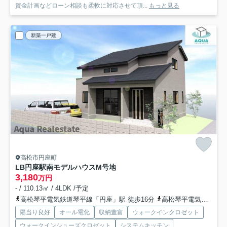
資金計画などローン相談も柔軟に対応させて頂...
もっと見る
新築一戸建
高松市円座町
LB円座駅南モデルハウス
M号地
3,180
万円
- / 110.13㎡ / 4LDK /予定
高松琴平電気鉄道琴平線「円座」駅 徒歩16分
高松琴平電気鉄道琴平線「一宮」駅 徒歩31分
陽当り良好
オール電化
収納豊富
ウォークインクロゼット
ウォークインシューズクロゼット
システムキッチン