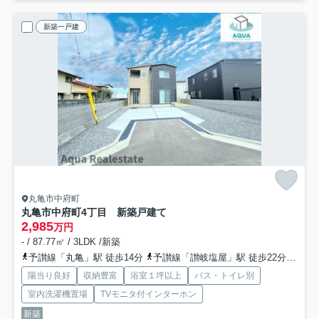
新築一戸建
丸亀市中府町
丸亀市中府町4丁目 新築戸建て
2,985
万円
- / 87.77㎡ / 3LDK /新築
予讃線「丸亀」駅 徒歩14分
予讃線「讃岐塩屋」駅 徒歩22分
予讃
陽当り良好
収納豊富
浴室１坪以上
バス・トイレ別
室内洗濯機置場
TVモニタ付インターホン
新築