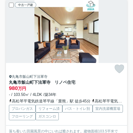
中古一戸建
丸亀市飯山町下法軍寺
丸亀市飯山町下法軍寺 リノベ住宅
980
万円
- / 103.50㎡ / 4LDK /築34年
高松琴平電気鉄道琴平線「栗熊」駅 徒歩45分
高松琴平電気鉄道琴平線「羽床」駅 徒歩67分
プロパンガス
リフォーム済
バス・トイレ別
室内洗濯機置場
フローリング
ガスコンロ
落ち着いた田園風景の中にいれば癒されます。建物面積103.5平米で