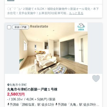
〇( ´ ▽ ` )／２階建て４SLDK！補助金対象物件☆新築オール電化・本下
水住宅！見学会実施中！お車並列3台駐車可能...
もっと見る
新築一戸建
丸亀市今津町
丸亀市今津町の新築一戸建
１号棟
2,580
万円
- / 106.10㎡ / 4LDK＋S(納戸) /新築
予讃線「讃岐塩屋」駅 徒歩12分
予讃線「丸亀」駅 徒歩29分
予讃