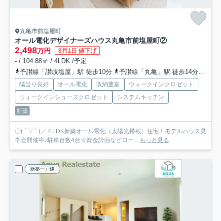
丸亀市前塩屋町
オール電化デザイナーズハウス丸亀市前塩屋町②
2,498
万円
8月1日 値下げ
- / 104.88㎡ / 4LDK /予定
予讃線「讃岐塩屋」駅 徒歩10分
予讃線「丸亀」駅 徒歩14分
予讃
陽当り良好
オール電化
収納豊富
ウォークインクロゼット
ウォークインシューズクロゼット
システムキッチン
新築
〇( ´ ▽ ` )／４LDK新築オール電化（太陽光搭載）住宅！モデルハウス見
学会開催中♪駐車台数4台☆資金計画などロー...
もっと見る
新築一戸建