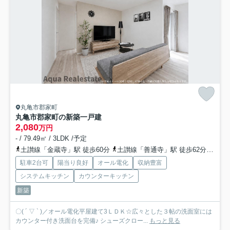
丸亀市郡家町
丸亀市郡家町の新築一戸建
2,080
万円
- / 79.49㎡ / 3LDK /予定
土讃線「金蔵寺」駅 徒歩60分
土讃線「善通寺」駅 徒歩62分
予讃
駐車2台可
陽当り良好
オール電化
収納豊富
システムキッチン
カウンターキッチン
新築
〇( ´ ▽ ` )／オール電化平屋建て3ＬＤＫ☆広々とした３帖の洗面室には
カウンター付き洗面台を完備♪ シューズクロー...
もっと見る