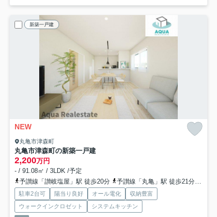
新築一戸建
NEW
丸亀市津森町
丸亀市津森町の新築一戸建
2,200
万円
- / 91.08㎡ / 3LDK /予定
予讃線「讃岐塩屋」駅 徒歩20分
予讃線「丸亀」駅 徒歩21分
予讃
駐車2台可
陽当り良好
オール電化
収納豊富
ウォークインクロゼット
システムキッチン