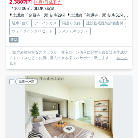
2,380
万円
8月3日 値下げ
- / 108.06㎡ / 3LDK /新築
土讃線「金蔵寺」駅 徒歩29分
土讃線「善通寺」駅 徒歩51分
予讃
駐車2台可
プロパンガス
陽当り良好
建設住宅性能評価書付
ウォークインクロゼット
システムキッチン
新築
〇販売経験豊富なスタッフが、住宅ローン借入に関する資金計画作成や
アドバイスなど、お得に購入出来る様フルサポート致します！...
もっと
見る
新築一戸建