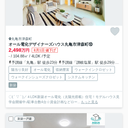
丸亀市津森町
オール電化デザイナーズハウス丸亀市津森町⑩
2,498
万円
8月1日 値下げ
- / 104.88㎡ / 4LDK /予定
予讃線「丸亀」駅 徒歩23分
予讃線「讃岐塩屋」駅 徒歩29分
予讃
陽当り良好
オール電化
収納豊富
ウォークインクロゼット
ウォークインシューズクロゼット
システムキッチン
新築
〇( ´ ▽ ` )／４LDK新築オール電化（太陽光搭載）住宅！モデルハウス見
学会開催中♪駐車台数4台☆資金計画などロー...
もっと見る
新築一戸建