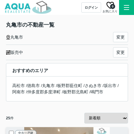
0
ログイン
お気に入り
丸亀市の不動産一覧
丸亀市
変更
販売中
変更
おすすめのエリア
高松市
/
徳島市
/
丸亀市
/
板野郡藍住町
/
さぬき市
/
坂出市
/
阿南市
/
仲多度郡多度津町
/
板野郡北島町
/
鳴門市
25
件
中古一戸建