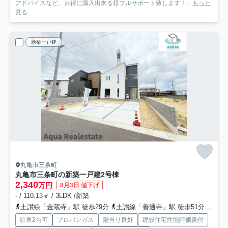
アドバイスなど、お得に購入出来る様フルサポート致します！...
もっと
見る
新築一戸建
丸亀市三条町
丸亀市三条町の新築一戸建
2号棟
2,340
万円
8月3日 値下げ
- / 110.13㎡ / 3LDK /新築
土讃線「金蔵寺」駅 徒歩29分
土讃線「善通寺」駅 徒歩51分
予讃
駐車2台可
プロパンガス
陽当り良好
建設住宅性能評価書付