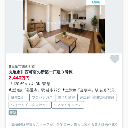
丸亀市川西町南
丸亀市川西町南の新築一戸建
３号棟
2,440
万円
- / 120.69㎡ / 4LDK /新築
土讃線「善通寺」駅 徒歩72分
土讃線「金蔵寺」駅 徒歩72分
予讃
駐車2台可
プロパンガス
陽当り良好
建設住宅性能評価書付
ウォークインクロゼット
システムキッチン
新築
〇販売経験豊富なスタッフが、住宅ローン借入に関する資金計画作成や