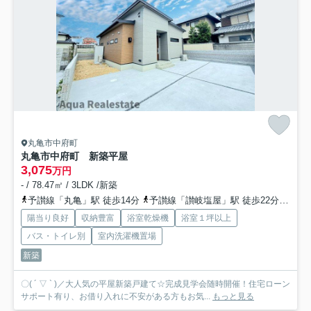
丸亀市中府町
丸亀市中府町 新築平屋
3,075
万円
- / 78.47㎡ / 3LDK /新築
予讃線「丸亀」駅 徒歩14分
予讃線「讃岐塩屋」駅 徒歩22分
予讃
陽当り良好
収納豊富
浴室乾燥機
浴室１坪以上
バス・トイレ別
室内洗濯機置場
新築
〇( ´ ▽ ` )／大人気の平屋新築戸建て☆完成見学会随時開催！住宅ローン
サポート有り、お借り入れに不安がある方もお気...
もっと見る