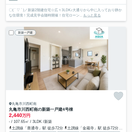
〇( ´ ▽ ` )／新築2階建住宅☆広々3LDK♪大通りから中に入っており静か
な住環境！完成見学会随時開催！住宅ローン...
もっと見る
新築一戸建
丸亀市川西町南
丸亀市川西町南の新築一戸建
4号棟
2,440
万円
- / 107.65㎡ / 3LDK /新築
土讃線「善通寺」駅 徒歩72分
土讃線「金蔵寺」駅 徒歩72分
予讃