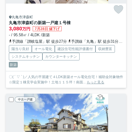
丸亀市津森町
丸亀市津森町の新築一戸建
１号棟
3,080
万円
7月28日 値下げ
- / 95.58㎡ / 4LDK /新築
予讃線「讃岐塩屋」駅 徒歩27分
予讃線「丸亀」駅 徒歩31分
予讃
陽当り良好
オール電化
建設住宅性能評価書付
収納豊富
システムキッチン
カウンターキッチン
新築
〇( ´ ▽ ` )／人気の平屋建て４LDK新築オール電化住宅！補助金対象物件
☆限定１棟見学会実施中！土地１１５坪！南面...
もっと見る
中古一戸建