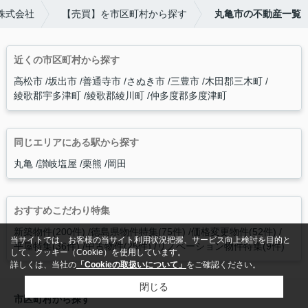
株式会社
【売買】を市区町村から探す
丸亀市の不動産一覧
近くの市区町村から探す
高松市
坂出市
善通寺市
さぬき市
三豊市
木田郡三木町
綾歌郡宇多津町
綾歌郡綾川町
仲多度郡多度津町
同じエリアにある駅から探す
丸亀
讃岐塩屋
栗熊
岡田
おすすめこだわり特集
新築物件(200件)
徳島県物件特集(75件)
価格変更物件(52件)
当サイトでは、お客様の当サイト利用状況把握、サービス向上検討を目的と
平屋特集(36件)
中古物件(25件)
リノベーション物件特集(9件)
して、クッキー（Cookie）を使用しています。
詳しくは、当社の
「Cookieの取扱いについて」
をご確認ください。
閉じる
市区町村から探す