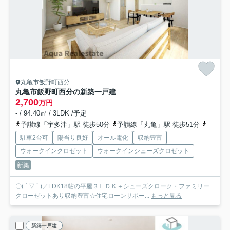
丸亀市飯野町西分
丸亀市飯野町西分の新築一戸建
2,700
万円
- / 94.40㎡ / 3LDK /予定
予讃線「宇多津」駅 徒歩50分
予讃線「丸亀」駅 徒歩51分
予讃線
駐車2台可
陽当り良好
オール電化
収納豊富
ウォークインクロゼット
ウォークインシューズクロゼット
新築
〇( ´ ▽ ` )／LDK18帖の平屋３ＬＤＫ＋シューズクローク・ファミリー
クローゼットあり収納豊富☆住宅ローンサポー...
もっと見る
新築一戸建