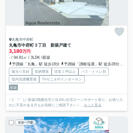
丸亀市中府町
丸亀市中府町３丁目 新築戸建て
3,180
万円
- / 94.81㎡ / 3LDK /新築
予讃線「丸亀」駅 徒歩18分
予讃線「讃岐塩屋」駅 徒歩28分
予讃
陽当り良好
収納豊富
浴室１坪以上
バス・トイレ別
室内洗濯機置場
TVモニタ付インターホン
新築
〇( ´ ▽ ` )／新築2階建住宅☆3LDK♪住宅ローンサポート有り、お借り入
れに不安がある方もお気軽にご相談下さい～...
もっと見る
新築一戸建