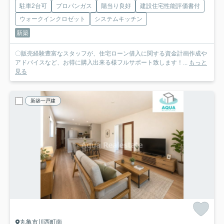
駐車2台可
プロパンガス
陽当り良好
建設住宅性能評価書付
ウォークインクロゼット
システムキッチン
新築
〇販売経験豊富なスタッフが、住宅ローン借入に関する資金計画作成や
アドバイスなど、お得に購入出来る様フルサポート致します！...
もっと
見る
新築一戸建
丸亀市川西町南