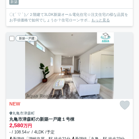
新築
〇( ´ ▽ ` )／２階建て3LDK新築オール電化住宅☆注文住宅の様な品質を
お手頃価格で如何でしょうか？住宅ローンサポ...
もっと見る
新築一戸建
NEW
丸亀市津森町
丸亀市津森町の新築一戸建
１号棟
2,580
万円
- / 108.54㎡ / 4LDK /予定
予讃線「讃岐塩屋」駅 徒歩21分
予讃線「丸亀」駅 徒歩23分
予讃