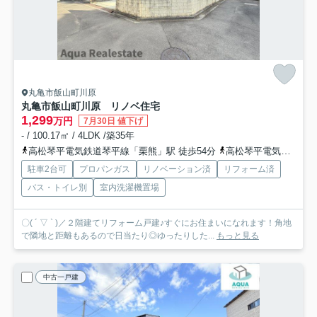
丸亀市飯山町川原
丸亀市飯山町川原 リノベ住宅
1,299
万円
7月30日 値下げ
- / 100.17㎡ / 4LDK /築35年
高松琴平電気鉄道琴平線「栗熊」駅 徒歩54分
高松琴平電気鉄道琴平線「岡田」駅 徒歩63分
駐車2台可
プロパンガス
リノベーション済
リフォーム済
バス・トイレ別
室内洗濯機置場
〇( ´ ▽ ` )／２階建てリフォーム戸建♪すぐにお住まいになれます！角地
で隣地と距離もあるので日当たり◎ゆったりした...
もっと見る
中古一戸建