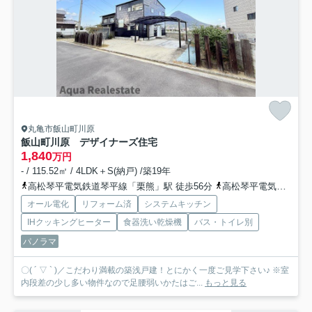
丸亀市飯山町川原
飯山町川原 デザイナーズ住宅
1,840
万円
- / 115.52㎡ / 4LDK＋S(納戸) /築19年
高松琴平電気鉄道琴平線「栗熊」駅 徒歩56分
高松琴平電気鉄道琴平線「岡田」駅 徒歩64分
オール電化
リフォーム済
システムキッチン
IHクッキングヒーター
食器洗い乾燥機
バス・トイレ別
パノラマ
〇( ´ ▽ ` )／こだわり満載の築浅戸建！とにかく一度ご見学下さい♪ ※室
内段差の少し多い物件なので足腰弱いかたはご...
もっと見る