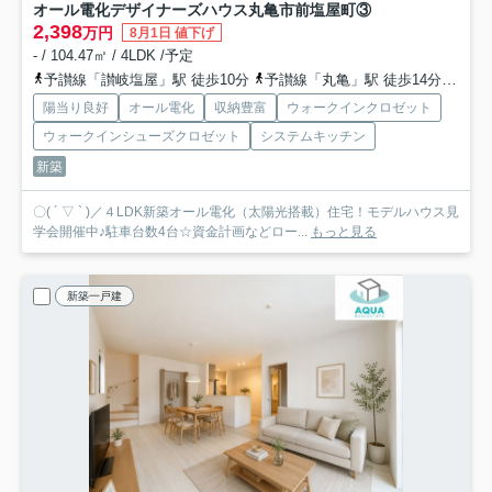
オール電化デザイナーズハウス丸亀市前塩屋町③
2,398
万円
8月1日 値下げ
- / 104.47㎡ / 4LDK /予定
予讃線「讃岐塩屋」駅 徒歩10分
予讃線「丸亀」駅 徒歩14分
予讃
陽当り良好
オール電化
収納豊富
ウォークインクロゼット
ウォークインシューズクロゼット
システムキッチン
新築
〇( ´ ▽ ` )／４LDK新築オール電化（太陽光搭載）住宅！モデルハウス見
学会開催中♪駐車台数4台☆資金計画などロー...
もっと見る
新築一戸建