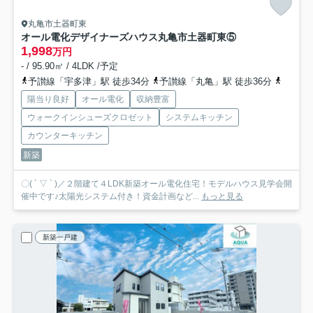
丸亀市土器町東
オール電化デザイナーズハウス丸亀市土器町東⑤
1,998
万円
- / 95.90㎡ / 4LDK /予定
予讃線「宇多津」駅 徒歩34分
予讃線「丸亀」駅 徒歩36分
予讃線
陽当り良好
オール電化
収納豊富
ウォークインシューズクロゼット
システムキッチン
カウンターキッチン
新築
〇( ´ ▽ ` )／２階建て４LDK新築オール電化住宅！モデルハウス見学会開
催中です♪太陽光システム付き！資金計画など...
もっと見る
新築一戸建