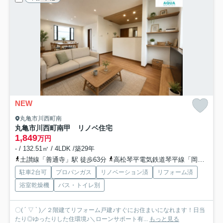
NEW
丸亀市川西町南
丸亀市川西町南甲 リノベ住宅
1,849
万円
- / 132.51㎡ / 4LDK /築29年
土讃線「善通寺」駅 徒歩63分
高松琴平電気鉄道琴平線「岡田」駅 徒歩75分
駐車2台可
プロパンガス
リノベーション済
リフォーム済
浴室乾燥機
バス・トイレ別
〇( ´ ▽ ` )／２階建てリフォーム戸建♪すぐにお住まいになれます！日当
たり◎ゆったりした住環境♪＼ローンサポート有...
もっと見る