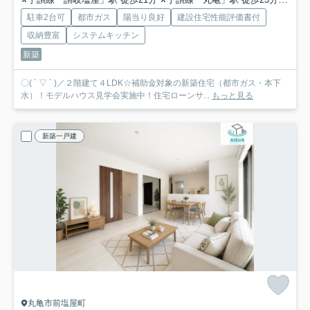
駐車2台可
都市ガス
陽当り良好
建設住宅性能評価書付
収納豊富
システムキッチン
新築
〇( ´ ▽ ` )／２階建て４LDK☆補助金対象の新築住宅（都市ガス・本下
水）！モデルハウス見学会実施中！住宅ローンサ...
もっと見る
新築一戸建
丸亀市前塩屋町