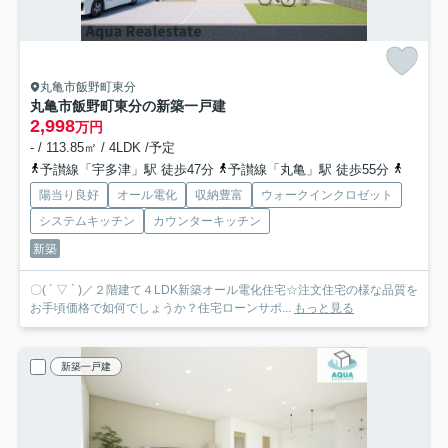
丸亀市飯野町東分
丸亀市飯野町東分の新築一戸建
2,998
万円
- / 113.85㎡ / 4LDK /予定
予讃線「宇多津」駅 徒歩47分
予讃線「丸亀」駅 徒歩55分
予讃線
陽当り良好
オール電化
収納豊富
ウォークインクロゼット
システムキッチン
カウンターキッチン
新築
〇( ´ ▽ ` )／２階建て４LDK新築オール電化住宅☆注文住宅の様な品質を
お手頃価格で如何でしょうか？住宅ローンサポ...
もっと見る
新築一戸建