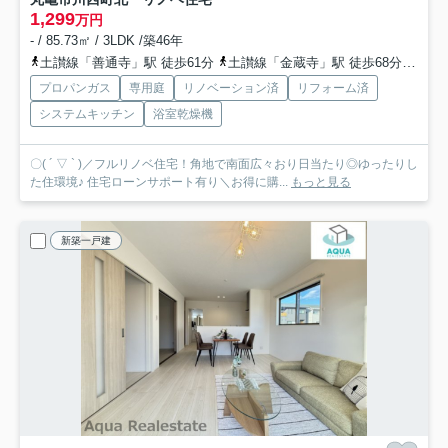
1,299
万円
- / 85.73㎡ / 3LDK /築46年
土讃線「善通寺」駅 徒歩61分
土讃線「金蔵寺」駅 徒歩68分
予讃
プロパンガス
専用庭
リノベーション済
リフォーム済
システムキッチン
浴室乾燥機
〇( ´ ▽ ` )／フルリノベ住宅！角地で南面広々おり日当たり◎ゆったりし
た住環境♪ 住宅ローンサポート有り＼お得に購...
もっと見る
新築一戸建