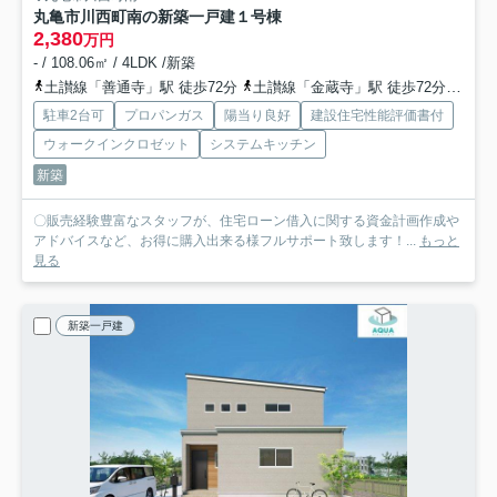
丸亀市川西町南の新築一戸建
１号棟
2,380
万円
- / 108.06㎡ / 4LDK /新築
土讃線「善通寺」駅 徒歩72分
土讃線「金蔵寺」駅 徒歩72分
予讃
駐車2台可
プロパンガス
陽当り良好
建設住宅性能評価書付
ウォークインクロゼット
システムキッチン
新築
〇販売経験豊富なスタッフが、住宅ローン借入に関する資金計画作成や
アドバイスなど、お得に購入出来る様フルサポート致します！...
もっと
見る
新築一戸建