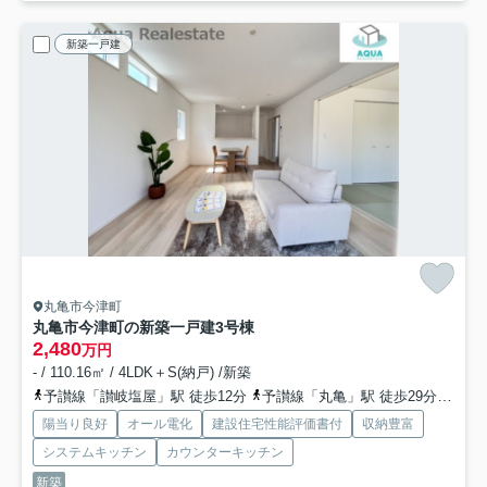
新築一戸建
丸亀市今津町
丸亀市今津町の新築一戸建
3号棟
2,480
万円
- / 110.16㎡ / 4LDK＋S(納戸) /新築
予讃線「讃岐塩屋」駅 徒歩12分
予讃線「丸亀」駅 徒歩29分
予讃
陽当り良好
オール電化
建設住宅性能評価書付
収納豊富
システムキッチン
カウンターキッチン
新築