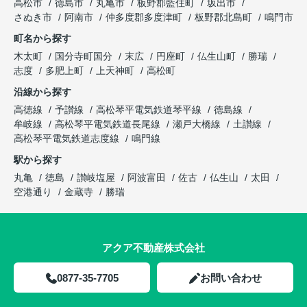
高松市
徳島市
丸亀市
板野郡藍住町
坂出市
さぬき市
阿南市
仲多度郡多度津町
板野郡北島町
鳴門市
町名から探す
木太町
国分寺町国分
末広
円座町
仏生山町
勝瑞
志度
多肥上町
上天神町
高松町
沿線から探す
高徳線
予讃線
高松琴平電気鉄道琴平線
徳島線
牟岐線
高松琴平電気鉄道長尾線
瀬戸大橋線
土讃線
高松琴平電気鉄道志度線
鳴門線
駅から探す
丸亀
徳島
讃岐塩屋
阿波富田
佐古
仏生山
太田
空港通り
金蔵寺
勝瑞
アクア不動産株式会社
0877-35-7705
お問い合わせ