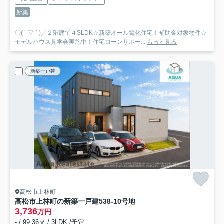
新築
〇( ´ ▽ ` )／２階建て４SLDK☆新築オール電化住宅！補助金対象物件☆
モデルハウス見学会実施中！住宅ローンサポー...
もっと見る
新築一戸建
高松市上林町
高松市上林町の新築一戸建
538-10号地
3,736
万円
- / 99.36㎡ / 3LDK /予定