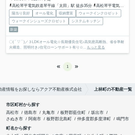
高松琴平電気鉄道琴平線「太田」駅 徒歩35分
高松琴平電気鉄道琴平線「仏生山」駅 徒歩38分
陽当り良好
オール電化
収納豊富
ウォークインクロゼット
ウォークインシューズクロゼット
システムキッチン
新築
〇( ´ ▽ ` )／３LDKオール電化☆長期優良住宅♪高気密高断熱、省令準耐
火構造、照明付き♪住宅ローンサポート有り☆...
もっと見る
1
動産情報をお探しならアクア不動産株式会社
上林町の不動産一覧
市区町村から探す
高松市
徳島市
丸亀市
板野郡藍住町
坂出市
さぬき市
阿南市
板野郡北島町
仲多度郡多度津町
鳴門市
町名から探す