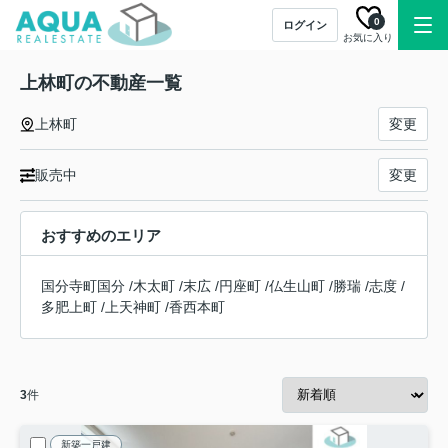
0
ログイン
お気に入り
上林町の不動産一覧
上林町
変更
販売中
変更
おすすめのエリア
国分寺町国分
/
木太町
/
末広
/
円座町
/
仏生山町
/
勝瑞
/
志度
/
多肥上町
/
上天神町
/
香西本町
3
件
新築一戸建