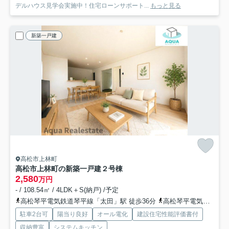
デルハウス見学会実施中！住宅ローンサポート...
もっと見る
新築一戸建
高松市上林町
高松市上林町の新築一戸建
２号棟
2,580
万円
- / 108.54㎡ / 4LDK＋S(納戸) /予定
高松琴平電気鉄道琴平線「太田」駅 徒歩36分
高松琴平電気鉄道琴平線「仏生山」駅 徒歩38分
駐車2台可
陽当り良好
オール電化
建設住宅性能評価書付
収納豊富
システムキッチン