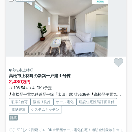
高松市上林町
高松市上林町の新築一戸建
１号棟
2,480
万円
- / 108.54㎡ / 4LDK /予定
高松琴平電気鉄道琴平線「太田」駅 徒歩36分
高松琴平電気鉄道琴平線「仏生山」駅 徒歩38分
駐車2台可
陽当り良好
オール電化
建設住宅性能評価書付
収納豊富
システムキッチン
新築
〇( ´ ▽ ` )／２階建て４LDK☆新築オール電化住宅！補助金対象物件☆モ