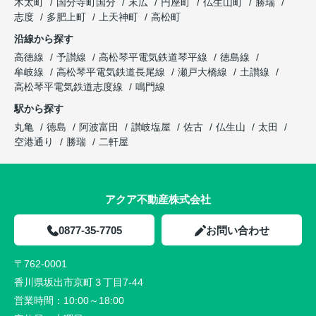
木太町
国分寺町国分
末広
円座町
仏生山町
勝瑞
志度
多肥上町
上天神町
高松町
沿線から探す
高徳線
予讃線
高松琴平電気鉄道琴平線
徳島線
牟岐線
高松琴平電気鉄道長尾線
瀬戸大橋線
土讃線
高松琴平電気鉄道志度線
鳴門線
駅から探す
丸亀
徳島
阿波富田
讃岐塩屋
佐古
仏生山
太田
空港通り
勝瑞
二軒屋
アクア不動産株式会社
0877-35-7705
お問い合わせ
〒762-0001
香川県坂出市京町３丁目7-44
営業時間：
10:00～18:00