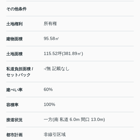
その他条件
所有権
土地権利
95.58㎡
建物面積
115.52坪(381.89㎡)
土地面積
-/無 記載なし
私道負担面積 /
セットバック
60%
建ぺい率
100%
容積率
一方(南 私道 6.0m 間口 13.0m)
接道状況
非線引区域
都市計画