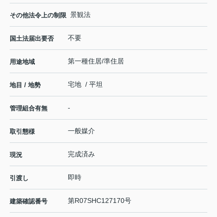
景観法
その他法令上の制限
不要
国土法届出要否
第一種住居/準住居
用途地域
宅地 / 平坦
地目 / 地勢
-
管理組合有無
一般媒介
取引態様
完成済み
現況
即時
引渡し
第R07SHC127170号
建築確認番号