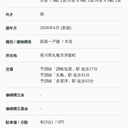
洋室 7.5帖 1室
/
洋室 6.5帖 1室
/
洋室 4.5帖 1室
南
向き
2026年4月 (新築)
築年月
新築一戸建 / 木造
種別 / 建物構造
香川県
丸亀市
津森町
所在地
予讃線
「
讃岐塩屋
」駅 徒歩27分
交通
予讃線
「
丸亀
」駅 徒歩31分
予讃線
「
多度津
」駅 徒歩52分
-
修繕積立金
-
修繕積立基金
有(3台) / 0円
駐車場 / 月額