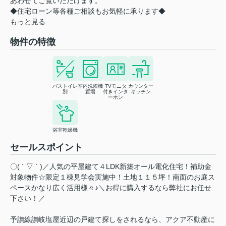
あわせてご覧いただけます。
◆住宅ローン等各種ご相談もお気軽に承ります◆
もっと見る
物件の特徴
バストイレ
室内洗濯機
TVモニタ
カウンター
別
置場
付きインタ
キッチン
ーホン
浴室乾燥機
セールスポイント
〇( ´ ▽ ` )／人気の平屋建て４LDK新築オール電化住宅！補助金
対象物件☆限定１棟見学会実施中！土地１１５坪！南面のお庭ス
ペースかなり広く活用様々♪＼お得に購入するなら弊社にお任せ
下さい！／
予讃線讃岐塩屋近辺の戸建て探しをされるなら、アクア不動産に