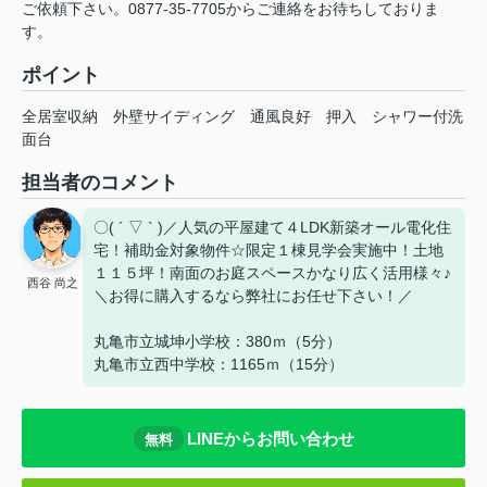
ご依頼下さい。0877-35-7705からご連絡をお待ちしておりま
す。
ポイント
全居室収納
外壁サイディング
通風良好
押入
シャワー付洗
面台
担当者のコメント
〇( ´ ▽ ` )／人気の平屋建て４LDK新築オール電化住
宅！補助金対象物件☆限定１棟見学会実施中！土地
１１５坪！南面のお庭スペースかなり広く活用様々♪
西谷 尚之
＼お得に購入するなら弊社にお任せ下さい！／
丸亀市立城坤小学校：380ｍ（5分）
丸亀市立西中学校：1165ｍ（15分）
LINEからお問い合わせ
無料