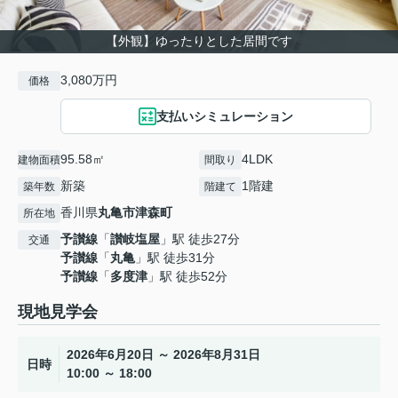
【外観】ゆったりとした居間です
3,080万円
価格
支払いシミュレーション
95.58㎡
4LDK
建物面積
間取り
新築
1階建
築年数
階建て
香川県
丸亀市
津森町
所在地
予讃線
「
讃岐塩屋
」駅 徒歩27分
交通
予讃線
「
丸亀
」駅 徒歩31分
予讃線
「
多度津
」駅 徒歩52分
現地見学会
2026年6月20日 ～ 2026年8月31日
日時
10:00 ～ 18:00