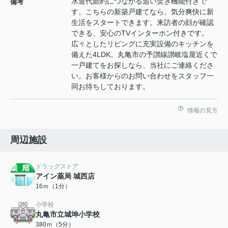
水道代節約につながる追い焚き機能付きで
備考
す。こちらの新築戸建てなら、気分爽快に新
生活をスタートできます。来訪者の顔が確認
できる、安心のTVインターホン付きです。
広々としたリビングに充実設備のキッチンを
備えた4LDK。丸亀市の予讃線讃岐塩屋近くで
一戸建てをお探しなら、当社にご連絡くださ
い。お客様からのお問い合わせをスタッフ一
同お待ちしております。
情報の見方
周辺施設
ドラッグストア
アイン薬局 城西店
16ｍ（1分）
小学校
丸亀市立城坤小学校
380ｍ（5分）