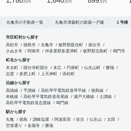
1,780
1,840
899
万円
万円
万円
丸亀市の不動産一覧
丸亀市津森町の新築一戸建
１号棟
市区町村から探す
高松市
徳島市
丸亀市
板野郡藍住町
坂出市
さぬき市
阿南市
仲多度郡多度津町
板野郡北島町
鳴門市
町名から探す
木太町
国分寺町国分
末広
円座町
仏生山町
勝瑞
志度
多肥上町
上天神町
高松町
沿線から探す
高徳線
予讃線
高松琴平電気鉄道琴平線
徳島線
牟岐線
高松琴平電気鉄道長尾線
瀬戸大橋線
土讃線
高松琴平電気鉄道志度線
鳴門線
駅から探す
丸亀
徳島
讃岐塩屋
阿波富田
佐古
仏生山
太田
空港通り
金蔵寺
勝瑞