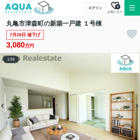
0
ログイン
お気に入り
丸亀市津森町の新築一戸建 １号棟
7月28日 値下げ
3,080
万円
1
/
38