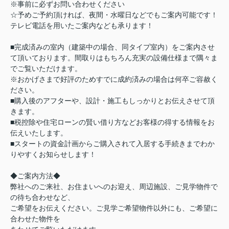
※事前に必ずお問い合わせください
☆予めご予約頂ければ、夜間・水曜日などでもご案内可能です！
テレビ電話を用いたご案内なども承ります！
■完成済みの室内（建築中の場合、同タイプ室内）をご案内させ
て頂いております。間取りはもちろん充実の設備仕様まで隅々ま
でご覧いただけます。
※おかげさまで好評のためすでに成約済みの場合は何卒ご容赦く
ださい。
■購入後のアフターや、設計・施工もしっかりとお伝えさせて頂
きます。
■税控除や住宅ローンの賢い借り方などお客様の得する情報をお
伝えいたします。
■スタートの資金計画からご購入されて入居する手続きまでわか
りやすくお知らせします！
◆ご案内方法◆
弊社へのご来社、お住まいへのお迎え、周辺施設、ご見学物件で
の待ち合わせなど、
ご希望をお伝えください。ご見学ご希望物件以外にも、ご希望に
合わせた物件を