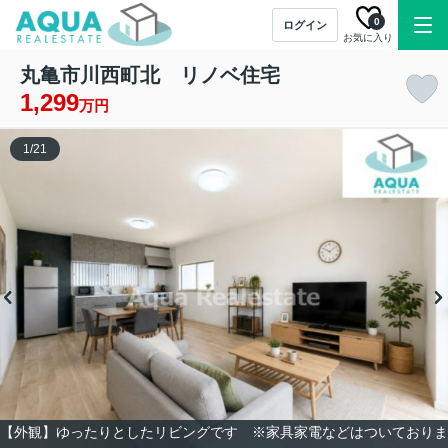
0
ログイン
お気に入り
丸亀市川西町北 リノベ住宅
1,299
万円
1
/
21
【外観】ゆったりとしたリビングです ※家具家電などはついておりま