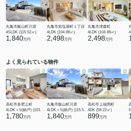
丸亀市津森町
丸亀市飯山町川原
丸亀市前塩屋町１丁目
4LDK (104.88㎡)
4SLDK (115.52㎡)
4LDK (104.88㎡)
4
2,498
1,840
2,498
万円
万円
万円
よく見られている物件
高松市多肥上町
丸亀市飯山町川原
高松市上福岡町
5
4LDK＋S(納戸) (103.51㎡)
4LDK＋S(納戸) (115.52㎡)
4DK (59.22㎡)
1,780
1,840
899
万円
万円
万円