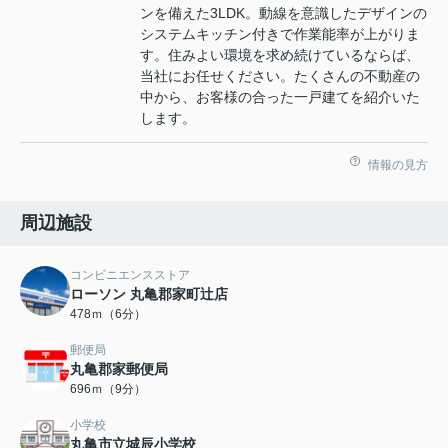
ンを備えた3LDK。動線を意識したデザインの
システムキッチン付きで作業能率が上がりま
す。住みよい環境を求め続けているならば、
当社にお任せください。たくさんの不動産の
中から、お客様の合った一戸建てを紹介いた
します。
情報の見方
周辺施設
コンビニエンスストア
ローソン 丸亀郡家町辻店
478ｍ（6分）
郵便局
丸亀郡家郵便局
696ｍ（9分）
小学校
丸亀市立城辰小学校