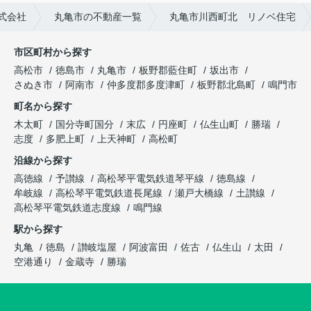
式会社
丸亀市の不動産一覧
丸亀市川西町北 リノベ住宅
市区町村から探す
高松市
徳島市
丸亀市
板野郡藍住町
坂出市
さぬき市
阿南市
仲多度郡多度津町
板野郡北島町
鳴門市
町名から探す
木太町
国分寺町国分
末広
円座町
仏生山町
勝瑞
志度
多肥上町
上天神町
高松町
沿線から探す
高徳線
予讃線
高松琴平電気鉄道琴平線
徳島線
牟岐線
高松琴平電気鉄道長尾線
瀬戸大橋線
土讃線
高松琴平電気鉄道志度線
鳴門線
駅から探す
丸亀
徳島
讃岐塩屋
阿波富田
佐古
仏生山
太田
空港通り
金蔵寺
勝瑞