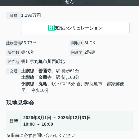
せん
1,299万円
価格
支払いシミュレーション
85.73㎡
3LDK
建物面積
間取り
築46年
2階建
築年数
階建て
香川県
丸亀市
川西町北
所在地
土讃線
「
善通寺
」駅 徒歩61分
交通
土讃線
「
金蔵寺
」駅 徒歩68分
予讃線
「
丸亀
」駅 バス15分 香川県丸亀市「郡家郵便
局」 停歩10分
現地見学会
2026年8月1日 ～ 2026年12月31日
日時
10:00 ～ 18:00
※事前に必ずお問い合わせください