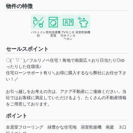
物件の特徴
バストイレ
室内洗濯機
TVモニタ
浴室乾燥機
別
置場
付きインタ
ーホン
セールスポイント
〇( ´ ▽ ` )／フルリノベ住宅！角地で南面広々おり日当たり◎ゆ
ったりした住環境♪
住宅ローンサポート有り＼お得に購入するなら弊社にお任せ下さ
い！／
お引っ越しをお考えの方は、アクア不動産にご連絡ください。当
社ではお客様に満足していただけるよう、たくさんの不動産情報
をご用意しております。
ポイント
全居室フローリング
緑豊かな住宅地
浴室乾燥機
南庭
３口