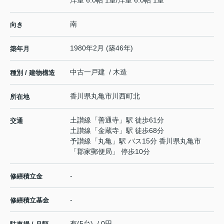
洋室 6.0帖 1室
/
洋室 6.0帖 1室
南
向き
1980年2月 (築46年)
築年月
中古一戸建 / 木造
種別 / 建物構造
香川県
丸亀市
川西町北
所在地
土讃線
「
善通寺
」駅 徒歩61分
交通
土讃線
「
金蔵寺
」駅 徒歩68分
予讃線
「
丸亀
」駅 バス15分 香川県丸亀市
「郡家郵便局」 停歩10分
-
修繕積立金
-
修繕積立基金
有(5台) / 0円