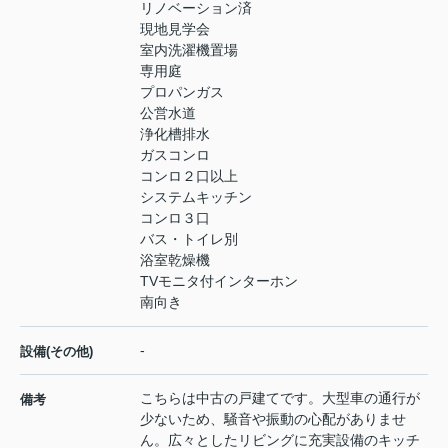
リノベーション済
現地見学会
室内洗濯機置場
専用庭
プロパンガス
公営水道
浄化槽排水
ガスコンロ
コンロ２口以上
システムキッチン
コンロ３口
バス・トイレ別
浴室乾燥機
TVモニタ付インターホン
南向き
-
設備(その他)
こちらは中古の戸建てです。大型車の通行が
備考
少ないため、騒音や振動の心配がありませ
ん。広々としたリビングに充実設備のキッチ