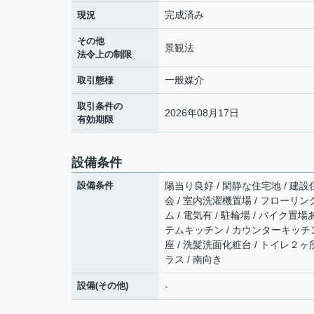
完成済み
現況
その他
景観法
法令上の制限
一般媒介
取引態様
取引条件の
2026年08月17日
有効期限
設備条件
設備条件
陽当り良好 / 閑静な住宅地 / 建設
会 / 室内洗濯機置場 / フローリング
ム / 電気有 / 駐輪場 / バイク置場
テムキッチン / カウンターキッチン 
座 / 洗髪洗面化粧台 / トイレ２ヶ所
ラス / 南向き
設備(その他)
-