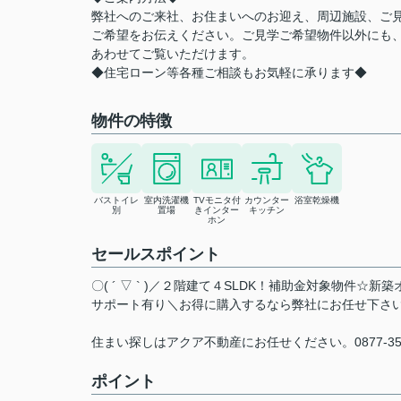
弊社へのご来社、お住まいへのお迎え、周辺施設、ご
ご希望をお伝えください。ご見学ご希望物件以外にも
あわせてご覧いただけます。
◆住宅ローン等各種ご相談もお気軽に承ります◆
物件の特徴
バストイレ
室内洗濯機
TVモニタ付
カウンター
浴室乾燥機
別
置場
きインター
キッチン
ホン
セールスポイント
〇( ´ ▽ ` )／２階建て４SLDK！補助金対象物
サポート有り＼お得に購入するなら弊社にお任せ下さ
住まい探しはアクア不動産にお任せください。0877-3
ポイント