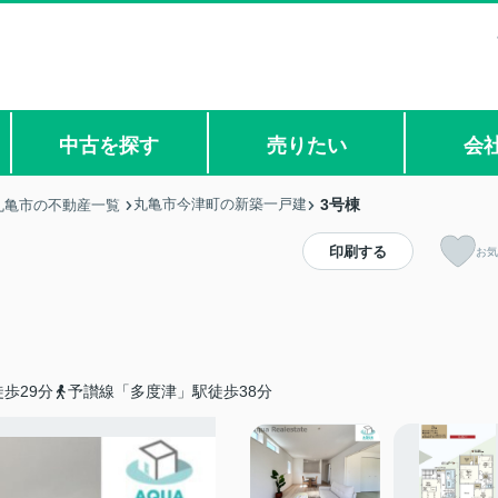
中古を探す
売りたい
会
丸亀市今津町の新築一戸建
3号棟
丸亀市の不動産一覧
印刷する
お気
歩29分
予讃線「多度津」駅徒歩38分