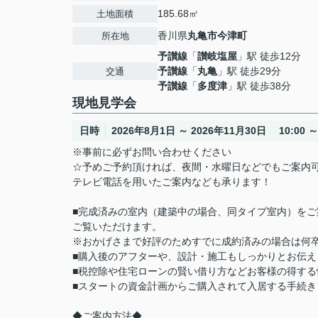
185.68㎡
土地面積
香川県
丸亀市
今津町
所在地
予讃線
「
讃岐塩屋
」駅 徒歩12分
予讃線
「
丸亀
」駅 徒歩29分
交通
予讃線
「
多度津
」駅 徒歩38分
現地見学会
日時
2026年8月1日 ～ 2026年11月30日 10:00 ～ 
※事前に必ずお問い合わせください
☆予めご予約頂ければ、夜間・水曜日などでもご案内
テレビ電話を用いたご案内なども承ります！
■完成済みの室内（建築中の場合、同タイプ室内）を
ご覧いただけます。
※おかげさまで好評のためすでに成約済みの場合は何
■購入後のアフターや、設計・施工もしっかりとお伝え
■税控除や住宅ローンの賢い借り方などお客様の得する
■スタートの資金計画からご購入されて入居する手続
◆ご案内方法◆