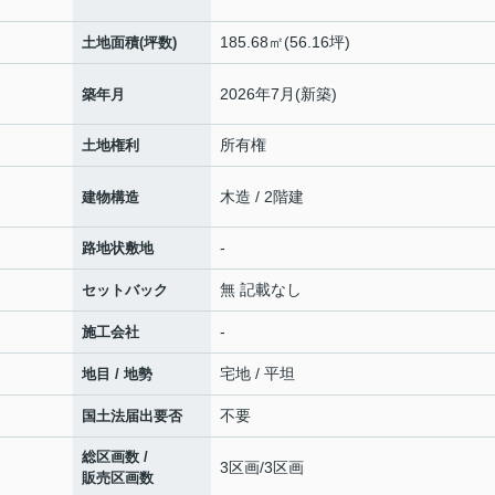
185.68㎡(56.16坪)
土地面積(坪数)
2026年7月(新築)
築年月
所有権
土地権利
木造 / 2階建
建物構造
-
路地状敷地
無 記載なし
セットバック
-
施工会社
宅地 / 平坦
地目 / 地勢
不要
国土法届出要否
総区画数 /
3区画/3区画
販売区画数