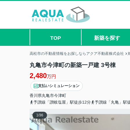
TOP
新築を探す
高松市の不動産情報をお探しならアクア不動産株式会社
丸亀市今津町の新築一戸建 3号棟
2,480
万円
支払いシミュレーション
香川県
丸亀市
今津町
予讃線「讃岐塩屋」駅徒歩12分
予讃線「丸亀」駅徒
1
/
36