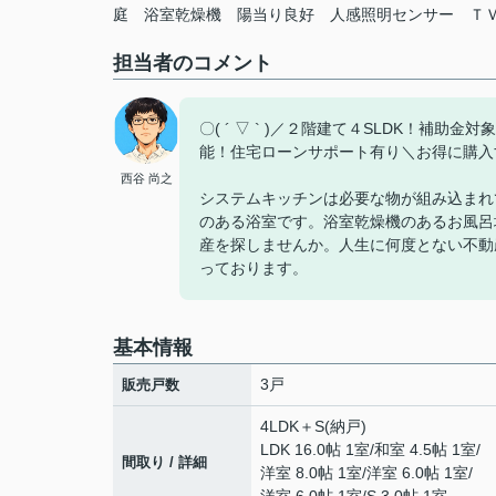
庭
浴室乾燥機
陽当り良好
人感照明センサー
Ｔ
担当者のコメント
〇( ´ ▽ ` )／２階建て４SLDK！
能！住宅ローンサポート有り＼お得に購入
西谷 尚之
システムキッチンは必要な物が組み込まれ
のある浴室です。浴室乾燥機のあるお風呂
産を探しませんか。人生に何度とない不動
っております。
基本情報
3戸
販売戸数
4LDK＋S(納戸)
LDK 16.0帖 1室
/
和室 4.5帖 1室
/
間取り / 詳細
洋室 8.0帖 1室
/
洋室 6.0帖 1室
/