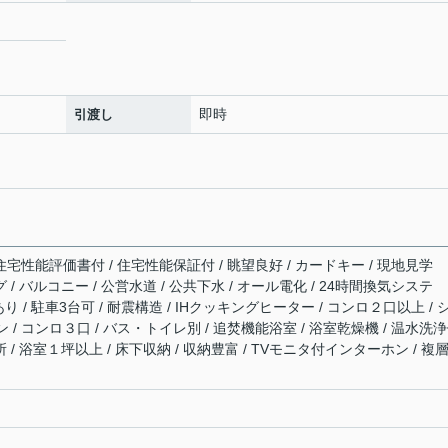
即時
引渡し
住宅性能評価書付 / 住宅性能保証付 / 眺望良好 / カードキー / 現地見学
 / バルコニー / 公営水道 / 公共下水 / オール電化 / 24時間換気システ
あり / 駐車3台可 / 耐震構造 / IHクッキングヒーター / コンロ２口以上 / 
/ コンロ３口 / バス・トイレ別 / 追焚機能浴室 / 浴室乾燥機 / 温水洗
 / 浴室１坪以上 / 床下収納 / 収納豊富 / TVモニタ付インターホン / 複