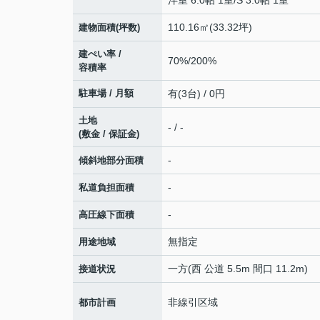
洋室 6.0帖 1室
/
S 3.0帖 1室
110.16㎡(33.32坪)
建物面積(坪数)
建ぺい率 /
70%/200%
容積率
駐車場 / 月額
有(3台) / 0円
土地
- / -
(敷金 / 保証金)
-
傾斜地部分面積
-
私道負担面積
-
高圧線下面積
無指定
用途地域
一方(西 公道 5.5m 間口 11.2m)
接道状況
非線引区域
都市計画