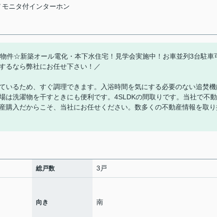
Ｖモニタ付インターホン
補助金対象物件☆新築オール電化・本下水住宅！見学会実施中！お車並列3台駐車
するなら弊社にお任せ下さい！／
ているため、すぐ調理できます。入浴時間を気にする必要のない追焚機
場は洗濯物を干すときにも便利です。4SLDKの間取りです。当社で不動
産購入だからこそ、当社にお任せください。数多くの不動産情報を取り
3戸
総戸数
南
向き