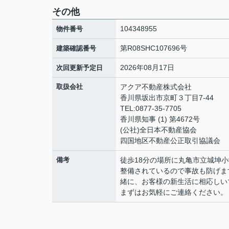
その他
104348955
物件番号
第R08SHC107696号
建築確認番号
2026年08月17日
次回更新予定日
取扱会社
アクア不動産株式会社
香川県坂出市京町３丁目7-44
TEL:0877-35-7705
香川県知事 (1) 第4672号
(公社)全日本不動産協会
四国地区不動産公正取引協議会
備考
徒歩18分の場所に丸亀市立城坤
整備されているので事故も防げま
緒に、お客様の新生活に相応しい
まずはお気軽にご連絡ください。