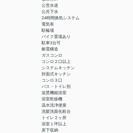
公営水道
公共下水
24時間換気システム
電気有
駐輪場
バイク置場あり
駐車3台可
耐震構造
ガスコンロ
コンロ２口以上
システムキッチン
対面式キッチン
コンロ３口
バス・トイレ別
追焚機能浴室
浴室乾燥機
温水洗浄便座
洗髪洗面化粧台
トイレ２ヶ所
浴室１坪以上
床下収納