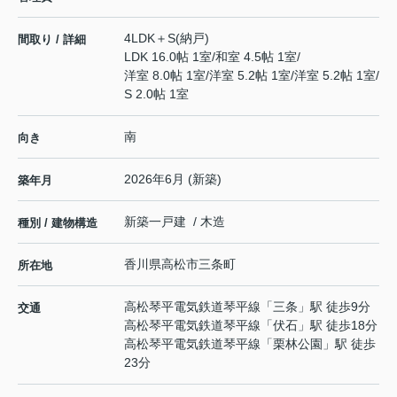
4LDK＋S(納戸)
間取り / 詳細
LDK 16.0帖 1室
/
和室 4.5帖 1室
/
洋室 8.0帖 1室
/
洋室 5.2帖 1室
/
洋室 5.2帖 1室
/
S 2.0帖 1室
南
向き
2026年6月 (新築)
築年月
新築一戸建 / 木造
種別 / 建物構造
香川県
高松市
三条町
所在地
高松琴平電気鉄道琴平線
「
三条
」駅 徒歩9分
交通
高松琴平電気鉄道琴平線
「
伏石
」駅 徒歩18分
高松琴平電気鉄道琴平線
「
栗林公園
」駅 徒歩
23分