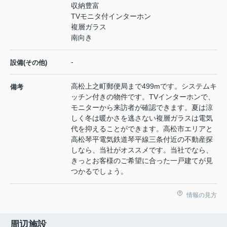
収納豊富
TVモニタ付インターホン
複層ガラス
南向き
-
設備(その他)
高松上之町郵便局まで499mです。システムキ
備考
ッチン付きの物件です。TVインターホンで、
モニターから来訪者が確認できます。夏は涼
しく冬は暖かさを逃さない複層ガラスは電気
代を抑えることができます。高松市エリアと
高松琴平電気鉄道琴平線三条付近の不動産探
しなら、当社がオススメです。当社でなら、
きっとお客様のご希望に合った一戸建てが見
つかるでしょう。
情報の見方
周辺施設