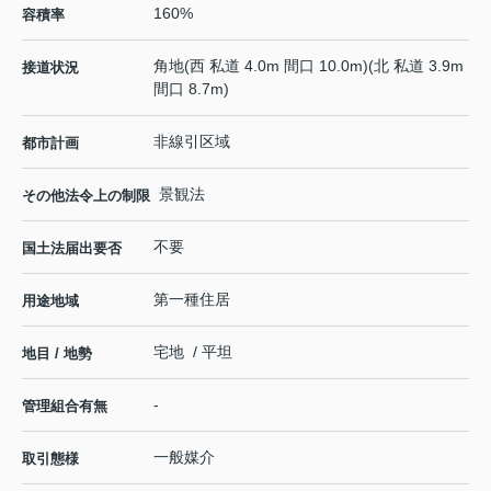
160%
容積率
角地(西 私道 4.0m 間口 10.0m)(北 私道 3.9m
接道状況
間口 8.7m)
非線引区域
都市計画
景観法
その他法令上の制限
不要
国土法届出要否
第一種住居
用途地域
宅地 / 平坦
地目 / 地勢
-
管理組合有無
一般媒介
取引態様