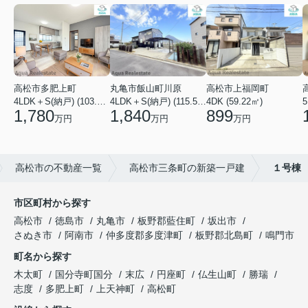
高松市多肥上町
丸亀市飯山町川原
高松市上福岡町
5
4LDK＋S(納戸) (103.51㎡)
4LDK＋S(納戸) (115.52㎡)
4DK (59.22㎡)
1,780
1,840
899
万円
万円
万円
高松市の不動産一覧
高松市三条町の新築一戸建
１号棟
市区町村から探す
高松市
徳島市
丸亀市
板野郡藍住町
坂出市
さぬき市
阿南市
仲多度郡多度津町
板野郡北島町
鳴門市
町名から探す
木太町
国分寺町国分
末広
円座町
仏生山町
勝瑞
志度
多肥上町
上天神町
高松町