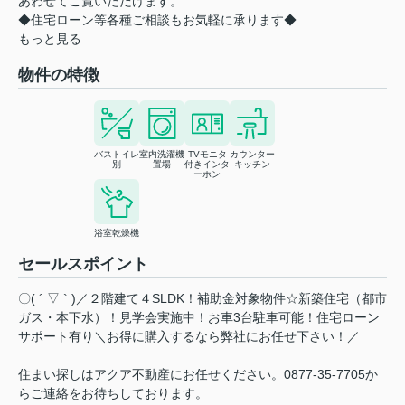
あわせてご覧いただけます。
◆住宅ローン等各種ご相談もお気軽に承ります◆
もっと見る
物件の特徴
バストイレ
室内洗濯機
TVモニタ
カウンター
別
置場
付きインタ
キッチン
ーホン
浴室乾燥機
セールスポイント
〇( ´ ▽ ` )／２階建て４SLDK！補助金対象物件☆新築住宅（都市
ガス・本下水）！見学会実施中！お車3台駐車可能！住宅ローン
サポート有り＼お得に購入するなら弊社にお任せ下さい！／
住まい探しはアクア不動産にお任せください。0877-35-7705か
らご連絡をお待ちしております。