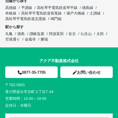
沿線から探す
高徳線
予讃線
高松琴平電気鉄道琴平線
徳島線
牟岐線
高松琴平電気鉄道長尾線
瀬戸大橋線
土讃線
高松琴平電気鉄道志度線
鳴門線
駅から探す
丸亀
徳島
讃岐塩屋
阿波富田
佐古
仏生山
太田
空港通り
金蔵寺
勝瑞
アクア不動産株式会社
0877-35-7705
お問い合わせ
〒762-0001
香川県坂出市京町３丁目7-44
営業時間：
10:00～18:00
定休日：
水曜日