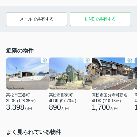
メールで共有する
LINEで共有する
近隣の物件
高松市三谷町
高松市郷東町
高松市国分寺町新名
4
3LDK (128.35㎡)
4LDK (97.70㎡)
4LDK (110.13㎡)
3,398
890
1,700
万円
万円
万円
よく見られている物件