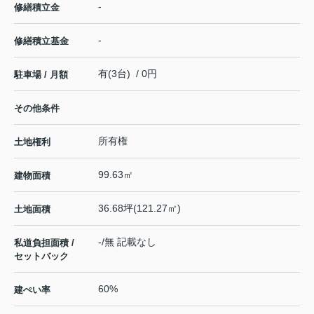
-
修繕積立金
-
修繕積立基金
有(3台) / 0円
駐車場 / 月額
その他条件
所有権
土地権利
99.63㎡
建物面積
36.68坪(121.27㎡)
土地面積
-/無 記載なし
私道負担面積 /
セットバック
60%
建ぺい率