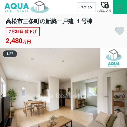
0
ログイン
お気に入り
高松市三条町の新築一戸建 １号棟
7月28日 値下げ
2,480
万円
1
/
37