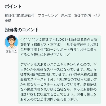
ポイント
建設住宅性能評価付
フローリング
浄水器
築２年以内
ベタ
基礎
担当者のコメント
〇( ´ ▽ ` )／２階建て４SLDK！補助金対象物件☆新
築住宅（都市ガス・本下水）！見学会実施中！お車3
台駐車可能！住宅ローンサポート有り＼お得に購入
西谷 尚之
するなら弊社にお任せ下さい！／
デザイン性のあるシステムキッチン付きなので、キ
ッチンがお洒落なスペースになっています。駅から
徒歩9分圏内に立地しています。99.63平米程の建物
面積でスペースも十分。4SLDKなので様々な使い方
が可能なサービスルームが付いています。多種多様
な不動産情報を取り扱う当社なら、きっとお客様の
住まい探しに役立てることでしょう。お引っ越しを
お考えの方は是非お問い合わせ下さい。