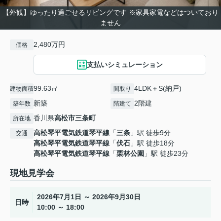
【外観】ゆったり過ごせるリビングです ※家具家電などはついており
ません
2,480万円
価格
支払いシミュレーション
99.63㎡
4LDK＋S(納戸)
建物面積
間取り
新築
2階建
築年数
階建て
香川県
高松市
三条町
所在地
高松琴平電気鉄道琴平線
「
三条
」駅 徒歩9分
交通
高松琴平電気鉄道琴平線
「
伏石
」駅 徒歩18分
高松琴平電気鉄道琴平線
「
栗林公園
」駅 徒歩23分
現地見学会
2026年7月1日 ～ 2026年9月30日
日時
10:00 ～ 18:00