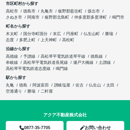
市区町村から探す
高松市
徳島市
丸亀市
板野郡藍住町
坂出市
さぬき市
阿南市
板野郡北島町
仲多度郡多度津町
鳴門市
町名から探す
木太町
国分寺町国分
末広
円座町
仏生山町
勝瑞
志度
多肥上町
上天神町
高松町
沿線から探す
高徳線
予讃線
高松琴平電気鉄道琴平線
徳島線
牟岐線
高松琴平電気鉄道長尾線
瀬戸大橋線
土讃線
高松琴平電気鉄道志度線
鳴門線
駅から探す
丸亀
徳島
阿波富田
讃岐塩屋
佐古
仏生山
太田
空港通り
勝瑞
二軒屋
アクア不動産株式会社
0877-35-7705
お問い合わせ