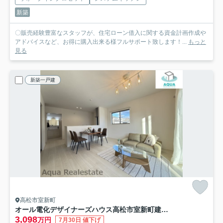
新築
〇販売経験豊富なスタッフが、住宅ローン借入に関する資金計画作成や
アドバイスなど、お得に購入出来る様フルサポート致します！...
もっと
見る
新築一戸建
高松市室新町
オール電化デザイナーズハウス高松市室新町建売①
3,098
万円
7月30日 値下げ