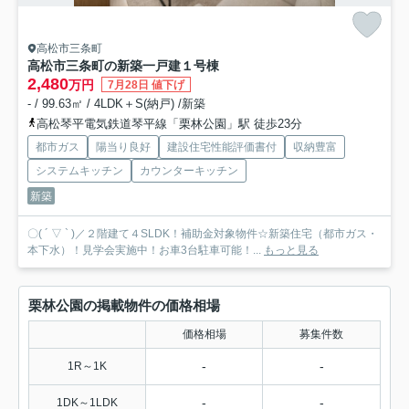
高松市三条町
高松市三条町の新築一戸建
１号棟
2,480
万円
7月28日 値下げ
- / 99.63㎡ / 4LDK＋S(納戸) /新築
高松琴平電気鉄道琴平線「栗林公園」駅 徒歩23分
都市ガス
陽当り良好
建設住宅性能評価書付
収納豊富
システムキッチン
カウンターキッチン
新築
〇( ´ ▽ ` )／２階建て４SLDK！補助金対象物件☆新築住宅（都市ガス・
本下水）！見学会実施中！お車3台駐車可能！...
もっと見る
栗林公園の掲載物件の価格相場
価格相場
募集件数
-
-
1R～1K
-
-
1DK～1LDK