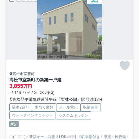
高松市室新町
高松市室新町の新築一戸建
3,855
万円
- / 146.77㎡ / 3LDK /予定
高松琴平電気鉄道琴平線「栗林公園」駅 徒歩12分
駐車2台可
陽当り良好
オール電化
収納豊富
ウォークインクロゼット
システムキッチン
新築
〇( ´ ▽ ` )／新築オール電化３LDK☆街中で駐車場付き！限定１棟販売！