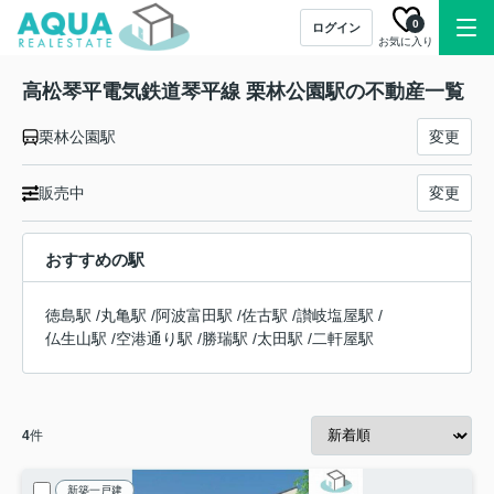
0
ログイン
お気に入り
高松琴平電気鉄道琴平線 栗林公園駅の不動産一覧
栗林公園駅
変更
販売中
変更
おすすめの駅
徳島駅
/
丸亀駅
/
阿波富田駅
/
佐古駅
/
讃岐塩屋駅
/
仏生山駅
/
空港通り駅
/
勝瑞駅
/
太田駅
/
二軒屋駅
4
件
新築一戸建