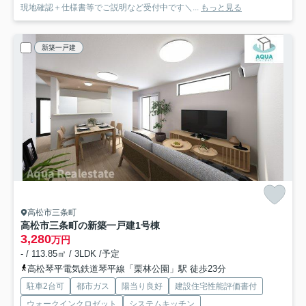
現地確認＋仕様書等でご説明など受付中です＼...
もっと見る
新築一戸建
高松市三条町
高松市三条町の新築一戸建
1号棟
3,280
万円
- / 113.85㎡ / 3LDK /予定
高松琴平電気鉄道琴平線「栗林公園」駅 徒歩23分
駐車2台可
都市ガス
陽当り良好
建設住宅性能評価書付
ウォークインクロゼット
システムキッチン