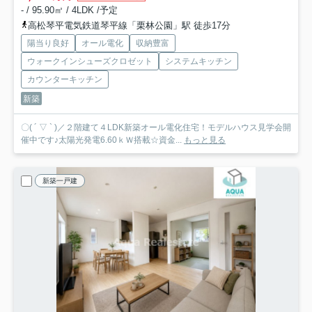
- / 95.90㎡ / 4LDK /予定
高松琴平電気鉄道琴平線「栗林公園」駅 徒歩17分
陽当り良好
オール電化
収納豊富
ウォークインシューズクロゼット
システムキッチン
カウンターキッチン
新築
〇( ´ ▽ ` )／２階建て４LDK新築オール電化住宅！モデルハウス見学会開
催中です♪太陽光発電6.60ｋＷ搭載☆資金...
もっと見る
新築一戸建