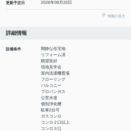
2026年08月20日
更新予定日
情報の見方
詳細情報
閑静な住宅地
設備条件
リフォーム済
眺望良好
現地見学会
室内洗濯機置場
フローリング
バルコニー
プロパンガス
公営水道
個別浄化槽
駐車2台可
ガスコンロ
コンロ２口以上
コンロ３口