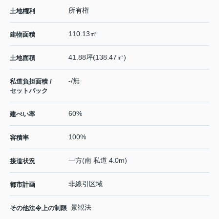
所有権
土地権利
110.13㎡
建物面積
41.88坪(138.47㎡)
土地面積
-/無
私道負担面積 /
セットバック
60%
建ぺい率
100%
容積率
一方(南 私道 4.0m)
接道状況
非線引区域
都市計画
景観法
その他法令上の制限