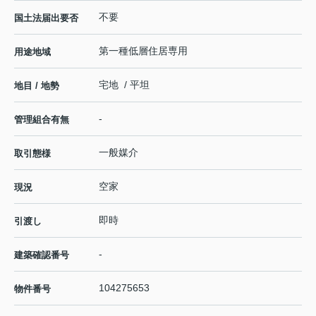
不要
国土法届出要否
第一種低層住居専用
用途地域
宅地 / 平坦
地目 / 地勢
-
管理組合有無
一般媒介
取引態様
空家
現況
即時
引渡し
-
建築確認番号
104275653
物件番号