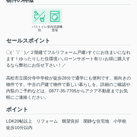
物件の特徴
バストイレ
室内洗濯機
別
置場
セールスポイント
〇( ´ ▽ ` )／２階建てフルリフォーム戸建♪すぐにお住まいになれ
ます！ゆったりした住環境♪＼ローンサポート有り♪お得に購入す
るなら弊社にお任せ下さい！／
高松市立国分寺中学校が徒歩28分で通学にも便利です。南向きの
物件です。中古の戸建て物件で新しい暮らしを。詳細のご確認や
内覧のご予約などは、0877-35-7705からアクア不動産までお気
軽にご連絡ください。
ポイント
LDK20帖以上
リフォーム
眺望良好
閑静な住宅地
小学校
徒歩10分以内