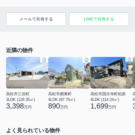
メールで共有する
LINEで共有する
近隣の物件
高松市国分寺町柏原
高松市三谷町
高松市郷東町
4LDK (114.24㎡)
3LDK (128.35㎡)
4LDK (97.70㎡)
4
1,699
3,398
890
万円
万円
万円
よく見られている物件