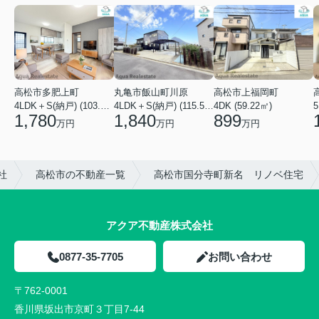
高松市多肥上町
丸亀市飯山町川原
高松市上福岡町
5
4LDK＋S(納戸) (103.51㎡)
4LDK＋S(納戸) (115.52㎡)
4DK (59.22㎡)
1,780
1,840
899
万円
万円
万円
社
高松市の不動産一覧
高松市国分寺町新名 リノベ住宅
アクア不動産株式会社
0877-35-7705
お問い合わせ
〒762-0001
香川県坂出市京町３丁目7-44