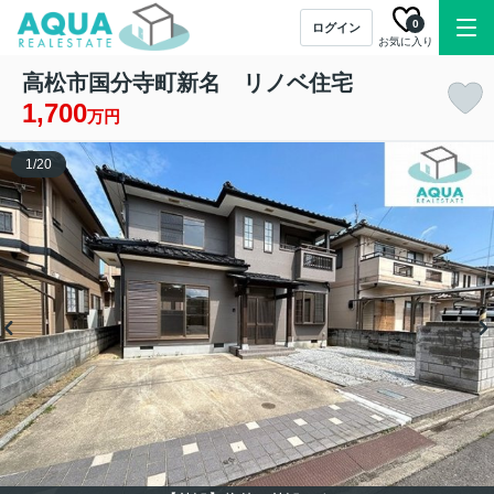
0
ログイン
お気に入り
高松市国分寺町新名 リノベ住宅
1,700
万円
1
/
20