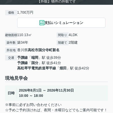
【外観】物件の外観です
1,700万円
価格
支払いシミュレーション
110.13㎡
4LDK
建物面積
間取り
築34年
2階建
築年数
階建て
香川県
高松市
国分寺町新名
所在地
予讃線
「
端岡
」駅 徒歩39分
交通
予讃線
「
国分
」駅 徒歩41分
高松琴平電気鉄道琴平線
「
畑田
」駅 徒歩42分
現地見学会
2026年8月1日 ～ 2026年11月30日
日時
10:00 ～ 18:00
※事前に必ずお問い合わせください
☆予めご予約頂ければ、夜間・水曜日などでもご案内可能です！