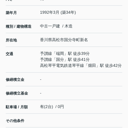
1992年3月 (築34年)
築年月
中古一戸建 / 木造
種別 / 建物構造
香川県
高松市
国分寺町新名
所在地
予讃線
「
端岡
」駅 徒歩39分
交通
予讃線
「
国分
」駅 徒歩41分
高松琴平電気鉄道琴平線
「
畑田
」駅 徒歩42分
-
修繕積立金
-
修繕積立基金
有(2台) / 0円
駐車場 / 月額
その他条件