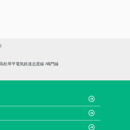
市
高松琴平電気鉄道志度線
鳴門線