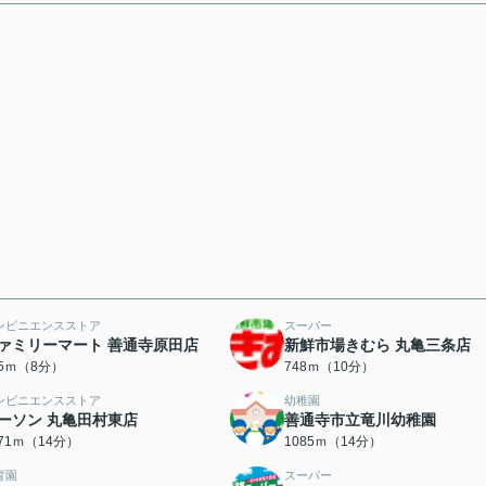
ンビニエンスストア
スーパー
ァミリーマート 善通寺原田店
新鮮市場きむら 丸亀三条店
95ｍ（8分）
748ｍ（10分）
ンビニエンスストア
幼稚園
ーソン 丸亀田村東店
善通寺市立竜川幼稚園
071ｍ（14分）
1085ｍ（14分）
育園
スーパー