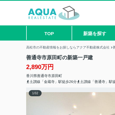
TOP
新築を探す
高松市の不動産情報をお探しならアクア不動産株式会社
善通寺市原田町の新築一戸建
2,890万円
香川県
善通寺市
原田町
土讃線「金蔵寺」駅徒歩26分
土讃線「善通寺」駅徒
1
/
32