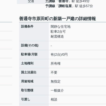
土讃線
「
善通寺
」駅 徒歩49分
交通
予讃線
「
讃岐塩屋
」駅 徒歩57分
善通寺市原田町の新築一戸建の詳細情報
設備条件
閑静な住宅地
駐車2台可
耐震構造
設備(その他)
-
駐車場/月額
有(2台)/0円
土地権利
所有権
国土法届出
不要
用途地域
無指定
取引態様
一般媒介
引渡し
相談