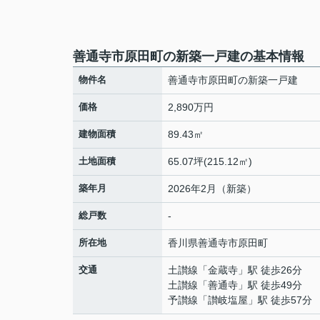
善通寺市原田町の新築一戸建の基本情報
物件名
善通寺市原田町の新築一戸建
価格
2,890万円
建物面積
89.43㎡
土地面積
65.07坪(215.12㎡)
築年月
2026年2月（新築）
総戸数
-
所在地
香川県
善通寺市
原田町
交通
土讃線
「
金蔵寺
」駅 徒歩26分
土讃線
「
善通寺
」駅 徒歩49分
予讃線
「
讃岐塩屋
」駅 徒歩57分