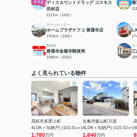
ディスカウントドラッグ コスモス
善
田村店
1
1113ｍ（14分）
ホームセンター
デ
ホームプラザナフコ 善通寺店
L
1518ｍ（19分）
1
郵便局
デ
善通寺金蔵寺郵便局
三
1940ｍ（25分）
2
よく見られている物件
高松市多肥上町
丸亀市飯山町川原
4LDK＋S(納戸) (103.51㎡)
4LDK＋S(納戸) (115.52㎡)
4
1,780
1,840
8
万円
万円