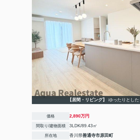
【居間・リビング】
ゆったりとした
2,890万円
価格
3LDK/89.43㎡
間取り/建物面積
香川県
善通寺市
原田町
所在地