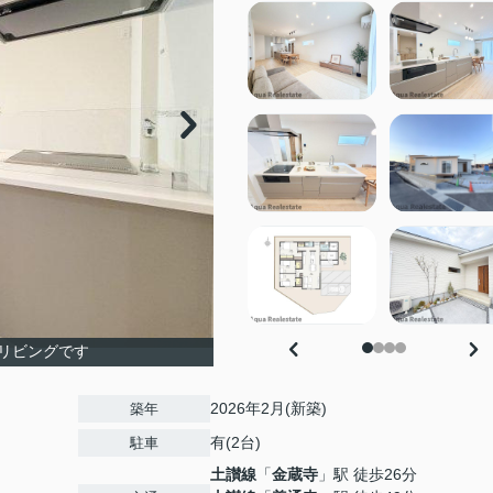
リビングです
2026年2月(新築)
築年
有(2台)
駐車
土讃線
「
金蔵寺
」駅 徒歩26分