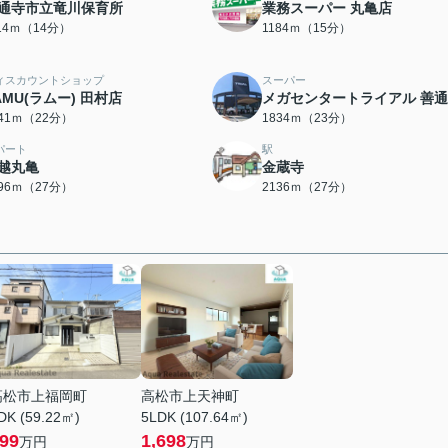
通寺市立竜川保育所
業務スーパー 丸亀店
114ｍ（14分）
1184ｍ（15分）
ィスカウントショップ
スーパー
AMU(ラムー) 田村店
メガセンタートライアル 善
741ｍ（22分）
1834ｍ（23分）
パート
駅
越丸亀
金蔵寺
096ｍ（27分）
2136ｍ（27分）
高松市上福岡町
高松市上天神町
DK (59.22㎡)
5LDK (107.64㎡)
99
1,698
万円
万円