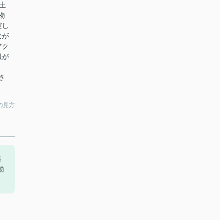
土
物
実し
なが
アク
報が
、
さ
の見方
築
動