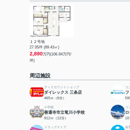
１２号地
27.05坪 (89.43㎡)
2,890
万円(106.84万円/
坪)
周辺施設
ディスカウントショップ
コ
ダイレックス 三条店
フ
465ｍ（6分）
5
小学校
コ
善通寺市立竜川小学校
ロ
912ｍ（12分）
1
ドラッグストア
保