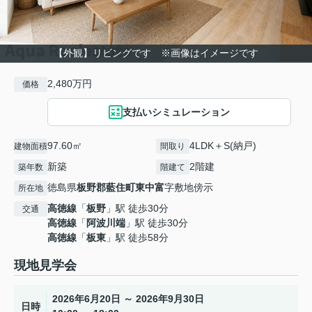
【外観】リビングです ※画像はイメージです
2,480万円
価格
支払いシミュレーション
97.60㎡
4LDK＋S(納戸)
建物面積
間取り
新築
2階建
築年数
階建て
徳島県
板野郡藍住町
東中富
字敷地傍示
所在地
高徳線
「
板野
」駅 徒歩30分
交通
高徳線
「
阿波川端
」駅 徒歩30分
高徳線
「
板東
」駅 徒歩58分
現地見学会
2026年6月20日 ～ 2026年9月30日
日時