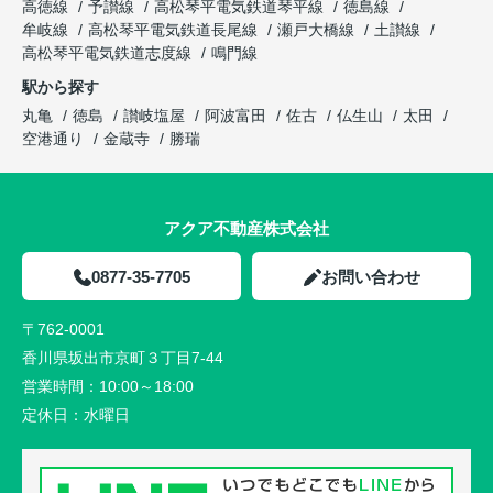
高徳線
予讃線
高松琴平電気鉄道琴平線
徳島線
牟岐線
高松琴平電気鉄道長尾線
瀬戸大橋線
土讃線
高松琴平電気鉄道志度線
鳴門線
駅から探す
丸亀
徳島
讃岐塩屋
阿波富田
佐古
仏生山
太田
空港通り
金蔵寺
勝瑞
アクア不動産株式会社
0877-35-7705
お問い合わせ
〒762-0001
香川県坂出市京町３丁目7-44
営業時間：
10:00～18:00
定休日：
水曜日