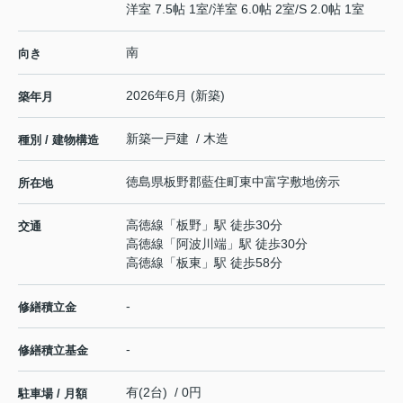
洋室 7.5帖 1室
/
洋室 6.0帖 2室
/
S 2.0帖 1室
南
向き
2026年6月 (新築)
築年月
新築一戸建 / 木造
種別 / 建物構造
徳島県
板野郡藍住町
東中富
字敷地傍示
所在地
高徳線
「
板野
」駅 徒歩30分
交通
高徳線
「
阿波川端
」駅 徒歩30分
高徳線
「
板東
」駅 徒歩58分
-
修繕積立金
-
修繕積立基金
有(2台) / 0円
駐車場 / 月額