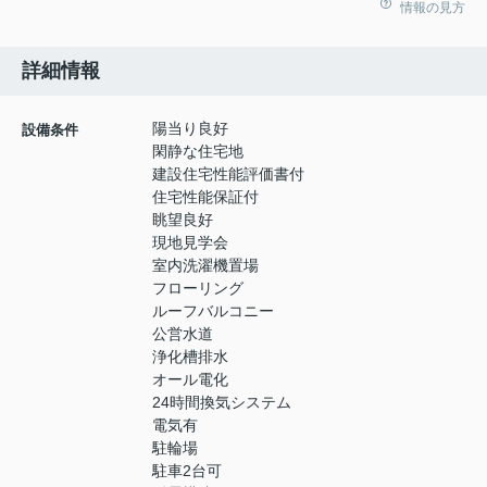
情報の見方
詳細情報
陽当り良好
設備条件
閑静な住宅地
建設住宅性能評価書付
住宅性能保証付
眺望良好
現地見学会
室内洗濯機置場
フローリング
ルーフバルコニー
公営水道
浄化槽排水
オール電化
24時間換気システム
電気有
駐輪場
駐車2台可