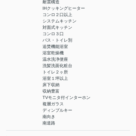
耐震構造
IHクッキングヒーター
コンロ２口以上
システムキッチン
対面式キッチン
コンロ３口
バス・トイレ別
追焚機能浴室
浴室乾燥機
温水洗浄便座
洗髪洗面化粧台
トイレ２ヶ所
浴室１坪以上
床下収納
収納豊富
TVモニタ付インターホン
複層ガラス
ディンプルキー
南向き
南道路