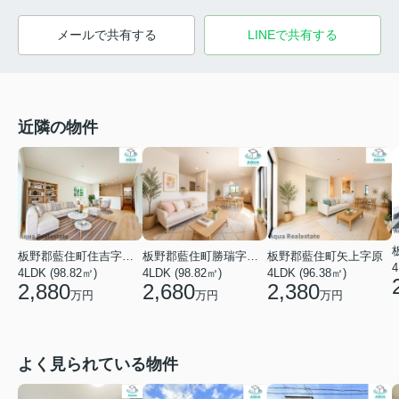
メールで共有する
LINEで共有する
近隣の物件
板野郡藍住町住吉字藤ノ木
板野郡藍住町勝瑞字幸島
板野郡藍住町矢上字原
4
4LDK (98.82㎡)
4LDK (98.82㎡)
4LDK (96.38㎡)
2,880
2,680
2,380
万円
万円
万円
よく見られている物件