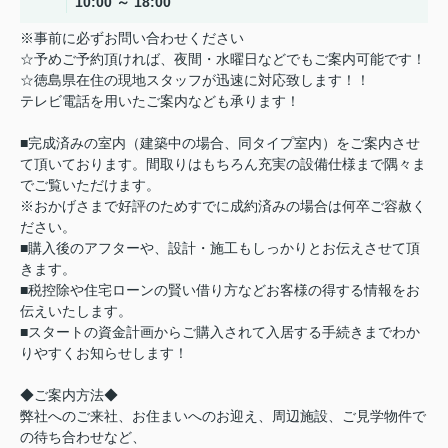
10:00 ～ 18:00
※事前に必ずお問い合わせください
☆予めご予約頂ければ、夜間・水曜日などでもご案内可能です！
☆徳島県在住の現地スタッフが迅速に対応致します！！
テレビ電話を用いたご案内なども承ります！
■完成済みの室内（建築中の場合、同タイプ室内）をご案内させ
て頂いております。間取りはもちろん充実の設備仕様まで隅々ま
でご覧いただけます。
※おかげさまで好評のためすでに成約済みの場合は何卒ご容赦く
ださい。
■購入後のアフターや、設計・施工もしっかりとお伝えさせて頂
きます。
■税控除や住宅ローンの賢い借り方などお客様の得する情報をお
伝えいたします。
■スタートの資金計画からご購入されて入居する手続きまでわか
りやすくお知らせします！
◆ご案内方法◆
弊社へのご来社、お住まいへのお迎え、周辺施設、ご見学物件で
の待ち合わせなど、