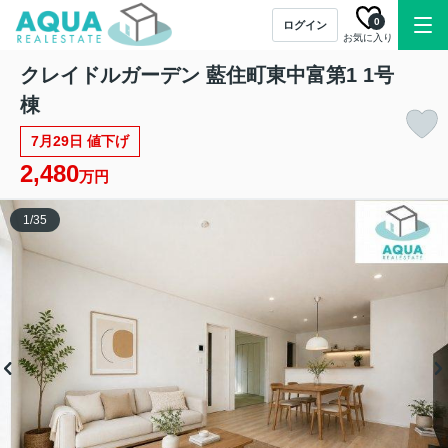
0
ログイン
お気に入り
クレイドルガーデン 藍住町東中富第1 1号
棟
7月29日 値下げ
2,480
万円
1
/
35