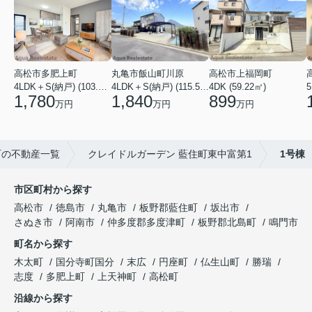
高松市多肥上町
丸亀市飯山町川原
高松市上福岡町
5
4LDK＋S(納戸) (103.51㎡)
4LDK＋S(納戸) (115.52㎡)
4DK (59.22㎡)
1,780
1,840
899
万円
万円
万円
町の不動産一覧
クレイドルガーデン 藍住町東中富第1
1号棟
市区町村から探す
高松市
徳島市
丸亀市
板野郡藍住町
坂出市
さぬき市
阿南市
仲多度郡多度津町
板野郡北島町
鳴門市
町名から探す
木太町
国分寺町国分
末広
円座町
仏生山町
勝瑞
志度
多肥上町
上天神町
高松町
沿線から探す