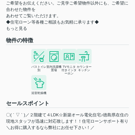
ご希望をお伝えください。ご見学ご希望物件以外にも、ご希望に
合わせた物件を
あわせてご覧いただけます。
◆住宅ローン等各種ご相談もお気軽に承ります◆
もっと見る
物件の特徴
バストイレ
室内洗濯機
TVモニタ
カウンター
別
置場
付きインタ
キッチン
ーホン
浴室乾燥機
セールスポイント
〇( ´ ▽ ` )／２階建て４LDK☆新築オール電化住宅♪徳島県在住の
現地スタッフが迅速に対応致します！！住宅ローンサポート有り
＼お得に購入するなら弊社にお任せ下さい！／