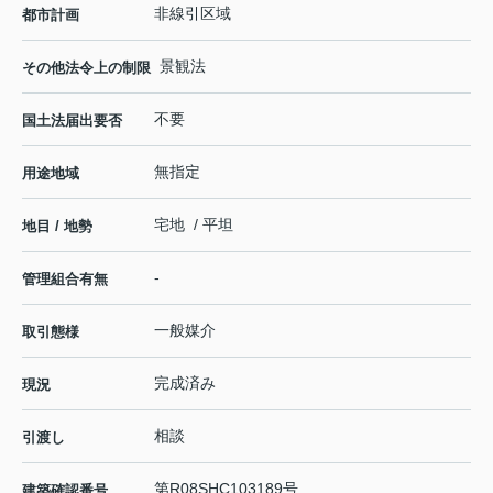
非線引区域
都市計画
景観法
その他法令上の制限
不要
国土法届出要否
無指定
用途地域
宅地 / 平坦
地目 / 地勢
-
管理組合有無
一般媒介
取引態様
完成済み
現況
相談
引渡し
第R08SHC103189号
建築確認番号