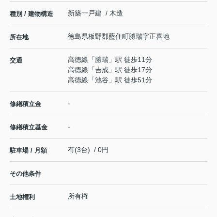
新築一戸建 / 木造
種別 / 建物構造
徳島県
板野郡藍住町
勝瑞
字正喜地
所在地
高徳線
「
勝瑞
」駅 徒歩11分
交通
高徳線
「
吉成
」駅 徒歩17分
高徳線
「
池谷
」駅 徒歩51分
-
修繕積立金
-
修繕積立基金
有(3台) / 0円
駐車場 / 月額
その他条件
所有権
土地権利