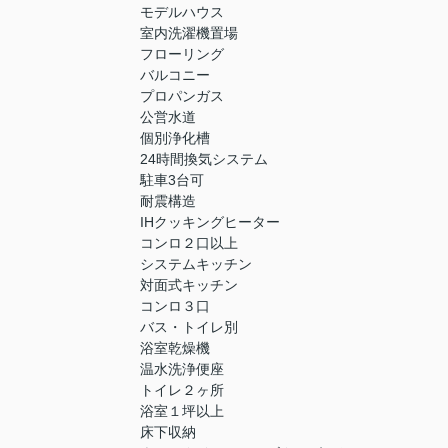
モデルハウス
室内洗濯機置場
フローリング
バルコニー
プロパンガス
公営水道
個別浄化槽
24時間換気システム
駐車3台可
耐震構造
IHクッキングヒーター
コンロ２口以上
システムキッチン
対面式キッチン
コンロ３口
バス・トイレ別
浴室乾燥機
温水洗浄便座
トイレ２ヶ所
浴室１坪以上
床下収納