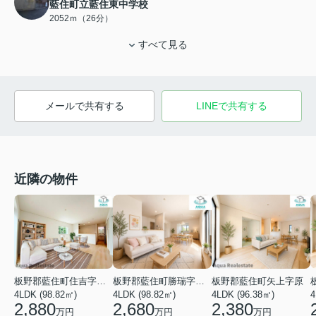
藍住町立藍住東中学校
2052ｍ（26分）
すべて見る
メールで共有する
LINEで共有する
近隣の物件
板野郡藍住町住吉字藤ノ木
板野郡藍住町勝瑞字幸島
板野郡藍住町矢上字原
4LDK (98.82㎡)
4LDK (98.82㎡)
4LDK (96.38㎡)
4
2,880
2,680
2,380
万円
万円
万円