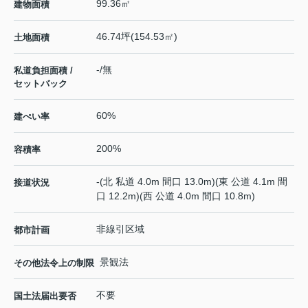
99.36㎡
建物面積
46.74坪(154.53㎡)
土地面積
-/無
私道負担面積 /
セットバック
60%
建ぺい率
200%
容積率
-(北 私道 4.0m 間口 13.0m)(東 公道 4.1m 間
接道状況
口 12.2m)(西 公道 4.0m 間口 10.8m)
非線引区域
都市計画
景観法
その他法令上の制限
不要
国土法届出要否