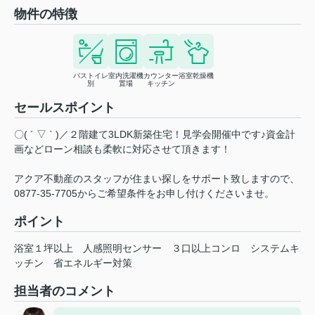
物件の特徴
バストイレ
室内洗濯機
カウンター
浴室乾燥機
別
置場
キッチン
セールスポイント
〇( ´ ▽ ` )／２階建て3LDK新築住宅！見学会開催中です♪資金計
画などローン相談も柔軟に対応させて頂きます！
アクア不動産のスタッフが住まい探しをサポート致しますので、
0877-35-7705からご希望条件をお申し付けくださいませ。
ポイント
浴室１坪以上
人感照明センサー
３口以上コンロ
システムキ
ッチン
省エネルギー対策
担当者のコメント