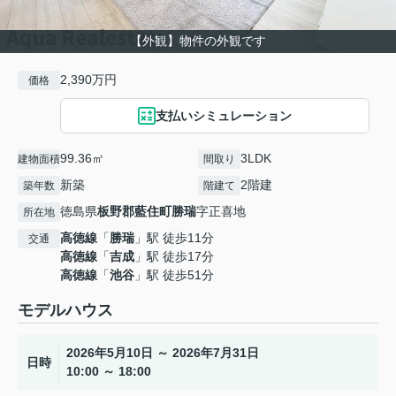
【外観】物件の外観です
2,390万円
価格
支払いシミュレーション
99.36㎡
3LDK
建物面積
間取り
新築
2階建
築年数
階建て
徳島県
板野郡藍住町
勝瑞
字正喜地
所在地
高徳線
「
勝瑞
」駅 徒歩11分
交通
高徳線
「
吉成
」駅 徒歩17分
高徳線
「
池谷
」駅 徒歩51分
モデルハウス
2026年5月10日 ～ 2026年7月31日
日時
10:00 ～ 18:00