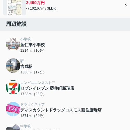
2,490万円
- / 102.67㎡ / 3LDK
周辺施設
小学校
藍住東小学校
1214ｍ（16分）
駅
吉成駅
1336ｍ（17分）
コンビニエンスストア
セブンイレブン 藍住町勝瑞店
1723ｍ（22分）
ドラッグストア
ディスカウントドラッグコスモス藍住勝瑞店
1871ｍ（24分）
中学校