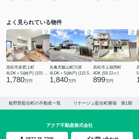
よく見られている物件
高松市多肥上町
丸亀市飯山町川原
高松市上福岡町
5
4LDK＋S(納戸) (103.51㎡)
4LDK＋S(納戸) (115.52㎡)
4DK (59.22㎡)
1,780
1,840
899
万円
万円
万円
板野郡藍住町の不動産一覧
リナージュ藍住町勝瑞 第1期
アクア不動産株式会社
0877-35-7705
お問い合わせ