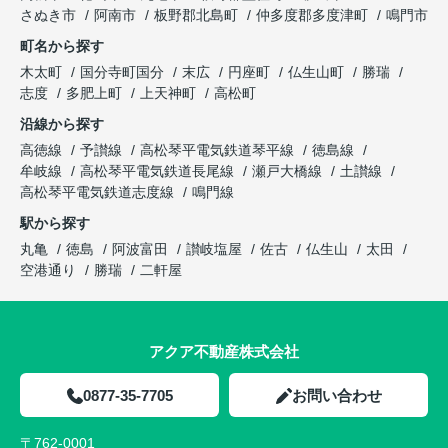
さぬき市
阿南市
板野郡北島町
仲多度郡多度津町
鳴門市
町名から探す
木太町
国分寺町国分
末広
円座町
仏生山町
勝瑞
志度
多肥上町
上天神町
高松町
沿線から探す
高徳線
予讃線
高松琴平電気鉄道琴平線
徳島線
牟岐線
高松琴平電気鉄道長尾線
瀬戸大橋線
土讃線
高松琴平電気鉄道志度線
鳴門線
駅から探す
丸亀
徳島
阿波富田
讃岐塩屋
佐古
仏生山
太田
空港通り
勝瑞
二軒屋
アクア不動産株式会社
0877-35-7705
お問い合わせ
〒762-0001