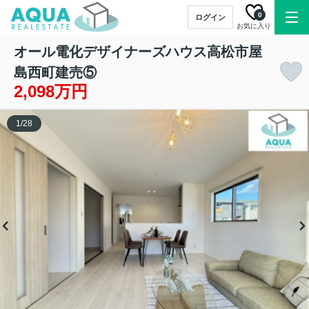
0
ログイン
お気に入り
オール電化デザイナーズハウス高松市屋
島西町建売⑤
2,098万円
1
/
28