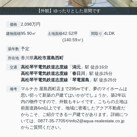
【外観】ゆったりとした居間です
2,098万円
価格
95.90㎡
42.52坪
4LDK
建物面積
土地面積
間取り
(140.59㎡)
予定
築年数
香川県
高松市
屋島西町
所在地
高松琴平電気鉄道志度線
「
潟元
」駅 徒歩16分
交通
高松琴平電気鉄道志度線
「
春日川
」駅 徒歩25分
高松琴平電気鉄道志度線
「
琴電屋島
」駅 徒歩25分
マルナカ 屋島西町店まで295mです。夢のマイホームは
備考
思い切って新築の戸建てはいかがでしょうか。築2年以
内の物件ですので、外観もキレイです。こちらの土地は
前面道路6m以上です。地域に密着したアクア不動産だ
からこそ、ご紹介できる一戸建てがあります。詳細につ
いては、0877-35-7705やinfo2@aqua-realestate.co.jp
からご質問ください。