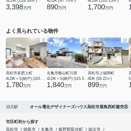
4
3LDK (128.35㎡)
4LDK (97.70㎡)
4LDK (110.13㎡)
3,398
890
1,700
万円
万円
万円
よく見られている物件
高松市多肥上町
丸亀市飯山町川原
高松市上福岡町
4LDK＋S(納戸) (103.51㎡)
4LDK＋S(納戸) (115.52㎡)
4DK (59.22㎡)
5
1,780
1,840
899
万円
万円
万円
潟元駅
オール電化デザイナーズハウス高松市屋島西町建売⑤
市区町村から探す
高松市
徳島市
丸亀市
板野郡藍住町
坂出市