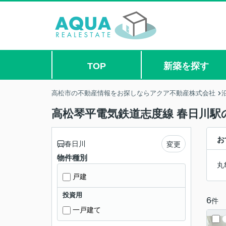
TOP
新築を探す
高松市の不動産情報をお探しならアクア不動産株式会社
高松琴平電気鉄道志度線 春日川駅
お
春日川
変更
物件種別
丸
戸建
投資用
6
件
一戸建て