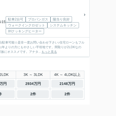
駐車2台可
プロパンガス
陽当り良好
歩15
ウォークインクロゼット
システムキッチン
IHクッキングヒーター
場２台駐車可能☆是非一度お問い合わせ下さい♪住宅ローンもフル
にオススメです。アナタ...
もっと見る
2LDK
3K ～ 3LDK
4K ～ 4LDK以上
5万円
2934万円
2148万円
件
2件
2件