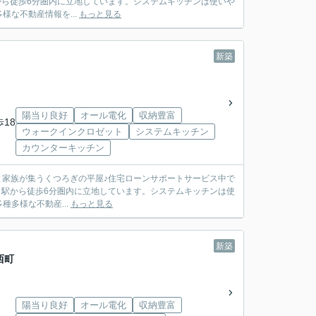
な不動産情報を...
もっと見る
新築
陽当り良好
オール電化
収納豊富
歩18
ウォークインクロゼット
システムキッチン
カウンターキッチン
に自然と家族が集うくつろぎの平屋♪住宅ローンサポートサービス中で
多様な不動産...
もっと見る
新築
西町
陽当り良好
オール電化
収納豊富