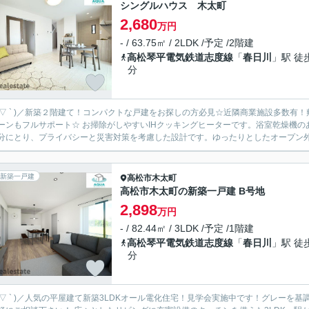
シングルハウス 木太町
2,680
万円
- / 63.75㎡ / 2LDK /予定 /2階建
高松琴平電気鉄道志度線
「
春日川
」駅 徒
分
 ´ ▽ ` )／新築２階建て！コンパクトな戸建をお探しの方必見☆近隣商業施設多数
お掃除がしやすいIHクッキングヒーターです。浴室乾燥機のあるお風呂場は洗濯物を干すときにも便利です。家同士の間隔
分にとり、プライバシーと災害対策を考慮した設計です。ゆったりとしたオープン外構
新築一戸建
高松市
木太町
高松市木太町の新築一戸建 B号地
2,898
万円
- / 82.44㎡ / 3LDK /予定 /1階建
高松琴平電気鉄道志度線
「
春日川
」駅 徒
分
 ´ ▽ ` )／人気の平屋建て新築3LDKオール電化住宅！見学会実施中です！グレー