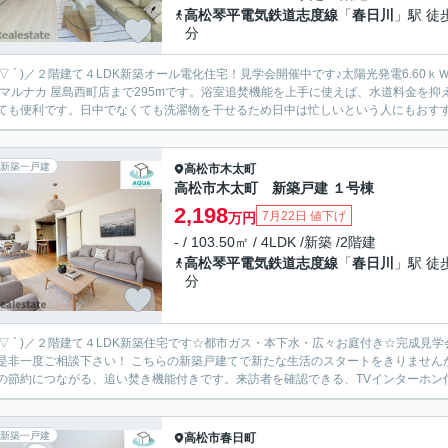
高松琴平電気鉄道志度線
「
春日川
」駅 徒
分
 ´ ▽ ` )／２階建て４LDK新築オール電化住宅！見学会開催中です♪太陽光発電6.
ても便利です。日中でなくても洗濯物を干せるため日中は忙しいという人にもおすすめ
新築一戸建
高松市
木太町
高松市木太町 新築戸建 １号棟
2,198
7月22日 値下げ
万円
- / 103.50㎡ / 4LDK /新築 /2階建
高松琴平電気鉄道志度線
「
春日川
」駅 徒
分
 ´ ▽ ` )／２階建て４LDK新築住宅です☆都市ガス・本下水・広々お庭付き☆完
い！ こちらの新築戸建てで新たな生活のスタートをきりませんか。クロゼットは2ヶ所もあり、たっぷりと収納できます。水
の節約につながる、追い焚き機能付きです。来訪者を確認できる、TVインターホン付
新築一戸建
高松市
春日町