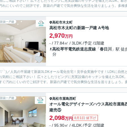
としたリビングに充実設備のキッチンを備えた3LDK。駅から徒歩6分圏内に立地しています。システムキッチンは使いや
汚れにくいのでご好評です。新築の戸建てで気分爽快な生活を送りましょう。多種多様
新築一戸建
高松市
木太町
高松市木太町の新築一戸建 A号地
2,970
万円
- / 77.84㎡ / 3LDK /予定 /1階建
高松琴平電気鉄道志度線
「
春日川
」駅 徒
分
 ´ ▽ ` )／人気の平屋建て新築3LDKオール電化住宅！見学会実施中です！LDK
！ 広々としたリビングに充実設備のキッチンを備えた3LDK。駅から徒歩6分圏内に立地しています。システムキッチンは使
すく汚れにくいのでご好評です。新築の戸建てで気分爽快な生活を送りましょう。多種
新築一戸建
高松市
屋島西町
オール電化デザイナーズハウス高松市屋島
建売⑤
2,098
8月1日 値下げ
万円
- / 95.90㎡ / 4LDK /予定 /2階建