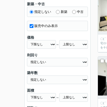
新築・中古
指定しない
新築
中古
販売中のみ表示
価格
〇(
宅ローンもフルサポート☆ 
～
を十
利回り
築年数
面積
～
〇(