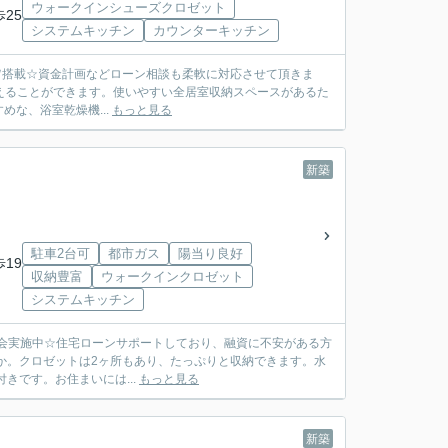
ウォークインシューズクロゼット
歩25
システムキッチン
カウンターキッチン
60ｋＷ搭載☆資金計画などローン相談も柔軟に対応させて頂きま
な、浴室乾燥機...
もっと見る
新築
駐車2台可
都市ガス
陽当り良好
歩19
収納豊富
ウォークインクロゼット
システムキッチン
成見学会実施中☆住宅ローンサポートしており、融資に不安がある方
きです。お住まいには...
もっと見る
新築