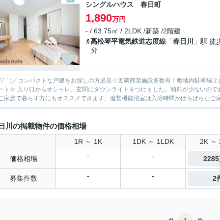
シングルハウス 春日町
1,890
万円
- / 63.75㎡ / 2LDK /新築 /2階建
高松琴平電気鉄道志度線
「
春日川
」駅 徒
分
 ´ ▽ ` )／コンパクトな戸建をお探しの方必見☆近隣商業施設多数有！敷地内駐車
た。傾斜が少ないのでお年よりの方にもやさしい平坦地です。間取りが2LDKなの
ご家族で暮らす方にもオススメできます。追焚機能浴室は入浴時間がばらばらなご家族
日川の掲載物件の価格相場
1R ～ 1K
1DK ～ 1LDK
2K ～ 
-
-
価格相場
228
-
-
募集件数
2