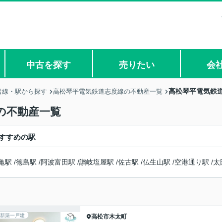
中古を探す
売りたい
会
高松琴平電気鉄
沿線・駅から探す
高松琴平電気鉄道志度線の不動産一覧
の不動産一覧
すすめの駅
亀駅
/
徳島駅
/
阿波富田駅
/
讃岐塩屋駅
/
佐古駅
/
仏生山駅
/
空港通り駅
/
太
新築一戸建
高松市
木太町