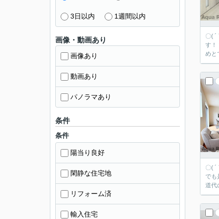
3日以内
1週間以内
〇(
画像・動画あり
す！ マルナカ 屋島西町店まで295mです。浴室追焚機能を上手に使えば、水道料金を抑えることができます。使いやすい全居室収納スペースがあるた
めと
画像あり
動画あり
パノラマあり
条件
条件
陽当り良好
〇(
閑静な住宅地
でも是非一度ご相談下さ
道代
リフォーム済
輸入住宅