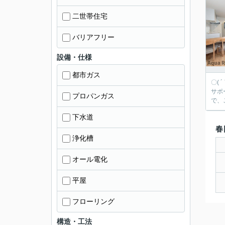
二世帯住宅
バリアフリー
設備・仕様
都市ガス
〇(
サポート☆ 入り口からオシャレ、玄関にダウンライトをつけまし
プロパンガス
で、
下水道
春
浄化槽
オール電化
平屋
フローリング
構造・工法