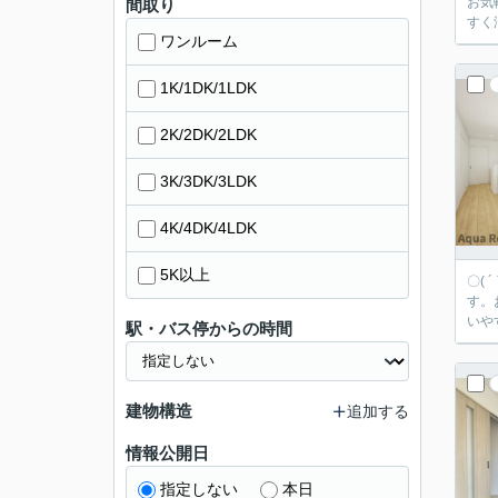
お気軽にご相談下さい！ 広々
間取り
すく
ワンルーム
1K/1DK/1LDK
2K/2DK/2LDK
3K/3DK/3LDK
4K/4DK/4LDK
5K以上
〇(
す。お気軽にご相談下さい
いや
駅・バス停からの時間
建物構造
追加する
情報公開日
指定しない
本日