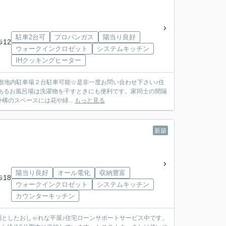
駐車2台可
プロパンガス
陽当り良好
歩12
ウォークインクロゼット
システムキッチン
IHクッキングヒーター
有！敷地内駐車場２台駐車可能☆是非一度お問い合わせ下さい♪住
のスペースには花や緑...
もっと見る
新築
陽当り良好
オール電化
収納豊富
歩18
ウォークインクロゼット
システムキッチン
カウンターキッチン
を基調としたおしゃれな平屋♪住宅ローンサポートサービス中です。