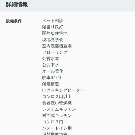
詳細情報
ペット相談
設備条件
陽当り良好
閑静な住宅地
現地見学会
室内洗濯機置場
フローリング
公営水道
公共下水
オール電化
駐車3台可
耐震構造
IHクッキングヒーター
コンロ２口以上
食器洗い乾燥機
システムキッチン
対面式キッチン
コンロ３口
バス・トイレ別
追焚機能浴室