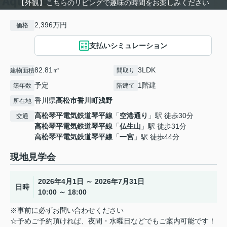
【外観】こちらのリビングで趣味の時間をお楽しみください
2,396万円
価格
支払いシミュレーション
82.81㎡
3LDK
建物面積
間取り
予定
1階建
築年数
階建て
香川県
高松市
香川町浅野
所在地
高松琴平電気鉄道琴平線
「
空港通り
」駅 徒歩30分
交通
高松琴平電気鉄道琴平線
「
仏生山
」駅 徒歩31分
高松琴平電気鉄道琴平線
「
一宮
」駅 徒歩44分
現地見学会
2026年4月1日 ～ 2026年7月31日
日時
10:00 ～ 18:00
※事前に必ずお問い合わせください
☆予めご予約頂ければ、夜間・水曜日などでもご案内可能です！