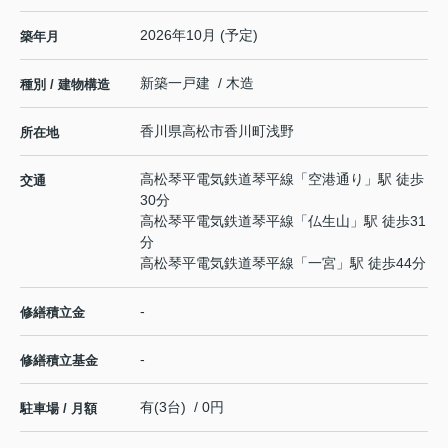
2026年10月 (予定)
築年月
新築一戸建 / 木造
種別 / 建物構造
香川県
高松市
香川町浅野
所在地
高松琴平電気鉄道琴平線
「
空港通り
」駅 徒歩
交通
30分
高松琴平電気鉄道琴平線
「
仏生山
」駅 徒歩31
分
高松琴平電気鉄道琴平線
「
一宮
」駅 徒歩44分
-
修繕積立金
-
修繕積立基金
有(3台) / 0円
駐車場 / 月額