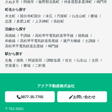
さぬき市
阿南市
板野郡北島町
仲多度郡多度津町
鳴門市
町名から探す
木太町
国分寺町国分
末広
円座町
仏生山町
勝瑞
志度
多肥上町
上天神町
高松町
沿線から探す
高徳線
予讃線
高松琴平電気鉄道琴平線
徳島線
牟岐線
高松琴平電気鉄道長尾線
瀬戸大橋線
土讃線
高松琴平電気鉄道志度線
鳴門線
駅から探す
丸亀
徳島
阿波富田
讃岐塩屋
佐古
仏生山
太田
空港通り
勝瑞
二軒屋
アクア不動産株式会社
0877-35-7705
お問い合わせ
〒762-0001