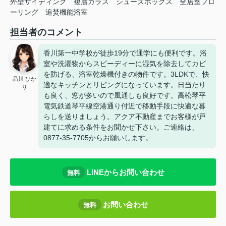
外壁サイディング
複層ガラス
シューズボックス
全居室フロ
ーリング
追焚機能浴室
担当者のコメント
香川第一中学校が徒歩19分で通学にも便利です。浴
室や洗濯物からスピーディーに湿気を除去してカビ
を防げる、浴室乾燥機付きの物件です。3LDKで、快
品川 ひか
適なキッチンとリビングになっています。日当たり
り
も良く、窓が多いので風通しも良好です。高松琴平
電気鉄道琴平線空港通り付近で移動手段に快適な暮
らしを送りましょう。アクア不動産までお客様が戸
建てに求める条件をお聞かせ下さい。ご連絡は、
0877-35-7705からお願いします。
LINEからお問い合わせ
無料
お問い合わせ
無料