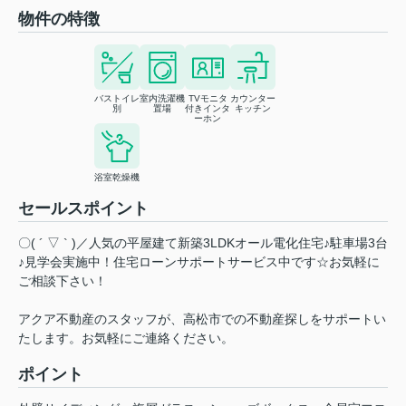
物件の特徴
バストイレ
室内洗濯機
TVモニタ
カウンター
別
置場
付きインタ
キッチン
ーホン
浴室乾燥機
セールスポイント
〇( ´ ▽ ` )／人気の平屋建て新築3LDKオール電化住宅♪駐車場3台
♪見学会実施中！住宅ローンサポートサービス中です☆お気軽に
ご相談下さい！
アクア不動産のスタッフが、高松市での不動産探しをサポートい
たします。お気軽にご連絡ください。
ポイント