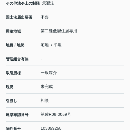
景観法
その他法令上の制限
不要
国土法届出要否
第二種低層住居専用
用途地域
宅地 / 平坦
地目 / 地勢
-
管理組合有無
一般媒介
取引態様
未完成
現況
相談
引渡し
第確R08-0059号
建築確認番号
103859258
物件番号