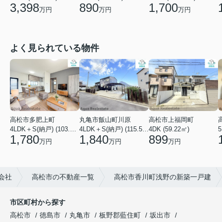
3,398
890
1,700
万円
万円
万円
よく見られている物件
高松市多肥上町
丸亀市飯山町川原
高松市上福岡町
5
4LDK＋S(納戸) (103.51㎡)
4LDK＋S(納戸) (115.52㎡)
4DK (59.22㎡)
1,780
1,840
899
万円
万円
万円
会社
高松市の不動産一覧
高松市香川町浅野の新築一戸建
市区町村から探す
高松市
徳島市
丸亀市
板野郡藍住町
坂出市