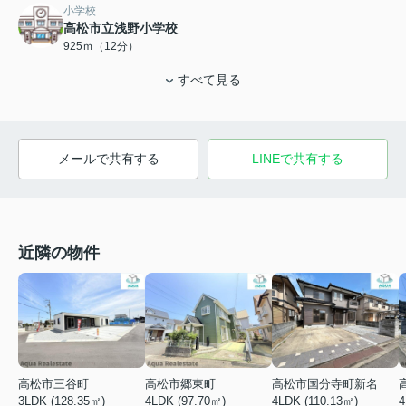
小学校
高松市立浅野小学校
925ｍ（12分）
すべて見る
メールで共有する
LINEで共有する
近隣の物件
高松市三谷町
高松市郷東町
高松市国分寺町新名
4
3LDK (128.35㎡)
4LDK (97.70㎡)
4LDK (110.13㎡)