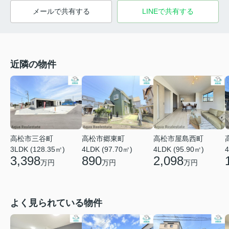
メールで共有する
LINEで共有する
近隣の物件
高松市三谷町
高松市郷東町
高松市屋島西町
4
3LDK (128.35㎡)
4LDK (97.70㎡)
4LDK (95.90㎡)
3,398
890
2,098
万円
万円
万円
よく見られている物件