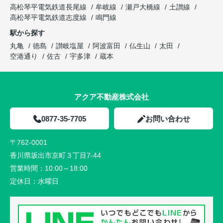
高松琴平電気鉄道長尾線
牟岐線
瀬戸大橋線
土讃線
高松琴平電気鉄道志度線
鳴門線
駅から探す
丸亀
徳島
讃岐塩屋
阿波富田
仏生山
太田
空港通り
佐古
宇多津
蔵本
アクア不動産株式会社
0877-35-7705
お問い合わせ
〒762-0001
香川県坂出市京町３丁目7-44
営業時間：
10:00～18:00
定休日：
水曜日