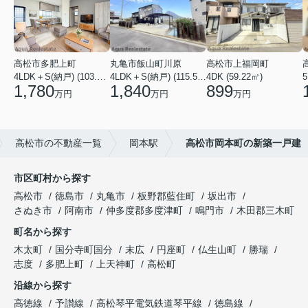
高松市多肥上町
丸亀市飯山町川原
高松市上福岡町
4LDK＋S(納戸) (103.51㎡)
4LDK＋S(納戸) (115.52㎡)
4DK (59.22㎡)
5
1,780
1,840
899
万円
万円
万円
高松市の不動産一覧
岡本駅
高松市岡本町の新築一戸建
市区町村から探す
高松市
徳島市
丸亀市
板野郡藍住町
坂出市
さぬき市
阿南市
仲多度郡多度津町
鳴門市
木田郡三木町
町名から探す
木太町
国分寺町国分
末広
円座町
仏生山町
勝瑞
志度
多肥上町
上天神町
高松町
沿線から探す
高徳線
予讃線
高松琴平電気鉄道琴平線
徳島線