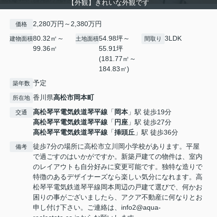
【外観】きれいな外観です
2,280万円～2,380万円
価格
80.32㎡～
54.98坪～
3LDK
建物面積
土地面積
間取り
99.36㎡
55.91坪
(181.77㎡～
184.83㎡)
予定
築年数
香川県
高松市
岡本町
所在地
高松琴平電気鉄道琴平線
「
岡本
」駅 徒歩19分
交通
高松琴平電気鉄道琴平線
「
円座
」駅 徒歩27分
高松琴平電気鉄道琴平線
「
挿頭丘
」駅 徒歩36分
徒歩7分の場所に高松市立川岡小学校があります。平屋
備考
で過ごすのはいかがですか。新築戸建ての物件は、室内
のレイアウトも自分好みに変更可能です。独特な造りで
特徴のあるデザイナーズなら楽しい気分になれます。高
松琴平電気鉄道琴平線岡本周辺の戸建て選びで、何かお
困りの事がございましたら、アクア不動産に何なりとお
申し付け下さい。ご連絡は、info2@aqua-