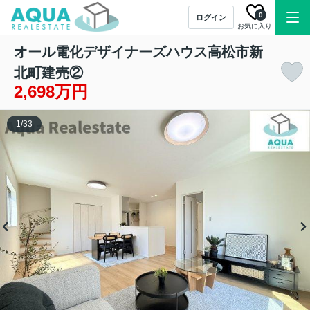
0
ログイン
お気に入り
オール電化デザイナーズハウス高松市新
北町建売②
2,698万円
1
/
33