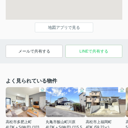
地図アプリで見る
メールで共有する
LINEで共有する
よく見られている物件
高松市多肥上町
丸亀市飯山町川原
高松市上福岡町
4LDK＋S(納戸) (103.51㎡)
4LDK＋S(納戸) (115.52㎡)
4DK (59.22㎡)
5