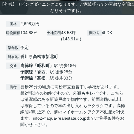
【外観】リビングダイニングになります。ご家族揃っての素敵な空間に
なりそうですね。
2,698万円
価格
104.88㎡
43.53坪
4LDK
建物面積
土地面積
間取り
(143.91㎡)
予定
築年数
香川県
高松市
新北町
所在地
高徳線
「
昭和町
」駅 徒歩18分
交通
予讃線
「
香西
」駅 徒歩28分
予讃線
「
高松
」駅 徒歩33分
徒歩29分の場所に高松市立新番丁小学校があります。
備考
築2年以内の物件ですので、外観もキレイです。こちら
は清潔感のある新築戸建て物件です。前面道路6m以上
は確保しているので車の出し入れもラクラクです。高徳
線昭和町近郊で、夢のマイホームをアクア不動産が叶え
ます。info2@aqua-realestate.co.jpまでご希望条件をお
聞かせ下さい。