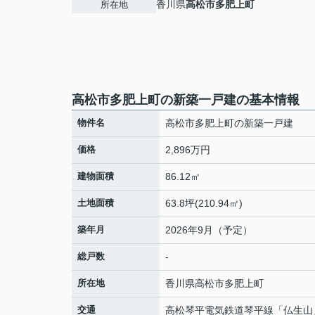
香川県
高松市
多肥上町
所在地
高松市多肥上町の新築一戸建の基本情報
物件名
高松市多肥上町の新築一戸建
価格
2,896万円
建物面積
86.12㎡
土地面積
63.8坪(210.94㎡)
築年月
2026年9月（予定）
総戸数
-
所在地
香川県
高松市
多肥上町
交通
高松琴平電気鉄道琴平線
「
仏生山