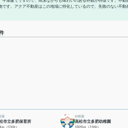
。平屋建てですので、簡潔ながらも味わいのある外観が特徴です。不動
物です。アクア不動産はこの地域に特化しているので、失敗のない不動
件
育園
幼稚園
松市立多肥保育所
高松市立多肥幼稚園
94ｍ（13分）
1020ｍ（13分）