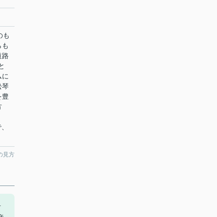
のも
らも
道路
と
ムに
松琴
を豊
方
で、
の見方
方