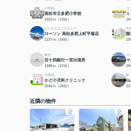
小学校
コ
高松市立多肥小学校
ミ
1022ｍ（13分）
1
コンビニエンスストア
中
ローソン 高松多肥上町平塚店
龍
1237ｍ（16分）
1
銀行
ス
百十四銀行一宮出張所
マ
1686ｍ（22分）
1
小児科
駅
かど小児科クリニック
仏
2042ｍ（26分）
2
近隣の物件