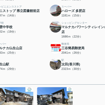
ンビニエンスストア
スーパー
ニストップ 県立図書館前店
ハローズ 多肥店
047ｍ（14分）
1181ｍ（15分）
学校
ショッピングセンター
雲中学校
マルナカパワーシティレイン
502ｍ（19分）
店
1686ｍ（22分）
ーパー
郵便局
ルナカ仏生山店
三谷簡易郵便局
943ｍ（25分）
2041ｍ（26分）
駅
生山駅
太田(香川県)
274ｍ（29分）
2323ｍ（30分）