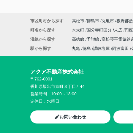
市区町村から探す
高松市
徳島市
丸亀市
板野郡藍
町名から探す
木太町
国分寺町国分
末広
円
沿線から探す
高徳線
予讃線
高松琴平電気鉄
駅から探す
丸亀
徳島
讃岐塩屋
阿波富田
アクア不動産株式会社
〒762-0001
香川県坂出市京町３丁目7-44
営業時間：
10:00～18:00
定休日：
水曜日
お問い合わせ