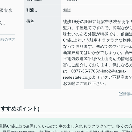
駅 徒歩
引渡し
相談
備考
徒歩19分の距離に龍雲中学校がある
り
」
魅力。平屋建てですので、簡潔なが
味わいのある外観が特徴です。前面
情報の見方
6m以上という駐車もラクラクな物件
なっております。初めてのマイホー
新築戸建てはいかがでしょうか。高
平電気鉄道琴平線仏生山周辺の情報
富にご紹介しております。気になる
は、0877-35-7705かinfo2@aqua-
realestate.co.jpよりアクア不動産ま
お気軽にご連絡下さい。
情報
すすめポイント)
道路6m以上は確保しているので車の出し入れもラクラクです。多くの