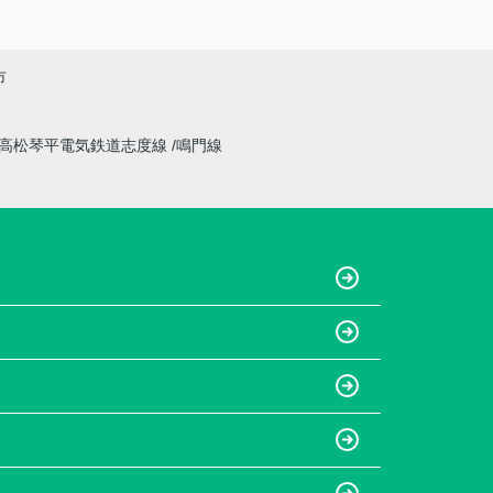
市
高松琴平電気鉄道志度線
鳴門線