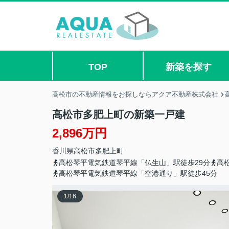
TOP
新築を探す
高松市の不動産情報をお探しならアクア不動産株式会社
高松市多肥上町の新築一戸建
2,896万円
香川県
高松市
多肥上町
高松琴平電気鉄道琴平線「仏生山」駅徒歩29分
高
高松琴平電気鉄道琴平線「空港通り」駅徒歩45分
1
/
16