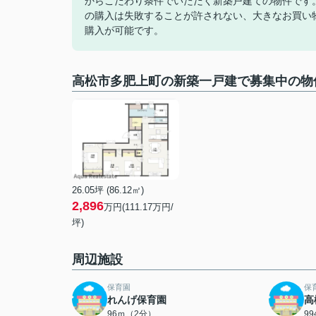
からこだわり条件でいただく新築戸建ての物件です
の購入は失敗することが許されない、大きなお買い
購入が可能です。
高松市多肥上町の新築一戸建で募集中の物
26.05坪 (86.12㎡)
2,896
万円(111.17万円/
坪)
周辺施設
保育園
保
れんげ保育園
高
96ｍ（2分）
9