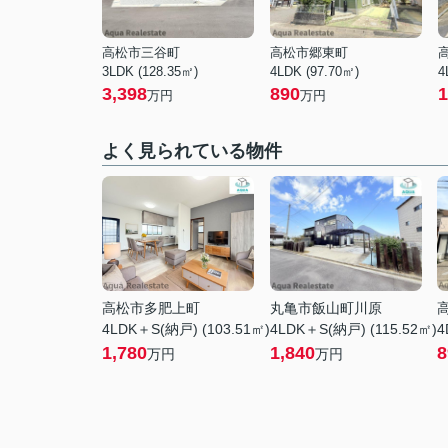
高松市三谷町
高松市郷東町
3LDK (128.35㎡)
4LDK (97.70㎡)
4
3,398
890
1
万円
万円
よく見られている物件
高松市多肥上町
丸亀市飯山町川原
4LDK＋S(納戸) (103.51㎡)
4LDK＋S(納戸) (115.52㎡)
4
1,780
1,840
8
万円
万円