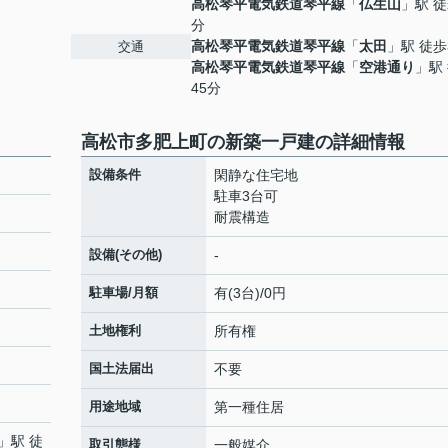
高松琴平電気鉄道琴平線
「
仏生山
」駅 徒
分
高松琴平電気鉄道琴平線
「
太田
」駅 徒歩
交通
高松琴平電気鉄道琴平線
「
空港通り
」駅
45分
高松市多肥上町の新築一戸建の詳細情報
設備条件
閑静な住宅地
駐車3台可
耐震構造
設備(その他)
-
駐車場/月額
有(3台)/0円
土地権利
所有権
国土法届出
不要
用途地域
第一種住居
」駅 徒
取引態様
一般媒介