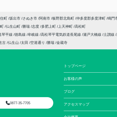
住町
坂出市
さぬき市
阿南市
板野郡北島町
仲多度郡多度津町
鳴門
座町
仏生山町
勝瑞
志度
多肥上町
上天神町
高松町
道琴平線
徳島線
牟岐線
高松琴平電気鉄道長尾線
瀬戸大橋線
土讃線
佐古
仏生山
太田
空港通り
勝瑞
金蔵寺
トップページ
お客様の声
ブログ
0877-35-7705
アクセスマップ