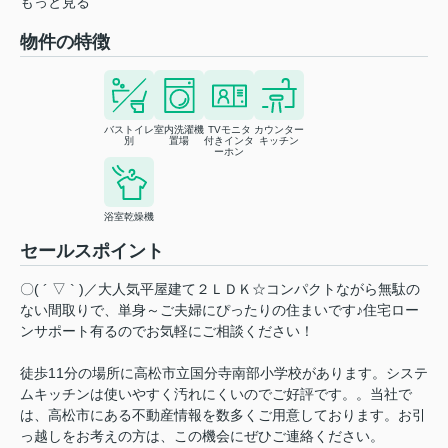
もっと見る
物件の特徴
バストイレ
室内洗濯機
TVモニタ
カウンター
別
置場
付きインタ
キッチン
ーホン
浴室乾燥機
セールスポイント
〇( ´ ▽ ` )／大人気平屋建て２ＬＤＫ☆コンパクトながら無駄の
ない間取りで、単身～ご夫婦にぴったりの住まいです♪住宅ロー
ンサポート有るのでお気軽にご相談ください！
徒歩11分の場所に高松市立国分寺南部小学校があります。システ
ムキッチンは使いやすく汚れにくいのでご好評です。。当社で
は、高松市にある不動産情報を数多くご用意しております。お引
っ越しをお考えの方は、この機会にぜひご連絡ください。