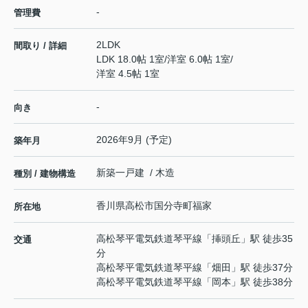
-
管理費
2LDK
間取り / 詳細
LDK 18.0帖 1室
/
洋室 6.0帖 1室
/
洋室 4.5帖 1室
-
向き
2026年9月 (予定)
築年月
新築一戸建 / 木造
種別 / 建物構造
香川県
高松市
国分寺町福家
所在地
高松琴平電気鉄道琴平線
「
挿頭丘
」駅 徒歩35
交通
分
高松琴平電気鉄道琴平線
「
畑田
」駅 徒歩37分
高松琴平電気鉄道琴平線
「
岡本
」駅 徒歩38分