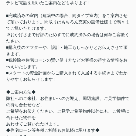
テレビ電話を用いたご案内なども承ります！
■完成済みの室内（建築中の場合、同タイプ室内）をご案内させ
て頂いております。間取りはもちろん充実の設備仕様まで隅々ま
でご覧いただけます。
※おかげさまで好評のためすでに成約済みの場合は何卒ご容赦く
ださい。
■購入後のアフターや、設計・施工もしっかりとお伝えさせて頂
きます。
■税控除や住宅ローンの賢い借り方などお客様の得する情報をお
伝えいたします。
■スタートの資金計画からご購入されて入居する手続きまでわか
りやすくお知らせします！
◆ご案内方法◆
弊社へのご来社、お住まいへのお迎え、周辺施設、ご見学物件で
の待ち合わせなど、
ご希望をお伝えください。ご見学ご希望物件以外にも、ご希望に
合わせた物件を
あわせてご覧いただけます。
◆住宅ローン等各種ご相談もお気軽に承ります◆