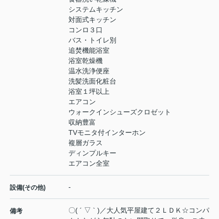
システムキッチン
対面式キッチン
コンロ３口
バス・トイレ別
追焚機能浴室
浴室乾燥機
温水洗浄便座
洗髪洗面化粧台
浴室１坪以上
エアコン
ウォークインシューズクロゼット
収納豊富
TVモニタ付インターホン
複層ガラス
ディンプルキー
エアコン全室
-
設備(その他)
〇( ´ ▽ ` )／大人気平屋建て２ＬＤＫ☆コンパ
備考