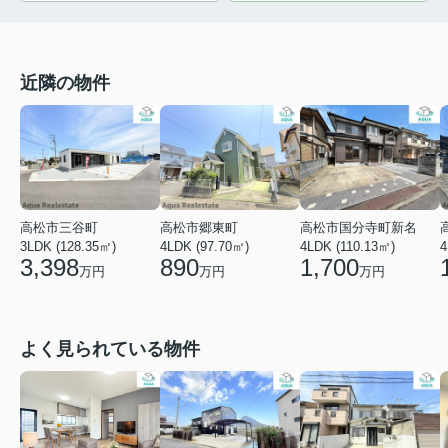
近隣の物件
高松市三谷町
高松市郷東町
高松市国分寺町新名
4
3LDK (128.35㎡)
4LDK (97.70㎡)
4LDK (110.13㎡)
3,398
890
1,700
万円
万円
万円
よく見られている物件