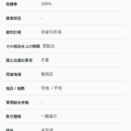
100%
容積率
-
接道状況
非線引区域
都市計画
景観法
その他法令上の制限
不要
国土法届出要否
無指定
用途地域
宅地 / 平坦
地目 / 地勢
-
管理組合有無
一般媒介
取引態様
未完成
現況