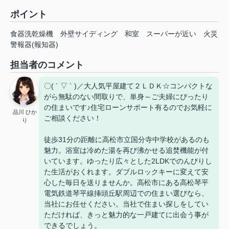
ポイント
食器洗乾燥機
外壁サイディング
和室
スーパーが近い
火災
警報器(報知器)
担当者のコメント
〇( ´ ▽ ` )／大人気平屋建て２ＬＤＫ☆コンパクトな
がら無駄のない間取りで、単身～ご夫婦にぴったり
の住まいです♪住宅ローンサポート有るのでお気軽に
品川 ひか
ご相談ください！
り
徒歩31分の距離に高松市立国分寺中学校があるのも
魅力。浴室は冷めた湯を再び沸かせる追焚機能が付
いています。ゆったり広々とした2LDKでのんびりし
た生活がおくれます。ダブルロックキーに変えて安
心した毎日を送りませんか。高松市にある高松琴平
電気鉄道琴平線挿頭丘駅周辺での住まい選びなら、
当社にお任せください。当社で住まい探しをしてい
ただければ、きっと魅力的な一戸建てに出会う事が
できるでしょう。