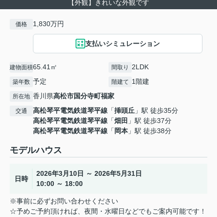
【外観】きれいな外観です
1,830万円
価格
支払いシミュレーション
65.41㎡
2LDK
建物面積
間取り
予定
1階建
築年数
階建て
香川県
高松市
国分寺町福家
所在地
高松琴平電気鉄道琴平線
「
挿頭丘
」駅 徒歩35分
交通
高松琴平電気鉄道琴平線
「
畑田
」駅 徒歩37分
高松琴平電気鉄道琴平線
「
岡本
」駅 徒歩38分
モデルハウス
2026年3月10日 ～ 2026年5月31日
日時
10:00 ～ 18:00
※事前に必ずお問い合わせください
☆予めご予約頂ければ、夜間・水曜日などでもご案内可能です！