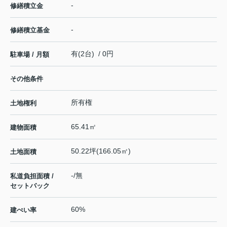
-
修繕積立金
-
修繕積立基金
有(2台) / 0円
駐車場 / 月額
その他条件
所有権
土地権利
65.41㎡
建物面積
50.22坪(166.05㎡)
土地面積
-/無
私道負担面積 /
セットバック
60%
建ぺい率