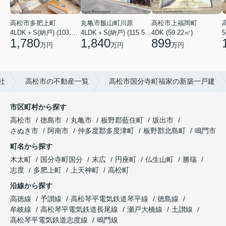
高松市多肥上町
丸亀市飯山町川原
高松市上福岡町
5
4LDK＋S(納戸) (103.51㎡)
4LDK＋S(納戸) (115.52㎡)
4DK (59.22㎡)
1,780
1,840
899
万円
万円
万円
社
高松市の不動産一覧
高松市国分寺町福家の新築一戸建
市区町村から探す
高松市
徳島市
丸亀市
板野郡藍住町
坂出市
さぬき市
阿南市
仲多度郡多度津町
板野郡北島町
鳴門市
町名から探す
木太町
国分寺町国分
末広
円座町
仏生山町
勝瑞
志度
多肥上町
上天神町
高松町
沿線から探す
高徳線
予讃線
高松琴平電気鉄道琴平線
徳島線
牟岐線
高松琴平電気鉄道長尾線
瀬戸大橋線
土讃線
高松琴平電気鉄道志度線
鳴門線