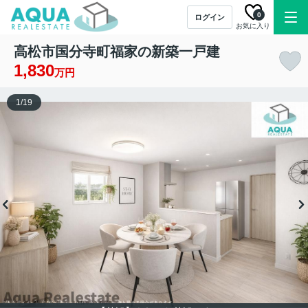
0
ログイン
お気に入り
高松市国分寺町福家の新築一戸建
1,830
万円
1
/
19